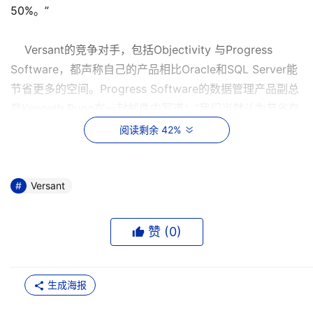
50%。”
Versant的竞争对手，包括Objectivity 与Progress
Software，都声称自己的产品相比Oracle和SQL Server能
节省更多的空间。Progress Software的数据管理产品副总
裁Kenneth Rugg在一封邮件中写道：“我们当然认为节省存
储空间是ObjectStore的一个非常重要的优点。”
阅读剩余 42%
如果说面向对象的数据库是大势所趋，那为什么这种数
据库的普及面没有更广泛些呢？虽然面向对象的编程语言大
Versant
量存在，但是数据库技术供应商很少，一些大公司，比如
Computer Associates，早已经退出这个领域。CA在两年
赞 (
0
)
前将Jasmine 面向对象的数据库技术卖给了富士通软件公
司，只保留了其产品所需的基本代码。
生成海报
为什么面向对象的数据库没有变得更加普及？原因似乎