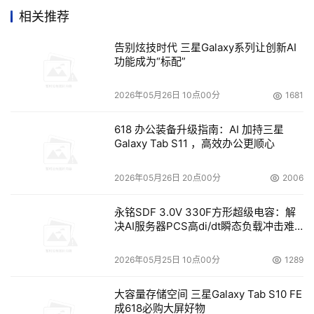
有几个。理论上来说，数据量越少需要的存储空间就越小。
相关推荐
但是工程师们并不总是遵循常规。一位不愿透露姓名的分析
告别炫技时代 三星Galaxy系列让创新AI
师说：“面向对象的数据库或平面文件数据库都能节省存储
功能成为“标配”
空间。”
2026年05月26日 10点00分
1681
此外，由于现在普遍采用的都是关系数据库，如果采用
面向对象的数据库就意味着要抛弃或替换以前的产品。来自
618 办公装备升级指南：AI 加持三星
Galaxy Tab S11 ，高效办公更顺心
Versant的Greene承认：“必须重写应用。” 这就是说Java
Data Objects和其他基于工业标准的技术可以大大加快将
2026年05月26日 20点00分
2006
数据从关系数据库转到面向对象的数据库的过程。
永铭SDF 3.0V 330F方形超级电容：解
决AI服务器PCS高di/dt瞬态负载冲击难
最后，是否转移到面向对象的数据库还需要考虑诸多因
题
素，比如投资是否合理，资本支出。随着数据量的增加，存
2026年05月25日 10点00分
1289
储容量也随之增加也是需考虑的因素之一。
大容量存储空间 三星Galaxy Tab S10 FE
成618必购大屏好物