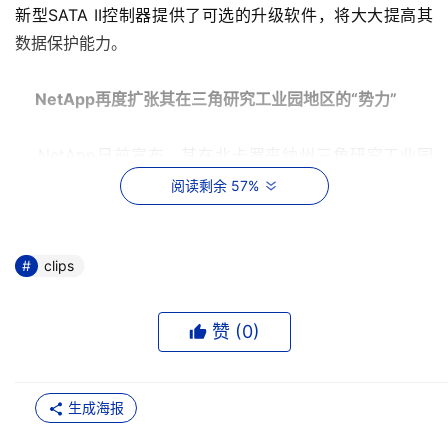
新型SATA II控制器提供了可选的升级软件，将大大提高其
数据保护能力。
NetApp再度扩张其在三角研究工业园地区的“势力”
    NetApp日前宣布，其在北卡罗来纳州三角研究工业园
（Research Triangle Park，简称RTP）设立的又一个科技
阅读剩余 57%
中心正式挂牌营业。该公司早在1999年就已经进驻RTP地
区，2004年又从思科手中买下了3幢写字楼。NetApp目前
在该地区已拥有总面积达52万平方英尺的办公大楼，雇员
clips
人数突破2000。前不久，NetApp在RTP地区又招聘了360
名员工，安排在其新落成的售后服务与技术支持中心内上
赞 (
0
)
班。业界人士猜测，促使NetApp这么做的主要动机，有可
能是因为其近日与IBM公司签署了一份囊括多项产品的OEM
协议，RTP正是IBM公司的重要“据点”之一，IBM在该地区的
生成海报
员工数量已超过了13,000人。