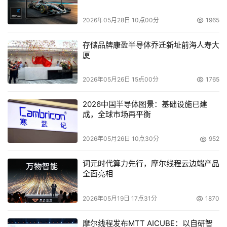
2026年05月28日 10点00分
1965
 Acronis公布新一任CEO人选
存储品牌康盈半导体乔迁新址前海人寿大
    Acronis Inc.日前宣布，经董事会一致表决通过，任命
厦
Walter Scott为该公司新一任总裁兼CEO。在正式加盟
Acronis公司之前，Scott曾先后担任过Imceda软件有限公
2026年05月26日 15点00分
1765
司的CEO及Embarcadero Technologies公司的全球营销副
2026中国半导体图景：基础设施已建
总裁。
成，全球市场再平衡
存储巨鳄纷纷现身HP论坛
2026年05月26日 10点30分
952
    由博通、美国富士通计算机设备有限公司、日立环球存
词元时代算力先行，摩尔线程云边端产品
全面亮相
储科技有限公司、惠普、LSI Logic、迈拓、希捷科技等厂
商共同发起的SAS体验中心（SAS Experience Center）日
2026年05月19日 17点31分
1870
前在惠普科技论坛上揭幕，在接下来的1周内（10月17日
~20日）将会安排一系列的新品展示会，商展地点设在佛罗
摩尔线程发布MTT AICUBE：以自研智