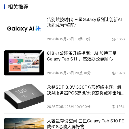
相关推荐
Overland回绝了ADIC的收购提议
告别炫技时代 三星Galaxy系列让创新AI
功能成为“标配”
    Overland存储有限公司近日收到了ADIC寄出的一封邮
件，称ADIC愿意以每股7.90美元的价格，收购该公司所有
2026年05月26日 10点00分
1656
已发行的股票。ADIC表示，根据美国证监会（SEC）提供
的记录显示，ADIC现已收购了Overland公司近9.28%的股
618 办公装备升级指南：AI 加持三星
Galaxy Tab S11 ，高效办公更顺心
票。经过公司董事会及金融顾问的再三商讨，Overland已
与日前正式回绝了ADIC的收购提议。
2026年05月26日 20点00分
1978
 Lucent与QLogic签署服务协议
永铭SDF 3.0V 330F方形超级电容：解
决AI服务器PCS高di/dt瞬态负载冲击难
题
    Lucent Technologies与QLogic Corp.日前签署了一份
2026年05月25日 10点00分
1264
合作协议。按照协议条款规定，Lucent将为QLogic的SAN
交换机、主机总线适配器等产品提供技术支持、现场安装与
大容量存储空间 三星Galaxy Tab S10 FE
维修、高级更换等服务。
成618必购大屏好物