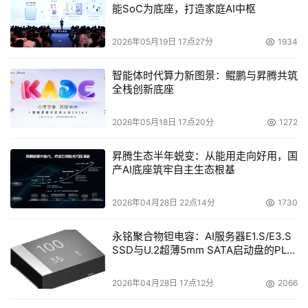
能SoC为底座，打造家庭AI中枢
里达州奥兰多的Orange County Convention Center。
2026年05月19日 17点27分
1934
智能体时代算力新图景：鲲鹏与昇腾共筑
全栈创新底座
本文来源于DOIT传媒，文章内容仅供参考，不构成投资建议。
2026年05月18日 17点20分
1272
昇腾生态半年蜕变：从能用走向好用，国
产AI底座筑牢自主生态根基
2026年04月28日 22点14分
1730
永铭聚合物钽电容：AI服务器E1.S/E3.S
SSD与U.2超薄5mm SATA启动盘的PLP
电容选型分析
2026年04月28日 17点12分
2066