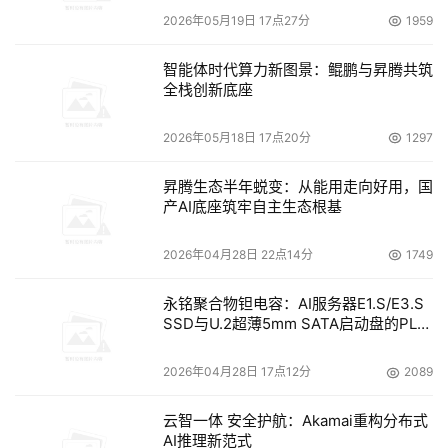
2026年05月19日 17点27分
1959
智能体时代算力新图景：鲲鹏与昇腾共筑
全栈创新底座
2026年05月18日 17点20分
1297
昇腾生态半年蜕变：从能用走向好用，国
产AI底座筑牢自主生态根基
2026年04月28日 22点14分
1749
永铭聚合物钽电容：AI服务器E1.S/E3.S
SSD与U.2超薄5mm SATA启动盘的PLP
电容选型分析
2026年04月28日 17点12分
2089
云智一体 安全护航：Akamai重构分布式
AI推理新范式