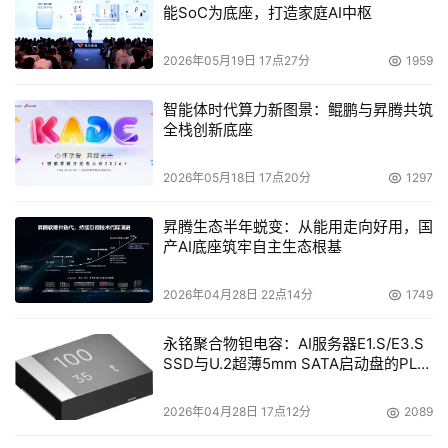
能SoC为底座，打造家庭AI中枢
信息技术学院（SIST）及信息技术研究院（RIIT）
----清
2026年05月19日 17点27分
1959
华大学计划充分利用EMC本地与资深员工的资源及EMC提
供的资金援助进行与信息架构相关的应用研究项目，如电子
智能体时代算力新图景：鲲鹏与昇腾共筑
全栈创新底座
图书馆、奥运档案库、录象或电子监控、信息安全保护及恢
复、电子政务、网格计算、3G/4G及电子媒体或丰富媒体
2026年05月18日 17点20分
1297
等。
昇腾生态半年蜕变：从能用走向好用，国
信息技术国家实验室及信息安全研究院
----EMC计划向
产AI底座筑牢自主生态根基
清华大学信息技术国家实验室捐赠设备及软件以帮助清华大
2026年04月28日 22点14分
1749
学在信息生命周期管理软件及架构技术方面建设世界级的研
究团队、实验室及教学课程。
永铭聚合物钽电容：AI服务器E1.S/E3.S
SSD与U.2超薄5mm SATA启动盘的PLP
电容选型分析
奖学金及实习机会
----EMC计划向清华大学立志研究信
息相关业务、服务、管理及架构开发的研究生提供奖学金。
2026年04月28日 17点12分
2089