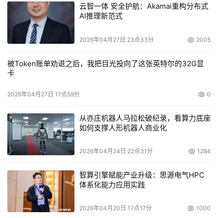
云智一体 安全护航：Akamai重构分布式
    通过与清华大学信息技术研究院、经济管理学院的合
AI推理新范式
作，EMC期望与清华大学一起不仅在各行各业及各种技术
方面进行研究和开发，还在与国家利益相关的领域进行解决
2026年04月27日 23点33分
2005
方案的开发与实施。
被Token账单劝退之后，我把目光投向了这张英特尔的32G显
卡
2026年04月27日 17点59分
0
从亦庄机器人马拉松破纪录，看算力底座
如何支撑人形机器人商业化
2026年04月24日 22点31分
1284
智算引擎赋能产业升级：思源电气HPC
体系化能力应用实践
2026年04月20日 17点17分
1000