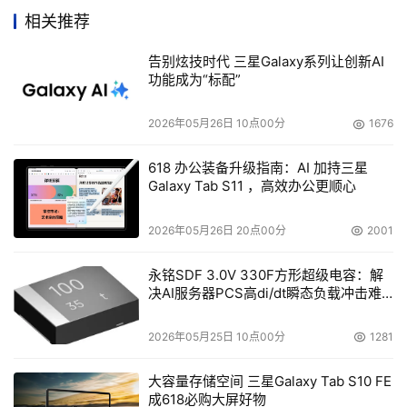
伐，敬业精神及对知识的渴望所鼓舞，特别是大学生。
相关推荐
EMC与中国首屈一指的高等学府----清华大学的结盟，是我
们向中国扩大市场和投资的实例。我们承诺帮助中国培养新
告别炫技时代 三星Galaxy系列让创新AI
一代的业务及技术领袖，并建设新一步的信息架构。我们认
功能成为“标配”
为我们能够做贡献的方式之一就是向世界级学府的师生们传
2026年05月26日 10点00分
1676
授信息生命周期管理战略及架构开发方面的知识”。
618 办公装备升级指南：AI 加持三星
    清华大学校长顾秉林院士说：“近年来，EMC公司在图斯
Galaxy Tab S11 ，高效办公更顺心
先生的领导下，依靠科学管理、技术创新和业务拓展，不断
创造出色的业绩，并与我校开展了多方面的交流与合作。图
2026年05月26日 20点00分
2001
斯先生作为我校经管学院顾问委员会成员，对我校经管学院
永铭SDF 3.0V 330F方形超级电容：解
近年来的发展做出了很大贡献。今天，EMC公司将向经管
决AI服务器PCS高di/dt瞬态负载冲击难
学院和信息学院捐设“讲席教授”席位，并为清华信息科学与
题
技术国家实验室捐助的设备、软件和科研经费，为研究生提
2026年05月25日 10点00分
1281
供奖学金。在此，我代表清华大学全体师生，对EMC公司
大容量存储空间 三星Galaxy Tab S10 FE
慷慨捐助中国教育事业、支持清华大学发展，表示衷心的感
成618必购大屏好物