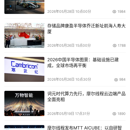
谢！希望经管学院和信息学院认真用好捐助，进一步凝练学
科方向，加强自主创新，提高师资队伍建设的整体水平，在
2026年05月28日 10点00分
1984
培养高质量人才和创造高水平成果等方面做出更大的贡
献”。
存储品牌康盈半导体乔迁新址前海人寿大
厦
    EMC与清华大学的崭新合作将为学生、专业人士、政府
2026年05月26日 15点00分
1788
领导、技术决策者提供最先进的技术，使他们为保证业务连
续性建设高水平信息架构的重要性有更为广泛的认知。
2026中国半导体图景：基础设施已建
成，全球市场再平衡
EMC教席
----EMC计划分别在清华大学的经济管理学院
和信息技术学院各赞助一个讲席教授教席。
2026年05月26日 10点30分
984
词元时代算力先行，摩尔线程云边端产品
经济管理学院（SEM）协作项目
----EMC计划借助本地
全面亮相
及EMC公司资深员工给经管学院的教授及教员提供授课及
培训。清华大学计划向学生、相关领域的职业人士、政府官
2026年05月19日 17点31分
1890
员提供信息生命周期管理及业务连续性规划等方面的模块、
摩尔线程发布MTT AICUBE：以自研智
课程等专业化的培训及应用认证。