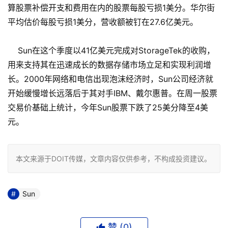
算股票补偿开支和费用在内的股票每股亏损1美分。华尔街
平均估价每股亏损1美分，营收额被钉在27.6亿美元。
Sun在这个季度以41亿美元完成对StorageTek的收购，
用来支持其在迅速成长的数据存储市场立足和实现利润增
长。2000年网络和电信出现泡沫经济时，Sun公司经济就
开始缓慢增长远落后于其对手IBM、戴尔惠普。在周一股票
交易价基础上统计，今年Sun股票下跌了25美分降至4美
元。
本文来源于DOIT传媒，文章内容仅供参考，不构成投资建议。
Sun
赞 (
0
)