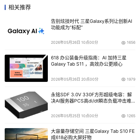
相关推荐
但是已经到了差不多的时候。我们主要是在电信行业和他们
合作。
告别炫技时代 三星Galaxy系列让创新AI
功能成为“标配”
DoSTOR：Adeptec前段时间有消息说把系统业务分离
出去，这对你们的销售渠道会有什么影响吗？
2026年05月26日 10点00分
1656
618 办公装备升级指南：AI 加持三星
    钟明辉：
说没影响是不可能的。我们投资产品是非常专注
Galaxy Tab S11 ，高效办公更顺心
的。今天还不是太明朗的时候，不能说太多。我相信只要这
个厂商还有实力，他们会看到群柏数码的价值在哪里。明天
2026年05月26日 20点00分
1979
只要它能定下来的话，我们和新的厂商合作没问题。
永铭SDF 3.0V 330F方形超级电容：解
决AI服务器PCS高di/dt瞬态负载冲击难
DoSTOR：我担心的是，用户在选购产品的时候会很担
题
心他目前所使用的设备在新的接手的厂商把产品线取消后怎
2026年05月25日 10点00分
1265
么面对这个问题？
大容量存储空间 三星Galaxy Tab S10 FE
成618必购大屏好物
    钟明辉：
Adeptec是保障产品3年的服务。不管是现有的