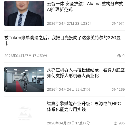
云智一体 安全护航：Akamai重构分布式
定位是作为一个很全面的解决方案去提供给客户。我们提供
AI推理新范式
全面的在线、近线、离线的产品。不管是存储，还是网络安
全，我们对某个单一技术是非常支持的。在某个单一技术我
2026年04月27日 23点33分
1974
们只做单一产品。我们的产品是有互补性的。我们是整套的
被Token账单劝退之后，我把目光投向了这张英特尔的32G显
解决方案。客户挑选群柏数码的整套方案。
卡
DoSTOR：现在带库，光纤，IP SAN你们都有了，你们
2026年04月27日 17点59分
0
以后挑选的厂商会是哪一类厂商？
从亦庄机器人马拉松破纪录，看算力底座
如何支撑人形机器人商业化
    钟明辉：
我们会往软件方面去开发一些东西。
2026年04月24日 22点31分
1269
DoSTOR：你们在大陆和香港都有自己的销售渠道，您
智算引擎赋能产业升级：思源电气HPC
认为大陆的用户和香港的用户在选购存储产品的时候需求有
体系化能力应用实践
什么差别？
2026年04月20日 17点17分
985
    钟明辉：
香港的市场比较成熟，在大陆主要用户还是行业