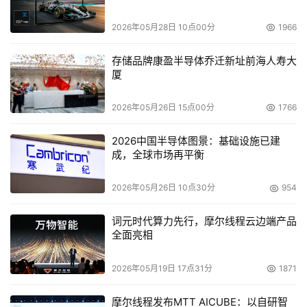
公司去做还是未来的公司去做，都声明得非常清楚。我们没
2026年05月28日 10点00分
1966
感觉有太大的影响。除了厂商的服务，我们也能提供我们自
己的服务。
存储品牌康盈半导体乔迁新址前海人寿大
厦
DoSTOR：现在群柏在中国市场帮伙伴销售的情况如
2026年05月26日 15点00分
1766
何？
2026中国半导体图景：基础设施已建
    钟明辉：
腾保我们做了差不多有一年了，在这些产品上我
成，全球市场再平衡
们已经有了非常好的渠道的覆盖。当时我们接手腾保的时
2026年05月26日 10点30分
954
候，是腾保最艰难的时候。今年过了半年的时候我们发展了
一些二级渠道，比如一些二级城市，成都杭州等。我们在二
词元时代算力先行，摩尔线程云边端产品
级城市都发展了二级渠道。Adeptec要不是发生（分离系统
全面亮相
业务）这个情况，是一个起飞的阶段。我们过去半年已经完
成了他们对我们要求的60%至70%，这个发展势头是非常好
2026年05月19日 17点31分
1871
的。但是这个情况出现，对我们之前的努力会有一点影响，
摩尔线程发布MTT AICUBE：以自研智
所有我们希望他们会尽快能明确。我们会继续给我们的客户