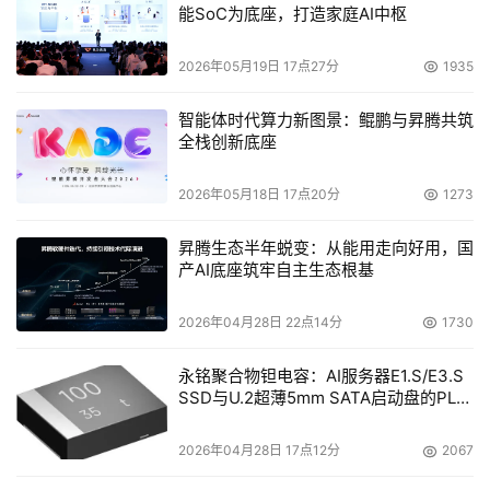
能SoC为底座，打造家庭AI中枢
做一些支持。存储对我们来说还是一个发展的阶段，我们做
存储不超过一年，所以今天来说还是一个发展的阶段。我们
2026年05月19日 17点27分
1935
希望从比较特别的小处去进入这个市场。我们在我们特别看
好的技术会作大力的发展。
智能体时代算力新图景：鲲鹏与昇腾共筑
全栈创新底座
DoSTOR：存储业务在你们公司业务收入中占的百分比
2026年05月18日 17点20分
1273
是多少？
昇腾生态半年蜕变：从能用走向好用，国
产AI底座筑牢自主生态根基
    钟明辉：
网络安全还是占我们最大的比例。存储我们明年
希望能达到20%到30%。
2026年04月28日 22点14分
1730
DoSTOR：你们的存储合作伙伴都比较奇怪，腾保是做
永铭聚合物钽电容：AI服务器E1.S/E3.S
带库的，Intransa是做IP SAN的，你们有没有详细的存储
SSD与U.2超薄5mm SATA启动盘的PLP
电容选型分析
业务发展规划，你们怎么定位在存储发展上的蓝图？
2026年04月28日 17点12分
2067
    钟明辉：
我们刚刚说过三种产品都是以存储为主的，我们