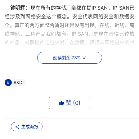
    钟明辉：
现在所有的存储厂商都在提IP SAN，IP SAN已
经涉及到网络安全这个概念。安全代表网络安全和数据安
全，真正的两方面整合暂时还是没有出现。在线、近线、离
线存储，三种产品我们都有。IP SAN只是现在炒得比较热
的产品。就群柏的定位来说，在数据、视频从网络进来的时
候，前端的网络安全会检测一下，但是最后会放在在线、近
阅读剩余 73%
线、离线这三种产品上面。关于IP SAN，这是近一两年刚
刚开始。但是我相信这个产品在有万兆网的时候，是有存在
的价值的。IP网络基本上每家公司已经存在，可以独立一个
B&D
所谓的存储架构。基本上所有用户只是去存储一些数据。
赞 (
0
)
DoSTOR：你们以前和腾保和Adeptec都有合作，是不
是你们目前和Intransa也有类似的合作？它是属于你们什么
样的客户？ 
生成海报
    钟明辉：
在香港我们是他们的总代理。在国内还在洽谈，