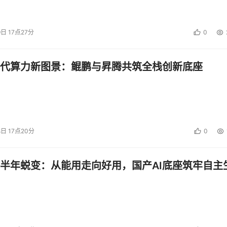
9日 17点27分
0
代算力新图景：鲲鹏与昇腾共筑全栈创新底座
8日 17点20分
0
半年蜕变：从能用走向好用，国产AI底座筑牢自主