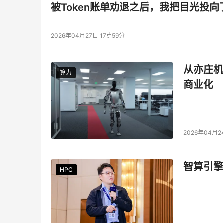
被Token账单劝退之后，我把目光投向
2026年04月27日 17点59分
从亦庄机
算力
算力
商业化
2026年04月2
智算引擎
HPC
HPC
HPC
HPC
HPC
HPC