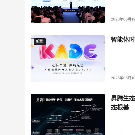
2026年05月1
智能体时
鲲鹏
鲲鹏
2026年05月1
昇腾生态
昇腾
态根基