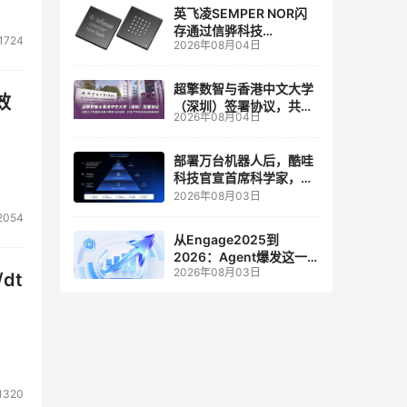
英飞凌SEMPER NOR闪
存通过信骅科技
1724
2026年08月04日
AST2700 BMC认证，全
面强化其数据中心服务器
管理
超擎数智与香港中文大学
效
（深圳）签署协议，共建
2026年08月04日
人工智能和边缘计算联合
实验室
部署万台机器人后，酷哇
科技官宣首席科学家，要
让世界模型交付生产力
2026年08月03日
2054
从Engage2025到
2026：Agent爆发这一
2026年08月03日
年，AI CRM 走到哪了
dt
1320