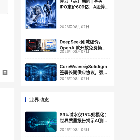
算力「芯」动向 | 宇树
IPO定价609亿：A股算力
芯片供应链的狂欢与泡沫
2026年08月07日
DeepSeek刚喊涨价，
OpenAI就开放免费畅
2026年08月07日
聊？大模型定价的平行宇
宙，同一天裂开了
CoreWeave与Solidigm
签署长期供应协议，强化
一体化人工智能云平台
2026年08月07日
业界动态
89%试水仅15%规模化：
世界质量报告揭示AI测
试"落地鸿沟"
2026年08月06日