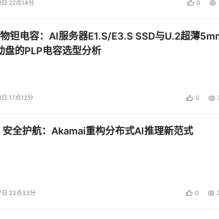
8日 22点14分
0
钽电容：AI服务器E1.S/E3.S SSD与U.2超薄5m
启动盘的PLP电容选型分析
8日 17点12分
0
 安全护航：Akamai重构分布式AI推理新范式
7日 23点33分
0