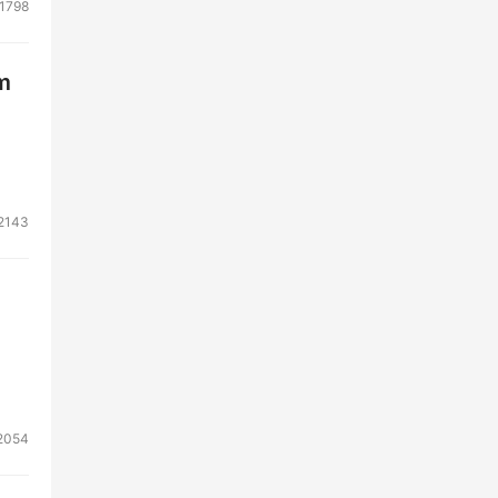
1798
m
2143
2054