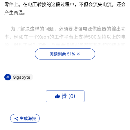
零件上。在电压转换的这段过程中，不但会流失电流，还会
产生高温。
    为了解决这样的问题，必须要增强电源供应器的输出功
率，例如在一个Xeon的工作平台上支持500瓦特以上的电
源，但也正因为如此，反而会增加服务器散热系统的成本和
电力消耗上的花费。
阅读剩余 51%
    经过一系列的设计与无数次的试验，工程师们发现一个
双Xeon的工作平台只需要一颗400W的电源器。根据这个
Gigabyte
结论，在与类似平台相较之下，GS-SR168系统不但能增加
8～10％的效率，而且每年还能节省更多电力消耗的成本。
赞 (
0
)
按需调控减少电力消耗
生成海报
    散热是机架式服务器一直试图妥善解决的难题。散热问