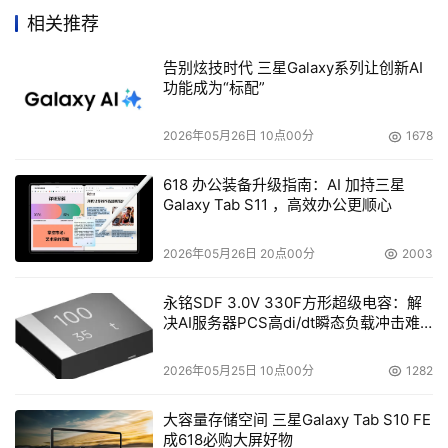
题一旦解决不好，服务器很难保证全天24小时的正常使
相关推荐
用。如何解决这个问题呢？经过多次试验和设计上的尝试，
研究人员发现降低热源的功率是解决散热问题最直接、也是
告别炫技时代 三星Galaxy系列让创新AI
功能成为“标配”
最简便的途径。
2026年05月26日 10点00分
1678
    GS-SR168配备了技术领先的至强处理器，在主频为
3.4GHz以上的新一代至强处理器都将支持按需切换技术
618 办公装备升级指南：AI 加持三星
（Demand Based Switching ，DBS），可以根据系统任
Galaxy Tab S11 ，高效办公更顺心
务的负荷程度，动态调整处理器主频，在需要高效率处理数
2026年05月26日 20点00分
2003
据时让CPU全速工作，而在处理简单任务（处理器占用率较
低）时，则选择降低工作频率（ACPI 2.0中定义了16个降频
永铭SDF 3.0V 330F方形超级电容：解
级别），有效地减少了处理器空闲时的功耗。这项源自笔记
决AI服务器PCS高di/dt瞬态负载冲击难
题
本移动版处理器的功耗控制技术，在技嘉SR168服务器中发
挥了至关重要的作用。
2026年05月25日 10点00分
1282
大容量存储空间 三星Galaxy Tab S10 FE
    DBS技术对于解决系统散热问题和降低整机功耗也具有
成618必购大屏好物