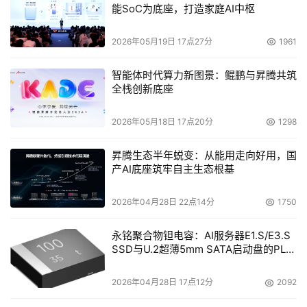
能SoC为底座，打造家庭AI中枢
2026年05月19日 17点27分
1961
智能体时代算力新图景：鲲鹏与昇腾共筑
全栈创新底座
2026年05月18日 17点20分
1298
昇腾生态半年蜕变：从能用走向好用，国
产AI底座筑牢自主生态根基
2026年04月28日 22点14分
1750
永铭聚合物钽电容：AI服务器E1.S/E3.S
SSD与U.2超薄5mm SATA启动盘的PLP
电容选型分析
2026年04月28日 17点12分
2092