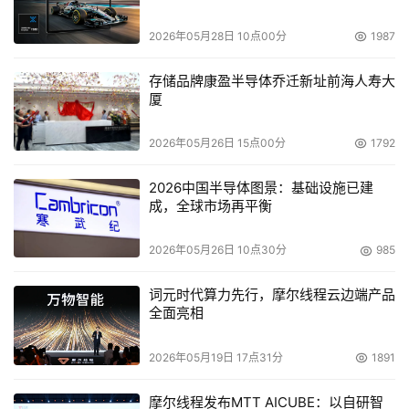
极其显著的功用。根据Intel公布的测试数据，采用DBS技术
可以平均节约能耗28%以上。功耗的降低大大减轻了散热系
2026年05月28日 10点00分
1987
统的压力。
存储品牌康盈半导体乔迁新址前海人寿大
厦
    GS-SR16还提供了先进的服务器管理功能，支持业内标
准IPMI1.5规范的服务器管理界面，通过使用技嘉GSM服务
2026年05月26日 15点00分
1792
器管理模块，能实现服务器的远程智能管理，让管理者不必
亲临现场就可以自如操作。这从使用者的经济角度考虑，也
2026中国半导体图景：基础设施已建
成，全球市场再平衡
未尝不是一种成本上的节约。
2026年05月26日 10点30分
985
本文来源于DOIT传媒，文章内容仅供参考，不构成投资建议。
词元时代算力先行，摩尔线程云边端产品
全面亮相
2026年05月19日 17点31分
1891
摩尔线程发布MTT AICUBE：以自研智