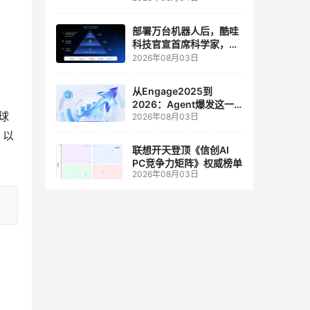
人工智能和边缘计算联合
实验室
部署万台机器人后，酷哇
科技官宣首席科学家，要
、
让世界模型交付生产力
2026年08月03日
从Engage2025到
2026：Agent爆发这一
球
2026年08月03日
年，AI CRM 走到哪了
d 以
联想开天登顶《信创AI
PC竞争力矩阵》权威榜单
2026年08月03日