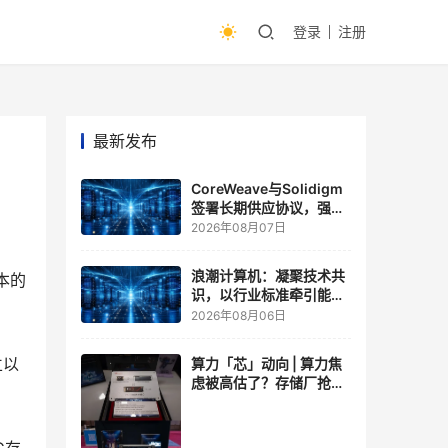
登录
注册
最新发布
CoreWeave与Solidigm
签署长期供应协议，强化
一体化人工智能云平台
2026年08月07日
浪潮计算机：凝聚技术共
本的
识，以行业标准牵引能力
跃升
2026年08月06日
立以
算力「芯」动向 | 算力焦
虑被高估了？存储厂抢了
算力厂的戏，江波龙FMS
现场改写端侧AI规则