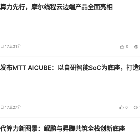
算力先行，摩尔线程云边端产品全面亮相
9日 17点31分
0
发布MTT AICUBE：以自研智能SoC为底座，打造
9日 17点27分
0
代算力新图景：鲲鹏与昇腾共筑全栈创新底座