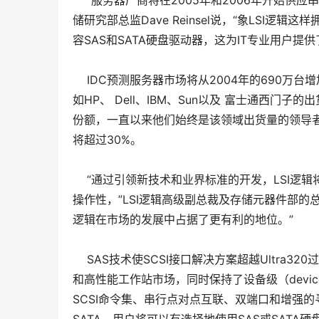
“服务器厂商将在2005年和2006年开始供应串
储研究部总监Dave Reinsel说，“象LSI
容SAS和SATA硬盘驱动器，这为IT专业用户提
IDC预测服务器市场将从2004年的690万台
如HP、 Dell、IBM、Sun以及 富士通西门子
份额，一直以来他们始终是该领域出货量的领导者。
将超过30%。
“通过引领新技术和业界标准的开发，LSI逻辑
操作性，”LSI逻辑高级副总裁及存储元器件部的总经理B
逻辑在市场的发展中占据了更有利的地位。”
SAS技术使SCSI接口解决方案超越Ultra320过渡
和高性能工作站市场，同时保持了设备级（devic
SCSI命令集、串行点对点互联、双端口和增强