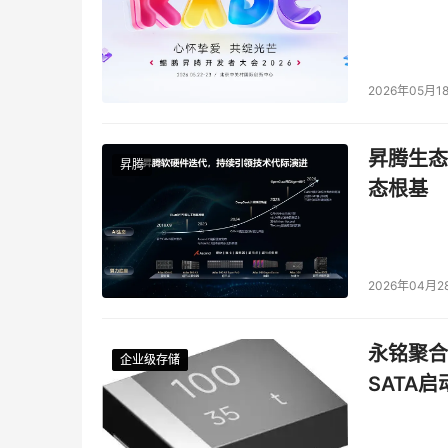
2026年05月1
昇腾生态
昇腾
态根基
2026年04月2
永铭聚合物
企业级存储
企业级存储
企业级存储
企业级存储
SATA