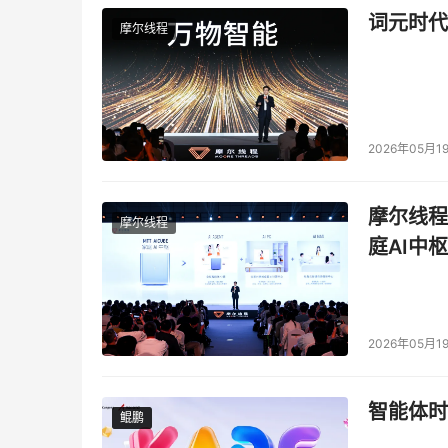
词元时代
摩尔线程
2026年05月1
摩尔线程
摩尔线程
庭AI中枢
2026年05月1
智能体时
鲲鹏
鲲鹏