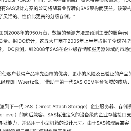
行SCSI（SAS）产品，之后存储系统厂商也将会很快跟进，”ID
逻辑这样拥有SAS设计方案的公司将随着业界转向SAS架构而获益，该架
供了灵活的、性价比更高的分级存储。”
增加到2008年的950万台，数据的预测方法是预测主要的服务器
的出货量。据IDC统计，这五大厂商在2005年上半年占据了全球74.7
IDC预测，到2008年SAS在企业级存储和服务器领域的市场
将使客户获得产品率先面市的优势、更小的风险及已验证的产品
ill Wuertz说，“借助于第一代SAS OEM平台领域的成功，
到下一代DAS（Direct Attach Storage）企业服务器、存储
e-level）的向后兼容。SAS标准定义的设备级的企业存储接口
的寻址能力，并适用于小型机箱的设计尺寸。由于SAS物理层兼容