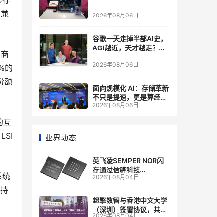
C存
构兼
2026年08月06日
谷歌一天走掉半部AI史，
AGI越近，天才越走？大
厂商
厂的组织模式，正在拖住
2026年08月06日
自己的研发节奏
%的
份额
面向规模化 AI：存储革新
不只是提速，更是算经济
2026年08月06日
账
的互
LSI
业界动态
英飞凌SEMPER NOR闪
存通过信骅科技
系统
2026年08月04日
AST2700 BMC认证，全
面强化其数据中心服务器
支持
管理
超擎数智与香港中文大学
（深圳）签署协议，共建
2026年08月04日