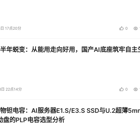
8日 17点20分
0
半年蜕变：从能用走向好用，国产AI底座筑牢自主
8日 22点14分
0
钽电容：AI服务器E1.S/E3.S SSD与U.2超薄5m
启动盘的PLP电容选型分析