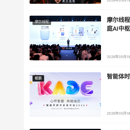
2026年05月1
摩尔线程
摩尔线程
庭AI中枢
2026年05月1
智能体时
鲲鹏
鲲鹏
2026年05月1