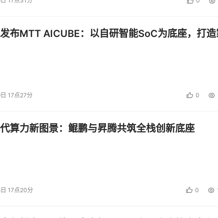
9日 17点31分
0
发布MTT AICUBE：以自研智能SoC为底座，打造
9日 17点27分
0
代算力新图景：鲲鹏与昇腾共筑全栈创新底座
8日 17点20分
0