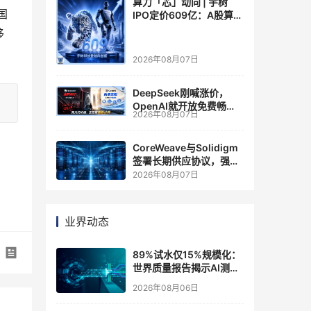
算力「芯」动向 | 宇树
国
IPO定价609亿：A股算力
芯片供应链的狂欢与泡沫
移
2026年08月07日
DeepSeek刚喊涨价，
OpenAI就开放免费畅
2026年08月07日
聊？大模型定价的平行宇
宙，同一天裂开了
CoreWeave与Solidigm
签署长期供应协议，强化
一体化人工智能云平台
2026年08月07日
业界动态
89%试水仅15%规模化：
世界质量报告揭示AI测
试"落地鸿沟"
2026年08月06日