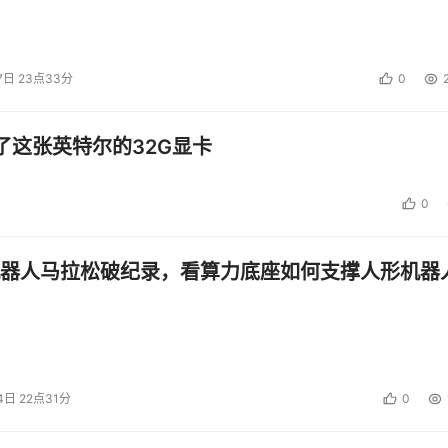
7日 23点33分
0
了这张英特尔的32G显卡
0
器人马拉松破纪录，看算力底座如何支撑人形机器
4日 22点31分
0