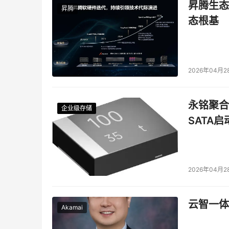
昇腾生态
昇腾
态根基
2026年04月2
永铭聚合物
企业级存储
企业级存储
企业级存储
企业级存储
SATA
2026年04月2
云智一体
Akamai