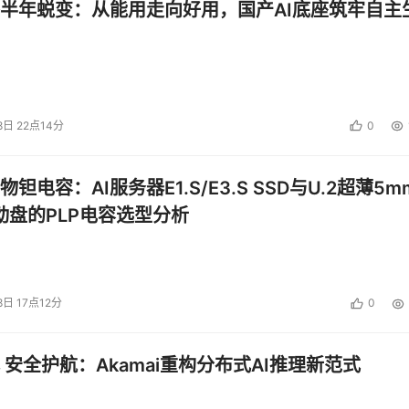
半年蜕变：从能用走向好用，国产AI底座筑牢自主
8日 22点14分
0
钽电容：AI服务器E1.S/E3.S SSD与U.2超薄5m
启动盘的PLP电容选型分析
8日 17点12分
0
 安全护航：Akamai重构分布式AI推理新范式