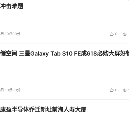
冲击难题
5日 10点00分
0
空间 三星Galaxy Tab S10 FE成618必购大屏好
8日 10点00分
0
康盈半导体乔迁新址前海人寿大厦