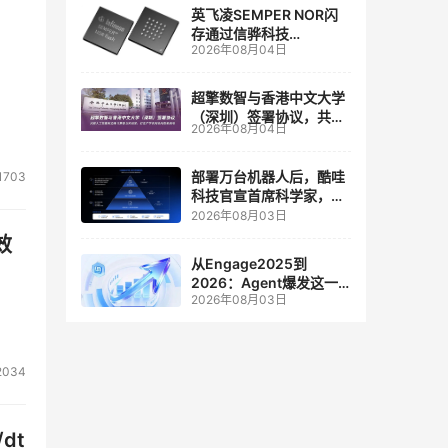
英飞凌SEMPER NOR闪
存通过信骅科技
2026年08月04日
AST2700 BMC认证，全
面强化其数据中心服务器
管理
超擎数智与香港中文大学
（深圳）签署协议，共建
2026年08月04日
人工智能和边缘计算联合
实验室
部署万台机器人后，酷哇
1703
科技官宣首席科学家，要
让世界模型交付生产力
2026年08月03日
效
从Engage2025到
2026：Agent爆发这一
2026年08月03日
年，AI CRM 走到哪了
2034
dt