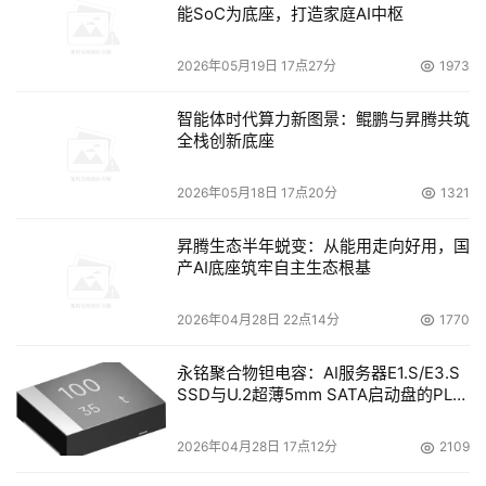
能SoC为底座，打造家庭AI中枢
的延伸产品，它集高端存储功能以及虚拟化功能于一身，并
将这些先进功能统一于一个强大的、机架式企业入门级系统
2026年05月19日 17点27分
1973
中。该产品超出所有现有模块化“磁盘式存储”以及基于交换
机或其他设备的虚拟化功能，能够充分实现企业对虚拟化的
智能体时代算力新图景：鲲鹏与昇腾共筑
要求。 
全栈创新底座
2026年05月18日 17点20分
1321
    易安信（EMC）公司亦在本次大会上首次在华发布了其
虚拟化成果“ Invista ”存储路由器，EMC公司中国区市场总
昇腾生态半年蜕变：从能用走向好用，国
监杜国强先生和EMC亚太区虚拟化产品事业发展总监Ajaz 
产AI底座筑牢自主生态根基
Munsiff先生一起到场向与会者揭示了EMC的虚拟化面纱。
EMC的网络存储虚拟化解决方案可以在世界前三位交换机
2026年04月28日 22点14分
1770
供应商提供的SAN（智能存储区域网络）交换平台上运
永铭聚合物钽电容：AI服务器E1.S/E3.S
行。 
SSD与U.2超薄5mm SATA启动盘的PLP
电容选型分析
    其他方面，许多与家专家也对存储趋势作出具有相当前
2026年04月28日 17点12分
2109
瞻性的评估，他们认为IP SAN是目前的主流技术，它使