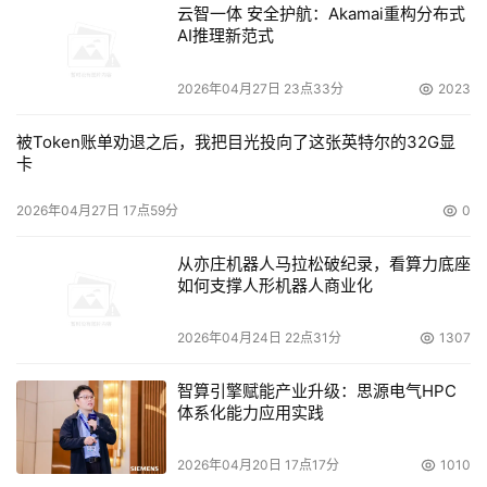
云智一体 安全护航：Akamai重构分布式
SAN能以各种价位部署于更多的环境中，为存储整合、数据
AI推理新范式
保护和业务连续性提供了解决方案，并加快了直接连接存储
向网络存储的过渡。现如今虽说多家厂商能做盘阵的，都推
2026年04月27日 23点33分
2023
IP SAN ，但像Intransa（美国英迅）这样执着的还是不多
见，套句老格的那句“只有偏执狂才能生存”，或许这样执著
被Token账单劝退之后，我把目光投向了这张英特尔的32G显
卡
IP SAN会给他们带来更多的好运和市场机会。 
2026年04月27日 17点59分
0
    本次会议上还有一个亮点就是“互操作性演示”。组委会在
现场搭建的题为“构建和谐存储环境”的现场演示环境，这也
从亦庄机器人马拉松破纪录，看算力底座
如何支撑人形机器人商业化
是国内唯一独立于厂商背景的互操作性演示，展示多厂家协
作下的解决方案，为观众提供直观的技术环境，将技术产品
2026年04月24日 22点31分
1307
与解决方案有机结合，为与会者提供身临其境的直观感受。
对于这一点来说，无论是厂商还是主办方，需要明了的是，
智算引擎赋能产业升级：思源电气HPC
用户需要的是实实在在的本土化的解决方案，而这些则需要
体系化能力应用实践
对本土化 IT 环境的充分了解和配套。 
2026年04月20日 17点17分
1010