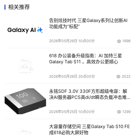
也大都在美国研发并推广开，因此 SNW USA 大会主导了
相关推荐
存储领域新的产品技术和产业标准，并反映了存储领域的最
告别炫技时代 三星Galaxy系列让创新AI
新发展趋势。在 SNW/2005 USA 春季大会上，我们就看
功能成为“标配”
到了 WAFS 、虚拟化、 4Gig 、存储管理计划规范（SMI-
S）一致性测试等一些技术热点和规范的推出。而在网络存
2026年05月26日 10点00分
1698
储世界/2005 中国大会上，我们并没有看到更多新技术和
令人热血沸腾的演示。 
618 办公装备升级指南：AI 加持三星
Galaxy Tab S11 ，高效办公更顺心
总的来说，本次SNW/2005 China大会还是有些亮点
2026年05月26日 20点00分
2022
的，包括 SNIA Tutorial ( 存储课堂 ) 首次在华推出、存储
虚拟化和互操作性演示等。
永铭SDF 3.0V 330F方形超级电容：解
决AI服务器PCS高di/dt瞬态负载冲击难
题
    今年，SNIA存储课堂 (SNIA Tutorial) 首次引入中国，在
2026年05月25日 10点00分
1299
两天的会议期间举办了8场SNIA存储课堂 (Tutorial) ，内容
涉及当前网络存储领域中备受关注的热点技术和应用。其中
大容量存储空间 三星Galaxy Tab S10 FE
包括HDS将向与会来宾近距离地展示 HDS 先进的产品与解
成618必购大屏好物