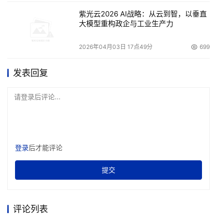
    SNIA全球在SMI-S标准化等一些技术标准化上做出极大
紫光云2026 AI战略：从云到智，以垂直
的努力，对存储业的贡献卓著。而作为SNIA全球地域机构
大模型重构政企与工业生产力
之一的SNIA CHINA似乎在让中国用户了解存储标准化、配
合厂商推动存储本土化方面的动作一直不为业界所认同，想
2026年04月03日 17点49分
699
来这方面是他们最需要加大力度的地方，而非仅仅只针对某
发表回复
几家会员厂商所做的活动。 
请登录后评论...
    喧嚣的SNW/2005 CHINA 圆满结束，留给我们更多的
是思考，国内的存储市场现状是什么？联想加大存储有着多
深远的意义？类似贝英斯这样的本土企业和国际大厂出现在
同一舞台，对中国存储有何示范意义？笔者认为，对于这样
登录
后才能评论
一个尚处于不成熟市场的行业品牌展会来说，除了需要向用
户展示全球最新存储技术的同时，更应该突出本土化，扎根
提交
本土市场，促进用户和厂商的交流互动。主办方也应该有意
识地引导厂商更加了解中国用户的需求，而不是简单展示产
评论列表
品，或者把已经发布过的产品又来一次所谓的新品发布。 