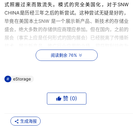
式照搬过来而致流失。模式的完全美国化，对于SNW 
CHINA是历经三年之后的新尝试。这种尝试无疑是好的，
毕竟在美国本土SNW 是一个展示新产品、新技术的存储业
盛会，绝大多数的存储供应商理应参加。但在国内，之前的
展会（事实上应是任何形式的国内展会）已经脱离了传播新
技术、展示新产品、推广行业应用的立场，把获取利益作为
首要前提，这一点为众多厂商及用户所诟病。 
阅读剩余 76%
    以尝试美国化的SNW中国大会是否真正做到“以技术研讨
为主、保持中立的会议，旨在推动存储行业的整体发展， 
eStorage
…… 把握存储技术趋势、推动存储安全应用、共享存储管理
实践”的目的呢？在笔者看来还是有些不尽人意的地方。 
赞 (
0
)
    笔者亲临会场总觉得有些寂寥，或许不能拿SNW/2005 
USA春季大会的热烈程度来比对中国的网络存储世界。毕竟
生成海报
美国的存储市场相对较成熟，一些新兴的网络存储技术标准