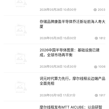
决方案 -- 存储虚拟化解决方案、容灾解决方案和数据备份
2026年05月28日 10点00分
2003
解决方案；博科通讯系统（中国）有限公司高级技术顾问 
李华祥 先生作了主题为光纤通道技术的演讲等。 
存储品牌康盈半导体乔迁新址前海人寿大
厦
    与SNW/2005 USA春季大会的共同点是，本次大会亦突
出了存储虚拟化这一趋势。对于虚拟化，笔者不得不向
2026年05月26日 15点00分
1812
DoSTOR读者们老调重弹一下虚拟化的概念。
2026中国半导体图景：基础设施已建
成，全球市场再平衡
    虚拟化是一种实现对物理存储环境进行简单管理的有效
手段。简言之，虚拟化就是：无论存储资源所处的存储池的
2026年05月26日 10点30分
1006
任何位置、任何类型或任一制造商，都可在单一视图中进行
管理。 
词元时代算力先行，摩尔线程云边端产品
全面亮相
    本次大会日立数据系统（HDS）公司力推其最新企业入
2026年05月19日 17点31分
1917
门级存储系统TagmaStore产品理念基础上的网络存储控制
器NSC 55 。该产品是TagmaStore通用存储平台（USP）
摩尔线程发布MTT AICUBE：以自研智