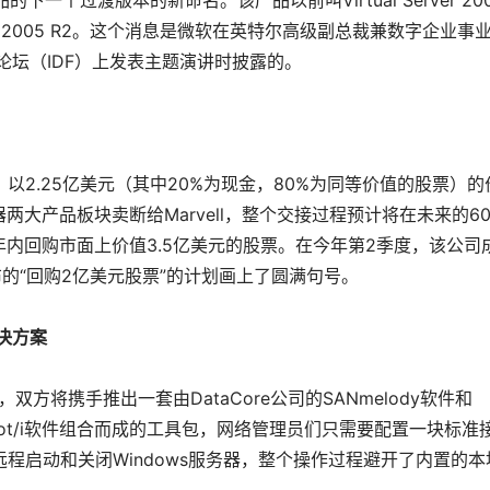
下一个过渡版本的新命名。该产品以前叫Virtual Server 200
 Server 2005 R2。这个消息是微软在英特尔高级副总裁兼数字企业事
开发论坛（IDF）上发表主题演讲时披露的。
终协议，以2.25亿美元（其中20%为现金，80%为同等价值的股票）的
大产品板块卖断给Marvell，整个交接过程预计将在未来的6
内回购市面上价值3.5亿美元的股票。在今年第2季度，该公司
布的“回购2亿美元股票”的计划画上了圆满句号。
解决方案
声明，双方将携手推出一套由DataCore公司的SANmelody软件和
etBoot/i软件组合而成的工具包，网络管理员们只需要配置一块标准
网络远程启动和关闭Windows服务器，整个操作过程避开了内置的本