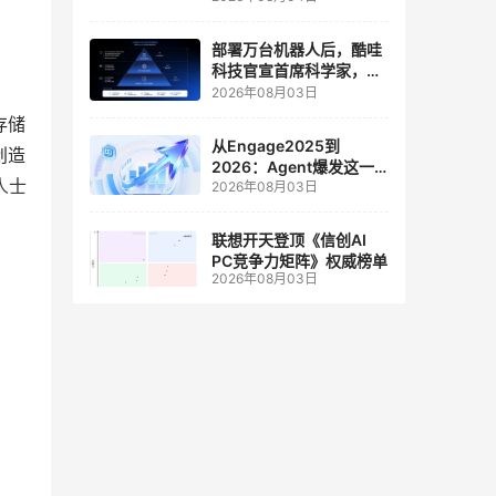
人工智能和边缘计算联合
实验室
部署万台机器人后，酷哇
科技官宣首席科学家，要
让世界模型交付生产力
2026年08月03日
存储
从Engage2025到
创造
2026：Agent爆发这一
人士
2026年08月03日
年，AI CRM 走到哪了
联想开天登顶《信创AI
PC竞争力矩阵》权威榜单
2026年08月03日
 
相连
提供