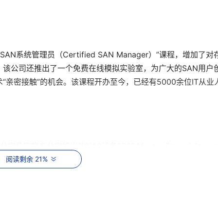
N系统管理员（Certified SAN Manager）”课程，增加了对
该公司还推出了一个免费在线模拟实验室，为广大的SAN用户
亲密接触”的机会。该课程开办至今，已经有5000余位IT从业
及家庭办公室推出的NAS设备?D?DMaxtor Shared Storage
Server 软件工具。Maxtor公司在声明中特别提到，新型的Shared 
阅读剩余 21%
，具备共享存储资源、备份数据和传输媒体流等功能。如果与家庭网络
数码照片、音乐和视频文件传输到各个节点连接的娱乐设备上，