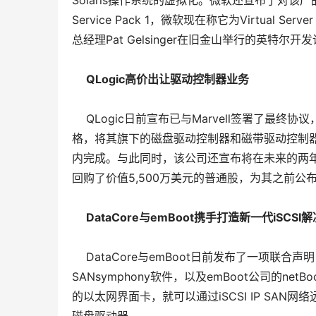
Solaris操作系统的虚拟化。微软还宣布了对该产品的
Service Pack 1，微软现在称它为Virtual
总经理Pat Gelsinger在旧金山举行的英特尔
QLogic高价出让驱动控制器业务
    QLogic日前宣布已与Marvell签署了最
格，将其旗下的磁盘驱动控制器和磁带驱动控制器两
内完成。与此同时，该公司还宣布将在未来的两年
回购了价值5,500万美元的普通股，为其之前公
DataCore与emBoot携手打造新一代iSCSI
    DataCore与emBoot日前发布了一项联合
SANsymphony软件，以及emBoot公司的n
的以太网界面卡，就可以通过iSCSI IP SAN