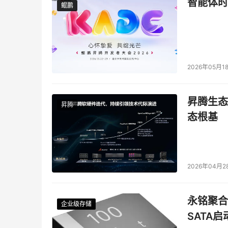
智能体时
鲲鹏
鲲鹏
2026年05月1
昇腾生态
昇腾
态根基
2026年04月2
永铭聚合物
企业级存储
企业级存储
企业级存储
企业级存储
SATA