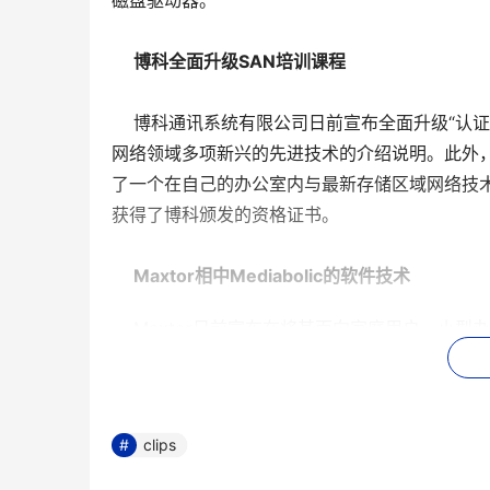
磁盘驱动器。
博科全面升级SAN培训课程
    博科通讯系统有限公司日前宣布全面升级“认证SA
网络领域多项新兴的先进技术的介绍说明。此外，
了一个在自己的办公室内与最新存储区域网络技术“
获得了博科颁发的资格证书。
Maxtor相中Mediabolic的软件技术
    Maxtor日前宣布在将其面向家庭用户、小型办公室
Plus?D?D中嵌入Mediabolic 公司的Media 
Storage Plus是一种三合一的网络驱动器
接的话，可当作媒体服务器来使用，经由网络将
clips
强大的数字娱乐功能。