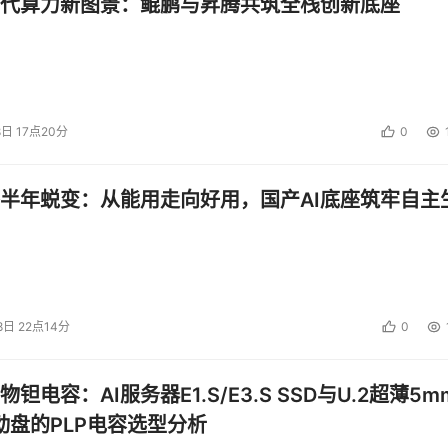
代算力新图景：鲲鹏与昇腾共筑全栈创新底座
8日 17点20分
0
半年蜕变：从能用走向好用，国产AI底座筑牢自主
8日 22点14分
0
钽电容：AI服务器E1.S/E3.S SSD与U.2超薄5m
启动盘的PLP电容选型分析