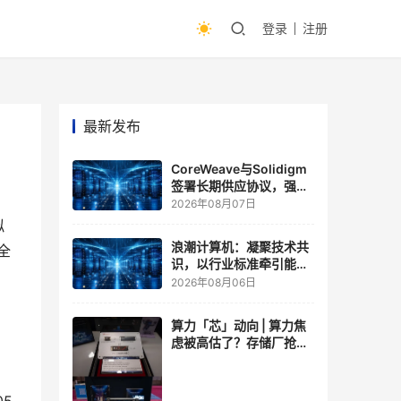
登录
注册
最新发布
CoreWeave与Solidigm
签署长期供应协议，强化
一体化人工智能云平台
2026年08月07日
拟
浪潮计算机：凝聚技术共
全
识，以行业标准牵引能力
跃升
2026年08月06日
算力「芯」动向 | 算力焦
虑被高估了？存储厂抢了
算力厂的戏，江波龙FMS
现场改写端侧AI规则