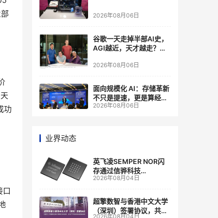
5 
业部
2026年08月06日
谷歌一天走掉半部AI史，
AGI越近，天才越走？大
厂的组织模式，正在拖住
2026年08月06日
自己的研发节奏
价
面向规模化 AI：存储革新
0天
不只是提速，更是算经济
2026年08月06日
账
成功
业界动态
英飞凌SEMPER NOR闪
存通过信骅科技
2026年08月04日
AST2700 BMC认证，全
面强化其数据中心服务器
接口
管理
超擎数智与香港中文大学
地
（深圳）签署协议，共建
2026年08月04日