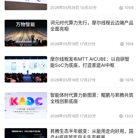
2026年05月26日 10点30分
1009
词元时代算力先行，摩尔线程云边端产品
全面亮相
2026年05月19日 17点31分
1918
摩尔线程发布MTT AICUBE：以自研智
能SoC为底座，打造家庭AI中枢
2026年05月19日 17点27分
1976
智能体时代算力新图景：鲲鹏与昇腾共筑
全栈创新底座
2026年05月18日 17点20分
1323
昇腾生态半年蜕变：从能用走向好用，国
产AI底座筑牢自主生态根基