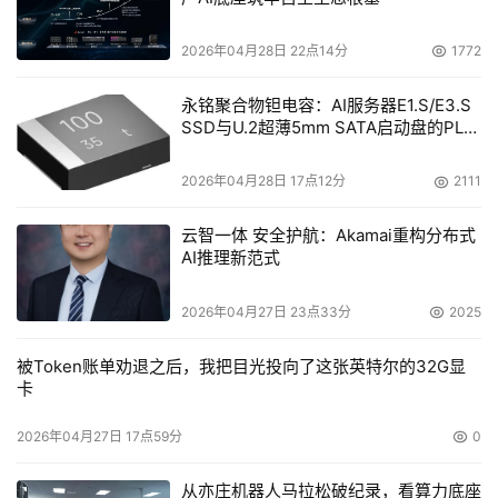
2026年04月28日 22点14分
1772
永铭聚合物钽电容：AI服务器E1.S/E3.S
SSD与U.2超薄5mm SATA启动盘的PLP
电容选型分析
2026年04月28日 17点12分
2111
云智一体 安全护航：Akamai重构分布式
AI推理新范式
2026年04月27日 23点33分
2025
被Token账单劝退之后，我把目光投向了这张英特尔的32G显
卡
2026年04月27日 17点59分
0
从亦庄机器人马拉松破纪录，看算力底座