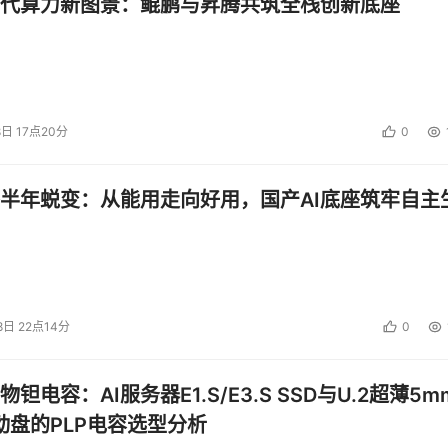
代算力新图景：鲲鹏与昇腾共筑全栈创新底座
8日 17点20分
0
半年蜕变：从能用走向好用，国产AI底座筑牢自主
8日 22点14分
0
钽电容：AI服务器E1.S/E3.S SSD与U.2超薄5m
启动盘的PLP电容选型分析