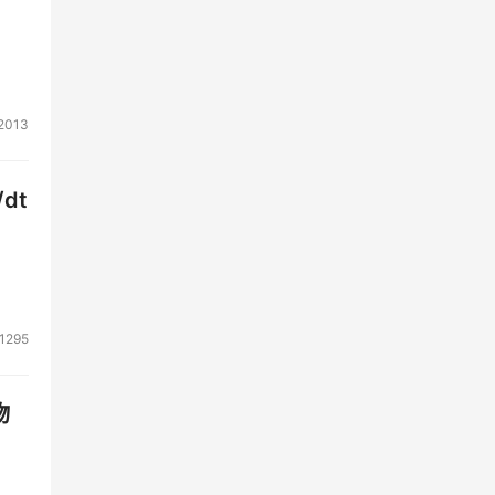
：
数
2013
种应
整个
dt
1295
物