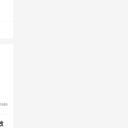
就这
届大
和行
1689
术产
效
拟化