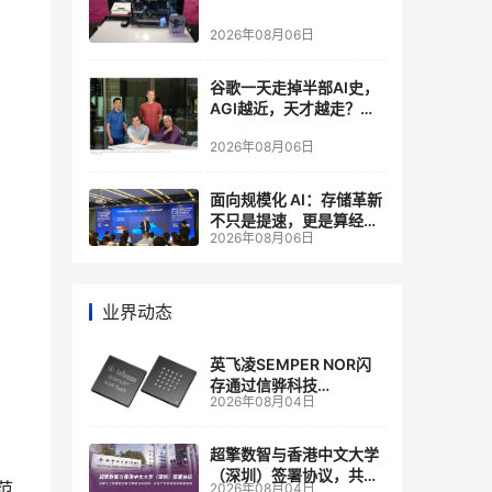
2026年08月06日
谷歌一天走掉半部AI史，
AGI越近，天才越走？大
厂的组织模式，正在拖住
2026年08月06日
自己的研发节奏
面向规模化 AI：存储革新
不只是提速，更是算经济
2026年08月06日
账
业界动态
英飞凌SEMPER NOR闪
存通过信骅科技
2026年08月04日
AST2700 BMC认证，全
面强化其数据中心服务器
管理
超擎数智与香港中文大学
（深圳）签署协议，共建
范
2026年08月04日