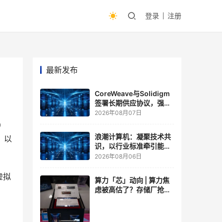
登录
注册
最新发布
CoreWeave与Solidigm
签署长期供应协议，强化
一体化人工智能云平台
2026年08月07日
W）
浪潮计算机：凝聚技术共
，以
识，以行业标准牵引能力
跃升
2026年08月06日
虚拟
算力「芯」动向 | 算力焦
虑被高估了？存储厂抢了
算力厂的戏，江波龙FMS
现场改写端侧AI规则