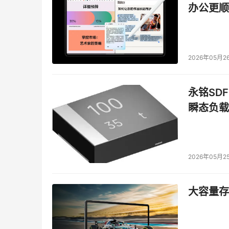
办公更顺
解决方案、容灾解决方案和数据备份解决方案。
      “‘应用为先’理念确保了HDS能够帮助
“HDS的Application Optimized St
2026年05月2
据、内容和应用服务的一个公共框架上，提供合
用需求。HDS愿和所有与会者一同感受行业发
存储行业的发展！”
永铭SDF
瞬态负载
本文来源于DOIT传媒，文章内容仅供参考，不构成
2026年05月2
大容量存储