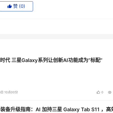
赞 (
0
)
据系统（HDS）公司展台
时代 三星Galaxy系列让创新AI功能成为“标配”
的十大困扰”的大会CTO圆桌论坛上，HDS还将作为厂商代表之一
京市信息化办公室、计算机世界和清华大学数据安全研究所在本
践”容灾讨论专场，作为厂商代表之一，HDS将在本专场与政府
6日 10点00分
0
储环境”现场演示单元。该单元将展示多厂家协作下的解决方案，将技
公装备升级指南：AI 加持三星 Galaxy Tab S11 ，高
技术环境，HDS将在其间向现场观众直观展示其业界领先存储虚