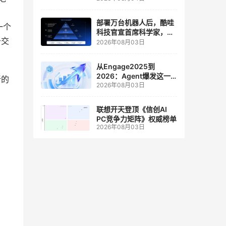
人工智能和边缘计算联合
实验室
部署万台机器人后，酷哇
一个
科技官宣首席科学家，要
于交
让世界模型交付生产力
2026年08月03日
从Engage2025到
2026：Agent爆发这一
新的
2026年08月03日
年，AI CRM 走到哪了
联想开天登顶《信创AI
PC竞争力矩阵》权威榜单
2026年08月03日