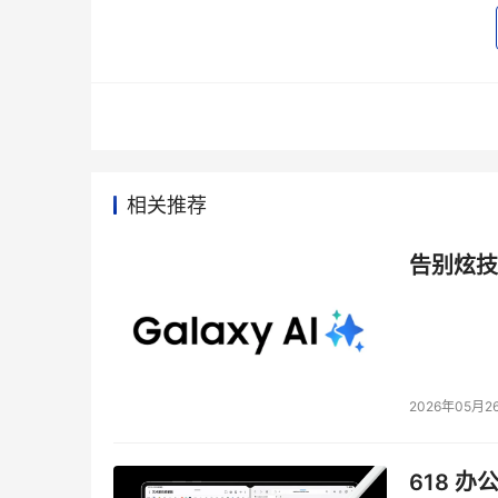
相关推荐
日立数
告别炫技
    此外，在即将于明天召开的主题为“存储用户
一话题与行业专家和用户代表展开分析讨论。北
会上联合举办了“城市公共信息系统容灾策略与实
业用户共同展开广泛讨论。
2026年05月2
    另外，HDS也将参与大会的“构建和谐存
618 办
品与解决方案有机结合，为现场观众提供直观的