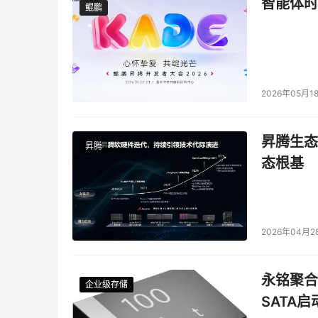
智能体时
鲲鹏
鲲鹏
2026年05月1
昇腾生态
昇腾
态根基
2026年04月2
永铭聚合物
企业级存储
企业级存储
企业级存储
企业级存储
SATA