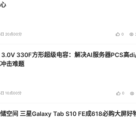
心
用户更好的解决面向应用优化的存储难题”，HDS中国区总经理柯愈强说
orage™ （面向应用而优化的存储，AOS）解决方案建立在全面的存储设备、
6日 20点00分
0
适的平台、管理方案和数据提供方式来优化存储系统，能满足各
展跳动的脉搏，共同把握存储技术趋势，共享存储管理实践，推动
 3.0V 330F方形超级电容：解决AI服务器PCS高di/
冲击难题
投资建议。
5日 10点00分
0
空间 三星Galaxy Tab S10 FE成618必购大屏好