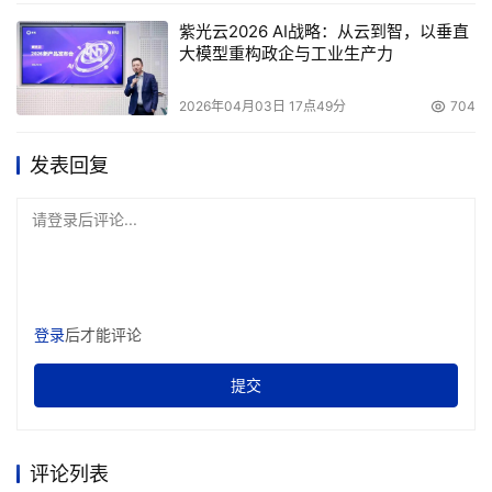
关于服务器、存储或网络的，而是关于建立系统的应用和基
紫光云2026 AI战略：从云到智，以垂直
础架构资源，企业建立的使用与当前需要的系统，也能够轻
大模型重构政企与工业生产力
松地适应将来的需求。计算的规模扩展（Scale Out）需求
2026年04月03日 17点49分
704
对数据存储应用的影响之一就是广域文件服务，这个领域博
科通过WAFS来对应。
发表回复
WAFS缔造信息传输光明前景
请登录后评论...
    业界普遍的分析认为，WAFS热潮的到来，预示了SAN交
换机领域的一个趋势，作为SAN交换机市场上的领导者，博
科清晰的看到了这个领域未来的发展，在诸如思科和
登录
后才能评论
McDATA等制造商正在忙于提高其传统产品收入增长点时，
提交
博科依靠在SAN交换机领域积累多年的技术优势以及市场经
验，通过对用户需求的全面调查，迅速的进入了这个新兴的
市场。为了保持原有的领先优势，博科开始更多地在软件和
评论列表
管理驱动的领域扩展他们的知识产权。但这个变化更多是表