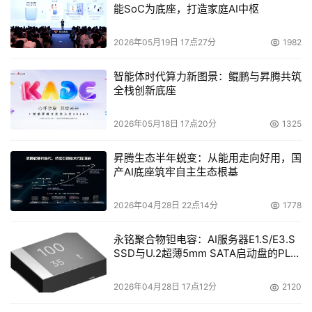
能SoC为底座，打造家庭AI中枢
应付WAN中断的企业级的可靠性和可恢复性。此外，
Tapestry WAFS还提供行业标准的安全机制和访问控
2026年05月19日 17点27分
1982
制。
智能体时代算力新图景：鲲鹏与昇腾共筑
支持数据完整和法规遵从。为了帮助用户把业务拓展到
全栈创新底座
远程办公室，Tapestry WAFS提供了企业级产品的可
信和可靠度，确保用户数据的准确以及完整。而且，
2026年05月18日 17点20分
1325
Tapestry WAFS使用标准的工业安全标准和通信标
准，使用户能很好的遵守各项法规。
昇腾生态半年蜕变：从能用走向好用，国
产AI底座筑牢自主生态根基
WAFS风起云涌，博科立于市场之顶
2026年04月28日 22点14分
1778
    但在目前，由存储所发起的WAFS攻势还是面临其他势力
永铭聚合物钽电容：AI服务器E1.S/E3.S
的强有力竞争，最大的威胁来自于思科，思科在2004年6月
SSD与U.2超薄5mm SATA启动盘的PLP
收购了Actona Technologies，由此进入WAFS市场。而在
电容选型分析
今年上半年，包括Riverbed Technology、FineGround 
2026年04月28日 17点12分
2120
Networks等新生力量也进入到这个刚刚起步的市场。竞争