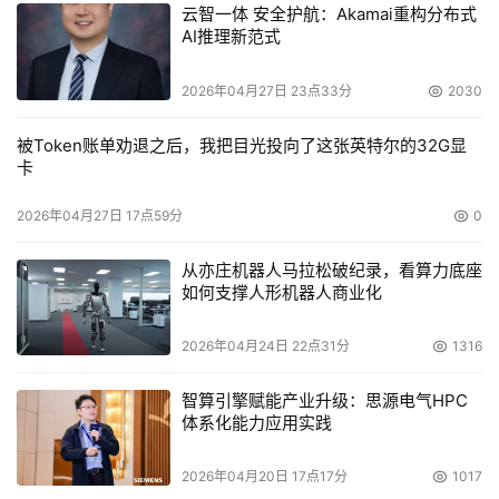
云智一体 安全护航：Akamai重构分布式
的形成也标志着市场的成型，不过竞争者的入手角度都有差
AI推理新范式
异，因此也形成了不同的细分定位，相较而言，从数据存储
管理入手的博科拥有该市场所涉及的底层技术的优势，这是
2026年04月27日 23点33分
2030
其他竞争者所不具备的，原本这个市场就是存储领域新生的
被Token账单劝退之后，我把目光投向了这张英特尔的32G显
枝叶。Brocade Tapestry WAFS的相较其他竞争对手而
卡
言，从数据存储管理入手的博科拥有该市场所涉及的底层技
术的优势，这是其他竞争者所不具备的，原本这个市场就是
2026年04月27日 17点59分
0
存储领域新生的枝叶。
从亦庄机器人马拉松破纪录，看算力底座
如何支撑人形机器人商业化
    这种优势不仅源于技术，也来源于博科对计算和存储的
认识进一步的深化。博科认为服务器面临着向上扩展
2026年04月24日 22点31分
1316
（Scale Up）和规模扩展（Scale Out）的需求。向上扩展
即整合到更少的机器，规模扩展即分布式计算，包括更小、
智算引擎赋能产业升级：思源电气HPC
体系化能力应用实践
更动态的机器和自动配置及管理的负担；对网络存储来说分
享存储是必须的--无论数据块或文件、本地化或远程，也不
2026年04月20日 17点17分
1017
希望停留在单处理环境。数据中心需要全新的服务，它不是