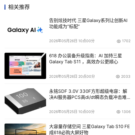
台相媲美的快速数据传输速度，连续实施备份内容更新，提
相关推荐
高数据安全性，简单、快速的系统恢复等等。在现实的应用
中有着非常积极的意义。
告别炫技时代 三星Galaxy系列让创新AI
功能成为“标配”
    博科Tapestry广域网文件服务（WAFS）是这个领域的一
2026年05月26日 10点00分
1702
个开创性解决方案，真真正正地实现了WAFS的应用价值。
通过在数据中心和远端办公室部署了独特设备之间的专用通
618 办公装备升级指南：AI 加持三星
讯，博科 Tapestry WAFS可以实现在最优化的性能和可靠
Galaxy Tab S11 ，高效办公更顺心
性。在超越WAN的带宽和可靠性之外，Tapestry提供了集
2026年05月26日 20点00分
2033
中化的管理、提高的数据完整性并降低了整个的存储开销。
更加巩固了博科在高性能SAN架构中的领先地位。目前，微
永铭SDF 3.0V 330F方形超级电容：解
软正在和Tapestry WAFS团队合作，推出针对企业级用户
决AI服务器PCS高di/dt瞬态负载冲击难
的Windows Storage Server 2003，以满足这些用户对
题
WAN上的从边缘到核心性能尽可能高的要求。
2026年05月25日 10点00分
1306
大容量存储空间 三星Galaxy Tab S10 FE
    比较其他类似产品，Brocade Tapestry WAFS的独到之
成618必购大屏好物