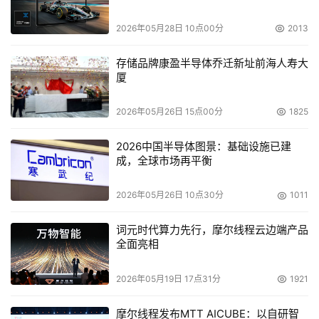
处体现在：
2026年05月28日 10点00分
2013
与现有基础架构无缝结合。Tapestry WAFS设备适合
现有的IP基础架构，在数据中心服务器和远程办公室客
存储品牌康盈半导体乔迁新址前海人寿大
厦
户间进行无缝结合。智能缓存和独特的WAN优化技术
能帮助确保WAN到NAS设备间具有“似本地化”的性能。
2026年05月26日 15点00分
1825
这款设备还能帮助在WAN之间进行最安全最可靠的文
件传输，此外还有在全球范围内进行文件共享、降低IT
2026中国半导体图景：基础设施已建
基础架构的成本、进行集中控制等优点。
成，全球市场再平衡
优化传输性能。众所周知，局域网有速度快、延时小等
2026年05月26日 10点30分
1011
特点，非常适合文件的访问；相反，广域网速度慢、延
时较长，但在远距离传输方面成本较低。WAFS就是通
词元时代算力先行，摩尔线程云边端产品
全面亮相
过一些传输优化，将文件传输延伸到远距离，使得利用
广域网传输来达到局域网的效果。
2026年05月19日 17点31分
1921
为了帮助企业将业务遵从目标扩展到远程办公室，
Tapestry WAFS能保证数据完整性和一致性，并具有
摩尔线程发布MTT AICUBE：以自研智