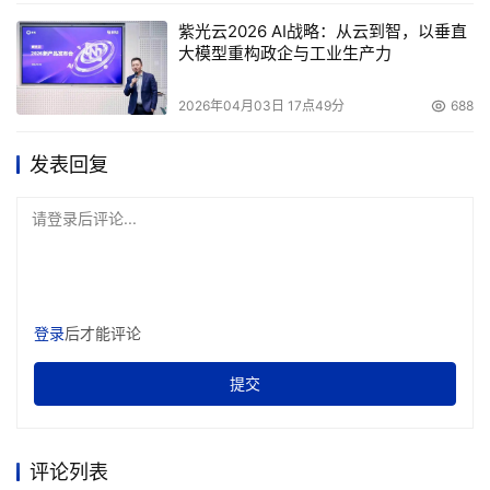
关于SAN和NAS哪个更好的争论持续了数年之久。2001年
紫光云2026 AI战略：从云到智，以垂直
大模型重构政企与工业生产力
SNIA建立了共享存储协议标准框架，使人们清楚的认识到
SAN与NAS技术的区别与关系，此后争论对比之声渐弱，取
2026年04月03日 17点49分
688
而代之的是一片SAN与NAS融合之声。
发表回复
    在各种SAN与NAS融合的讨论中，iSCSI技术逐渐脱颖而
出，成为各厂商追逐的热点。2001年其1.0版本正式面市之
请登录后评论...
后，不仅传统存储专业厂商竞相采用，就连IBM、微软、
Intel和Cisco这样的IT巨无霸们也纷纷对其窥探尝试。虽然
时至今日iSCSI的市场接受度仍是差强人意，但各厂商对此
登录
后才能评论
的热情却丝毫不见降温，反倒有愈演愈烈之势。最近两年甚
至出现了一批专门进行iSCSI产品开发的小公司，都押宝
提交
iSCSI市场能够迅速崛起。
    在连接协议技术一片火热的同时，存储管理等其他技术
评论列表
也蓬勃发展着。虚拟存储、SRM、CIMOM、ILM、内容寻