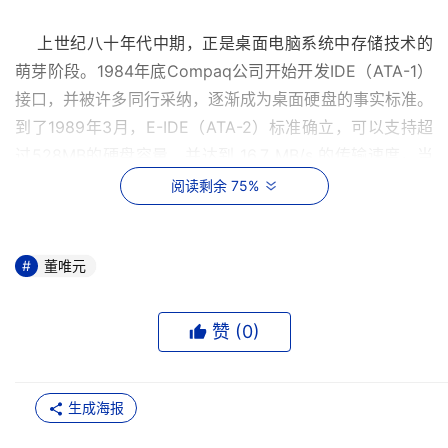
    上世纪八十年代中期，正是桌面电脑系统中存储技术的
萌芽阶段。1984年底Compaq公司开始开发IDE（ATA-1）
接口，并被许多同行采纳，逐渐成为桌面硬盘的事实标准。
到了1989年3月，E-IDE（ATA-2）标准确立，可以支持超
过528MB的硬盘容量，并达到 16.7 MB/s 的传输速度。当
时刚刚出现的光盘驱动器，几乎都不约而同的采用了这一标
阅读剩余 75%
准。从而更进一步确立了IDE技术在桌面系统中的统治地
位。
董唯元
    此后，E-IDE标准经历的可谓漫长的稳定期。虽然其间有
FastATA（ATA-3）标准的推出，但在用户最关心的问题?
赞 (
0
)
D?D读写速度方面，并没有明显改进。直到1997年，才由
昆腾公司牵头推出了速度达33MB/s的新型IDE技术，即
UltraDMA/33（ATA-4）标准。随后不久，这一技术又演
生成海报
化出了一系列的UltraDMA/66、UltraATA/100甚至