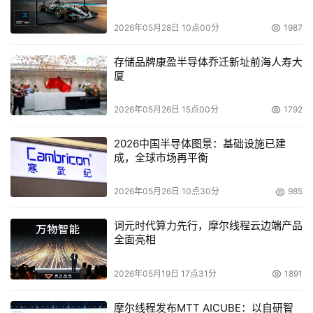
的60倍。
2026年05月28日 10点00分
1987
    与性能的进步相比，磁盘容量的进步显然更为惊人。今
存储品牌康盈半导体乔迁新址前海人寿大
天，SATA磁盘的容量已经可以达到400GB，是20年前最大
厦
硬盘容量的2万倍！
2026年05月26日 15点00分
1792
    然而容量和速度的进步，仅仅是整个存储技术发展中一
个小小的伴音，存储系统结构和应用模式的发展才是其真正
2026中国半导体图景：基础设施已建
成，全球市场再平衡
的主旋律。
2026年05月26日 10点30分
985
    1988年，美国加州大学伯克利分校的David Patterson
等三个研究者最早提出了RAID的概念。这一概念历史性的
词元时代算力先行，摩尔线程云边端产品
改变了磁盘存储在主机系统中的使用模式，使应用系统对存
全面亮相
储空间容量和性能的要求第一次脱离了实际物理磁盘的限
2026年05月19日 17点31分
1891
制。
摩尔线程发布MTT AICUBE：以自研智