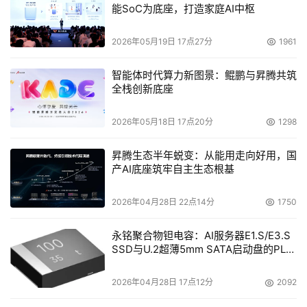
    1994年，用于存储系统的光纤通道技术诞生。它在空前
能SoC为底座，打造家庭AI中枢
的提升了存储设备通道性能的同时，也使存储系统连接方式
2026年05月19日 17点27分
1961
更为丰富。随后不久，在九十年代中后期，光纤通道技术催
生了SAN的概念，即所谓存储域网。SAN架构的提出，使存
智能体时代算力新图景：鲲鹏与昇腾共筑
储系统正式的脱离主机和运算系统，标志着存储技术作为一
全栈创新底座
个独立技术领域的形成。
2026年05月18日 17点20分
1298
    1998年国际存储工业协会（SNIA）成立，更加明确了存
昇腾生态半年蜕变：从能用走向好用，国
储技术的独立性。协会成立之初就开始着手制订一系列的技
产AI底座筑牢自主生态根基
术及协议标准，清晰的界定了存储行业应该涉及的领域以及
与相关行业的交互界面。
2026年04月28日 22点14分
1750
    存储行业成功的独立以及SAN概念巨大的成功，使一批
永铭聚合物钽电容：AI服务器E1.S/E3.S
原本默默无闻的公司走入了人们的视野。以光纤交换技术见
SSD与U.2超薄5mm SATA启动盘的PLP
电容选型分析
长的Brocade公司和McDATA公司、以生产光纤适配器为业
2026年04月28日 17点12分
2092
的Emulex公司、以数据备份保护技术立足的Veritas公司
等，都迅速成长为全球知名的企业。存储行业的领头羊----