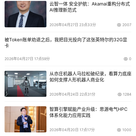
云智一体 安全护航：Akamai重构分布式
EMC公司，更是春风得意马蹄疾，一举成为整个高科技行
AI推理新范式
业的旗帜型企业。2000年元旦，美国Nasdaq股票交易市场
新世纪开市的钟声，就是由EMC公司前任CEO，现任董事
2026年04月27日 23点33分
2007
长Michael Ruettgers先生敲响的。
被Token账单劝退之后，我把目光投向了这张英特尔的32G显
卡
    存储行业正式形成之初，与SAN概念一起大行其道的还
有一个重要概念不可不提，那就是NAS，即所谓网络附属存
2026年04月27日 17点59分
0
储。1999年至2000年间，在NetApp、Auspex等公司的推
从亦庄机器人马拉松破纪录，看算力底座
动下，NAS的受认可程度达到了顶峰，这一点从NetApp公
如何支撑人形机器人商业化
司的发展就可以看出。到2000年全球dot-com泡沫破灭之
前，NetApp公司仅凭借其NAS产品的销售，就名列当年全
2026年04月24日 22点31分
1284
球所有高科技公司第278位，足以令诸多老牌综合性高科技
智算引擎赋能产业升级：思源电气HPC
企业汗颜。
体系化能力应用实践
    从本质上讲，SAN与NAS并非对立技术。但出于业务角
2026年04月20日 17点17分
1000
度考虑，各存储厂商有意无意的将其对立起来，以至于业界