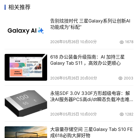
UltraATA/133技术。
相关推荐
告别炫技时代 三星Galaxy系列让创新AI
    很快，133MHz的PCI总线频率使并行ATA的速度提升遭
功能成为“标配”
遇瓶颈。于是Intel等公司另辟蹊径，在2002年推出了串行
ATA技术，即S-ATA标准。该技术的第一个版本就可以为
2026年05月26日 10点00分
1678
IDE磁盘提供150MB/s的带宽。而在最近才推出的S-ATA II
标准中，支持带宽已经达到了300MB/s之多。这一性能是
618 办公装备升级指南：AI 加持三星
Galaxy Tab S11 ，高效办公更顺心
20年前IDE性能的20倍。
2026年05月26日 20点00分
2003
    与ATA技术的发展一样，SCSI技术的发展也经历了从量
变到质变的过程。从1986年美国国家标准局正式通过SCSI
永铭SDF 3.0V 330F方形超级电容：解
决AI服务器PCS高di/dt瞬态负载冲击难
技术标准到现在，SCSI技术从10MB/s、20MB/s、
题
40MB/s……一路发展到了Ultr320技术的320MB/s，同样也
2026年05月25日 10点00分
1282
遭遇了总线频率瓶颈。今年年内，全新一代的串行SCSI即
SAS产品将面市。第一代SAS将提供300MB/s的带宽，其后
大容量存储空间 三星Galaxy Tab S10 FE
的SAS二代将支持600MB/s之多，足足是20年前SCSI性能
成618必购大屏好物