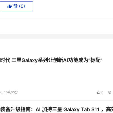
赞 (
0
)
中”
，Emulex制造的2 Gbps光纤主机总线适配卡（HBA）将作为组件
Emulex公司负责全球市场营销业务的执行副总裁Michael Smit
是被应用于基于FC的SAN系统内的，“我相信用户对集成了FC
解决方案
时代 三星Galaxy系列让创新AI功能成为“标配”
Solaris操作系统的服务器产品量身定做的裸盘级（bare-metal）自动
3Par公司的发言人介绍，该产品结合了3Par Virtual Copy
术，大大加快了用户安装和配置Solaris服务器的进程。
6日 10点00分
0
公装备升级指南：AI 加持三星 Galaxy Tab S11 ，高