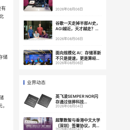
没有
2026年08月06日
北
谷歌一天走掉半部AI史，
AGI越近，天才越走？大
厂的组织模式，正在拖住
2026年08月06日
自己的研发节奏
面向规模化 AI：存储革新
存储
不只是提速，更是算经济
2026年08月06日
账
业界动态
英飞凌SEMPER NOR闪
储
存通过信骅科技
元，
2026年08月04日
AST2700 BMC认证，全
面强化其数据中心服务器
管理
超擎数智与香港中文大学
（深圳）签署协议，共建
2026年08月04日