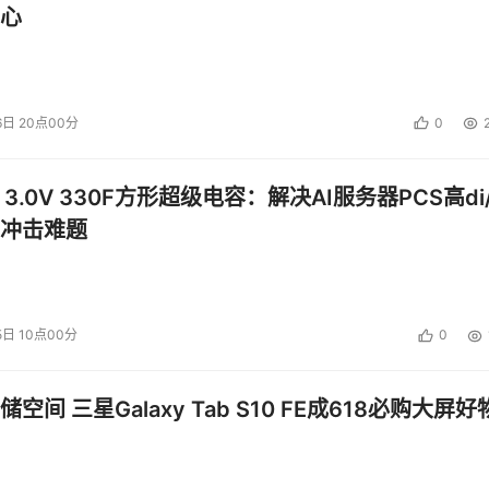
GI将从即时起开始代销博科公司的4 Gbps导向器和入门级交换机
心
6日 20点00分
0
rix签署了一份OEM协议。根据协议规定，IBrix公司研制的平行文件系统
CSI技术的存储设备内，捆绑出售。
 3.0V 330F方形超级电容：解决AI服务器PCS高di/
冲击难题
5日 10点00分
0
投资建议。
空间 三星Galaxy Tab S10 FE成618必购大屏好