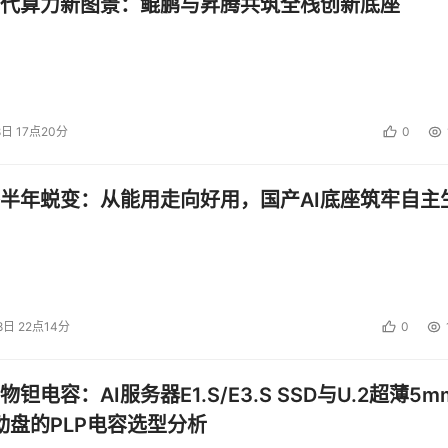
代算力新图景：鲲鹏与昇腾共筑全栈创新底座
8日 17点20分
0
半年蜕变：从能用走向好用，国产AI底座筑牢自主
8日 22点14分
0
钽电容：AI服务器E1.S/E3.S SSD与U.2超薄5m
启动盘的PLP电容选型分析