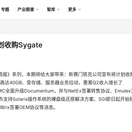
专题
产业图谱
智库
更多
购Sygate
存储简报》系列，本期将给大家带来：新赛门铁克公司宣布将计划收
量高达40GB、受存储、服务器业务拉动，惠普Q2收入增长了
C全面升级Documentum，并与NetEx签署转售协议、Emulex
布支持Solaris操作系统的裸盘级还原解决方案、SGI即日起开始
ms与IBrix签署OEM协议等消息。