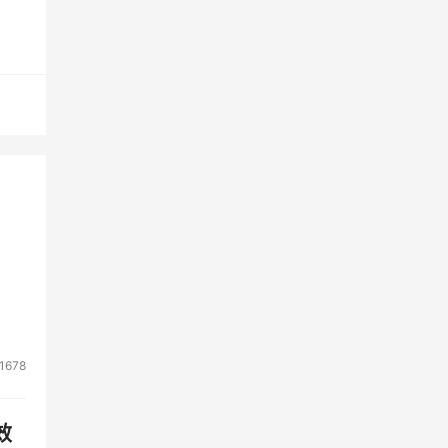
之
h介
 
配
和
1678
效