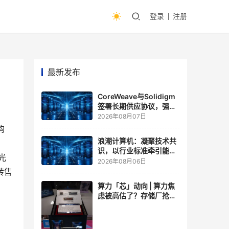
登录
注册
最新发布
CoreWeave与Solidigm
签署长期供应协议，强化
一体化人工智能云平台
2026年08月07日
购
浪潮计算机：凝聚技术共
识，以行业标准牵引能力
光
跃升
2026年08月06日
转售
算力「芯」动向 | 算力焦
虑被高估了？存储厂抢了
算力厂的戏，江波龙FMS
现场改写端侧AI规则