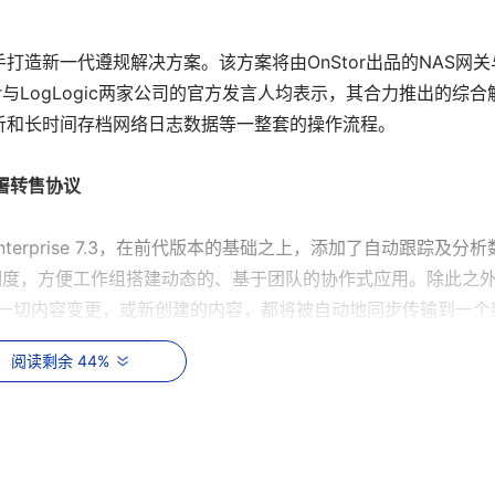
议，携手打造新一代遵规解决方案。该方案将由OnStor出品的NAS网关
tor与LogLogic两家公司的官方发言人均表示，其合力推出的综合
析和长时间存档网络日志数据等一整套的操作流程。
签署转售协议
m Enterprise 7.3，在前代版本的基础之上，添加了自动跟踪及分
明度，方便工作组搭建动态的、基于团队的协作式应用。除此之
er上所发生的一切内容变更，或新创建的内容，都将被自动地同步传输到一个
品中还引入了一些新的安全性能，允许用户有选择性地访问部分
阅读剩余 44%
 Data Replication Optimizer数据复制加速专用设备签署了
络来促销该产品。