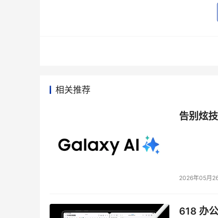
Emulex光纤主机总线适配卡被HP刀片系统“相
    HP与Emulex日前签署了一项OEM合作协议
一，被整合到HP BladeSystem服务器系统内。据
绍，目前市面上售出的近一半左右的服务器刀片，都
HBA的刀片服务器系统的需求，将会逐年升温。”
相关推荐
3Par发布支持Solaris操作系统的裸盘级还原
告别炫技
    3Par Data Inc.日前发布了一款专为运行
置解决方案，以简化Solaris系统的资源配置流程。据
3Par InServ Storage Servers两项技
2026年05月2
SGI即日起开始转售Brocade 4 Gbps交换机
618 办