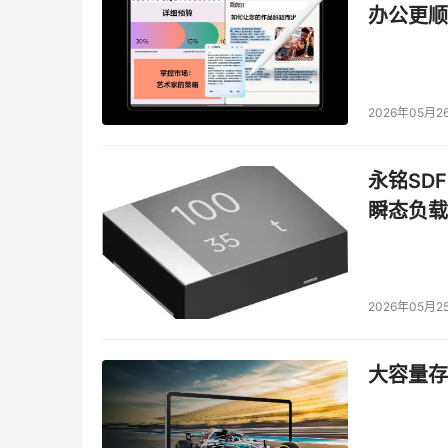
    博科与硅谷图形日前签署了一份转售协议，S
办公更顺
品。
Rackable Systems与IBrix签署OEM协议
2026年05月2
    Rackable Systems公司，日前与IB
被整合到Rackable Systems基于SAN或iS
永铭SDF
瞬态负载
2026年05月2
本文来源于DOIT传媒，文章内容仅供参考，不构成
大容量存储