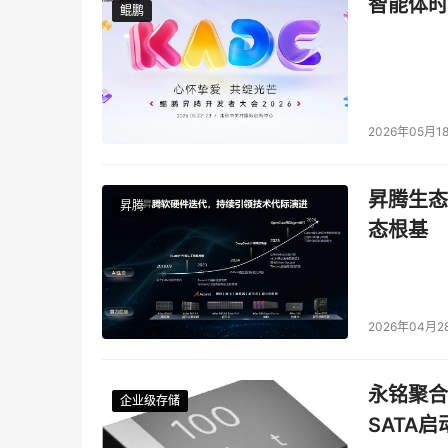
智能体时
鲲鹏
鲲鹏
2026年05月1
昇腾生态
昇腾
态根基
2026年04月2
永铭聚合物
企业级存储
企业级存储
企业级存储
企业级存储
SATA