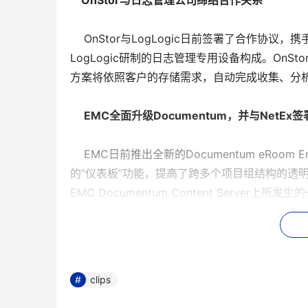
    OnStor与日志管理公司缔结合作关系
    OnStor与LogLogic日前签署了合作协
LogLogic研制的日志管理专用设备构成。OnS
方案将依照客户的存储需求，自动完成收集、分
EMC全面升级Documentum，并与NetEx
    EMC日前推出全新的Documentum eRoo
的“仪表板”功能，提高了跨多个项目组结构的透
EMC Documentum Content Serv
创建的链接文件夹内，通告所有项目团队。该产
表记录。
    与此同时，EMC还宣布与NetEx公司就HyperIP
clips
售协议，EMC将通过它的EMC精选计划分销网