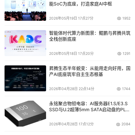
能SoC为底座，打造家庭AI中枢
2026年05月19日 17点27分
1952
智能体时代算力新图景：鲲鹏与昇腾共筑
全栈创新底座
2026年05月18日 17点20分
1291
昇腾生态半年蜕变：从能用走向好用，国
产AI底座筑牢自主生态根基
2026年04月28日 22点14分
1744
永铭聚合物钽电容：AI服务器E1.S/E3.S
SSD与U.2超薄5mm SATA启动盘的PLP
电容选型分析
2026年04月28日 17点12分
2084