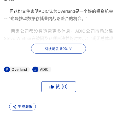
    但这份文件表明ADIC认为Overland是一个好的投资机会 
-- “也是推动数据存储业内战略整合的机会。”
    两家公司都没有透露更多信息。ADIC公司市场总监
Steve Whitner在被问及这项未决并购时表示：“尚无总体规
划。”
阅读剩余 50%
    Overland公司公关总监Cynthia Bond表示：“在官方正
式发布消息之前我们不作任何评论。”记者追问道：“那么，
Overland
ADIC
公司正准备发布吗？”Bond表示“无可奉告。”
    ADIC公司在8月4日，也就是Overland宣布其失去与HP
赞 (
0
)
进行OEM交易机会的第二天开始购买Overland的股票。当
天ADIC购买了500,000股Overland的股票，而在与Calisi
生成海报
会面前两天（8月16日）又购买了更多。ADIC一共购买了
1,303,842股Overland的股票，购买价格从每股6.70美元到