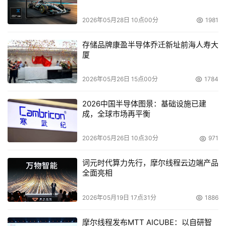
2026年05月28日 10点00分
1981
    Punk Ziegel & Co.的财经分析师Steve Berg表示，“没
有HP，Overland几乎没有什么吸引力，我不知道除了整合
存储品牌康盈半导体乔迁新址前海人寿大
以外还有什么价值。”
厦
    在文件公布之后，美国东部时间上周五下午三时左右
2026年05月26日 15点00分
1784
Overland的股价上升26.3%达到每股8.45美元，同时ADIC
的股价也上升1.04%达到每股8.72美元。
2026中国半导体图景：基础设施已建
成，全球市场再平衡
2026年05月26日 10点30分
971
本文来源于DOIT传媒，文章内容仅供参考，不构成投资建议。
词元时代算力先行，摩尔线程云边端产品
全面亮相
2026年05月19日 17点31分
1886
摩尔线程发布MTT AICUBE：以自研智