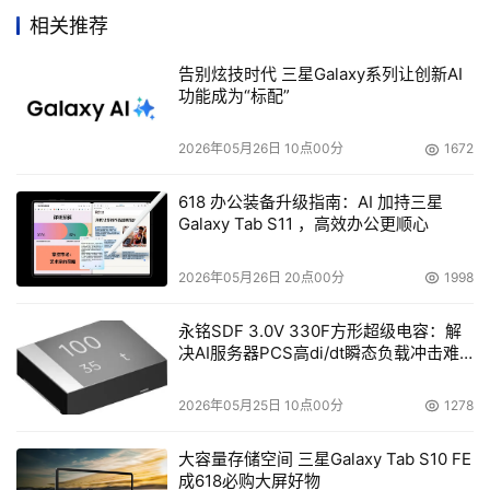
7.85美元，总投资额达9,488,198美元。
相关推荐
    虽然Calisi总是谈到Overland的未来，而且没有迹象表明
告别炫技时代 三星Galaxy系列让创新AI
功能成为“标配”
他希望公司被收购。甚至，Overland的角色更像个收购
者：Overland 公司8月8日以900万美元收购了数据保护软
2026年05月26日 10点00分
1672
件厂商Zetta Systems作为其加强磁盘业务战略的一部分。
618 办公装备升级指南：AI 加持三星
    Overland倾听所有认真的提议是十分明智的。它上个季
Galaxy Tab S11 ，高效办公更顺心
度收入5540万美元，亏损92.4万美元或每股亏损7美分，
并且Calisi预测7月开始的这个财年将亏损每股0.10美元。他
2026年05月26日 20点00分
1998
预言接下来的一年将重新开始盈利。
永铭SDF 3.0V 330F方形超级电容：解
决AI服务器PCS高di/dt瞬态负载冲击难
    问题是，ADIC怎么看待Overland？痛失HP使Overland
题
损失惨重，因此Overland看似不是ADIC要消灭一个强有力
2026年05月25日 10点00分
1278
的竞争对手。Overland和ADIC在低端磁带库上略有竞争，
但是ADIC认为HP、IBM、昆腾和StorageTek才是其主要的
大容量存储空间 三星Galaxy Tab S10 FE
成618必购大屏好物
竞争对手。