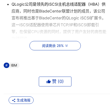
QLogic公司是领先的iSCSI主机总线适配器（HBA）供
应商，同时也是BladeCenter联盟计划的成员，该公司
宣布将推出基于BladeCenter的QLogic iSCSI扩展卡。
这一iSCSI适配器使用单芯片TCP/IP和iSCSI卸载引
擎，在保留CPU资源的同时，提供了用户友好的高性能
存储网络。
阅读剩余 28%
    IBM eServer BladeCenter副总裁兼业务总经理Doug 
Balog表示：“IBM一直致力于推动刀片服务器行业的发展，
我们在为合作伙伴创造多种业务机会的同时，扩展了
IBM
BladeCenter生态系统，从而为我们的客户提供更好的选
择。我们与合作伙伴之间的战略联盟增加了BladeCenter的
赞 (
0
)
价值，使其成为企业构建随需应变业务的理想基础。
BladeCenter联盟和开放设计规范计划的成功证明，
BladeCenter这一品牌正在成为刀片技术的代名词。”
生成海报