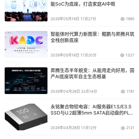
能SoC为底座，打造家庭AI中枢
2026年05月19日 17点27分
1985
智能体时代算力新图景：鲲鹏与昇腾共筑
全栈创新底座
2026年05月18日 17点20分
1327
昇腾生态半年蜕变：从能用走向好用，国
产AI底座筑牢自主生态根基
2026年04月28日 22点14分
1781
永铭聚合物钽电容：AI服务器E1.S/E3.S
SSD与U.2超薄5mm SATA启动盘的PLP
电容选型分析
2026年04月28日 17点12分
2121