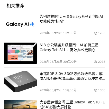
    根据IDC提供的数据，IBM BladeCenter已经连续7个季
相关推荐
度成为刀片服务器领域的领军者。自从在市场上推出以来，
IBM刀片服务器的出货量已经超过20万台，成为第一个也是
告别炫技时代 三星Galaxy系列让创新AI
功能成为“标配”
唯一一个达到这一里程碑数字的公司。
2026年05月26日 10点00分
1703
本文来源于DOIT传媒，文章内容仅供参考，不构成投资建议。
618 办公装备升级指南：AI 加持三星
Galaxy Tab S11 ，高效办公更顺心
2026年05月26日 20点00分
2036
永铭SDF 3.0V 330F方形超级电容：解
决AI服务器PCS高di/dt瞬态负载冲击难
题
2026年05月25日 10点00分
1306
大容量存储空间 三星Galaxy Tab S10 FE
成618必购大屏好物