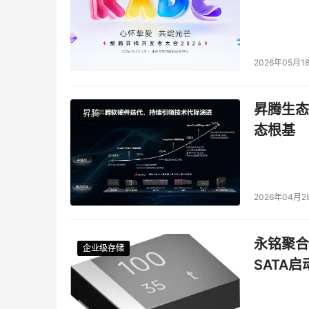
2026年05月1
昇腾生态
昇腾
态根基
2026年04月2
永铭聚合物
企业级存储
企业级存储
企业级存储
企业级存储
SATA