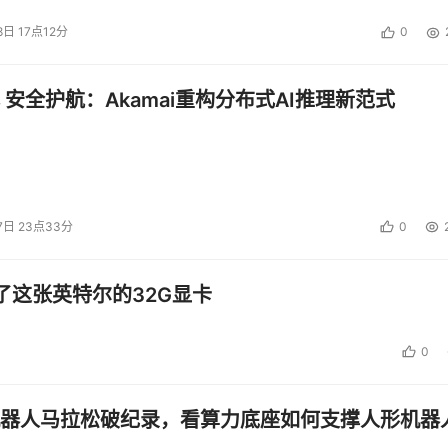
8日 17点12分
0
 安全护航：Akamai重构分布式AI推理新范式
7日 23点33分
0
了这张英特尔的32G显卡
0
器人马拉松破纪录，看算力底座如何支撑人形机器