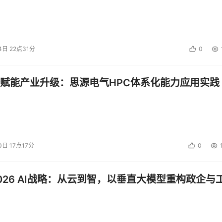
4日 22点31分
0
赋能产业升级：思源电气HPC体系化能力应用实践
0日 17点17分
0
026 AI战略：从云到智，以垂直大模型重构政企与