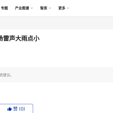
专题
产业图谱
智库
更多
场雷声大雨点小
投资建议。
赞 (
0
)