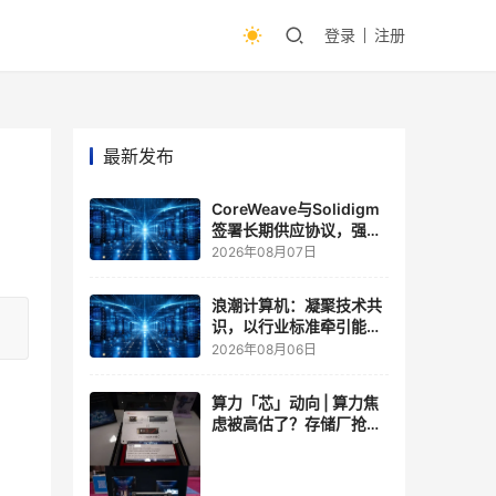
登录
注册
最新发布
CoreWeave与Solidigm
签署长期供应协议，强化
一体化人工智能云平台
2026年08月07日
浪潮计算机：凝聚技术共
识，以行业标准牵引能力
跃升
2026年08月06日
算力「芯」动向 | 算力焦
虑被高估了？存储厂抢了
算力厂的戏，江波龙FMS
现场改写端侧AI规则