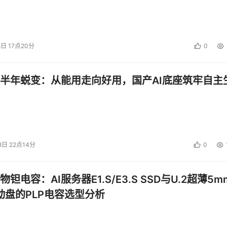
8日 17点20分
0
半年蜕变：从能用走向好用，国产AI底座筑牢自主
8日 22点14分
0
钽电容：AI服务器E1.S/E3.S SSD与U.2超薄5m
启动盘的PLP电容选型分析