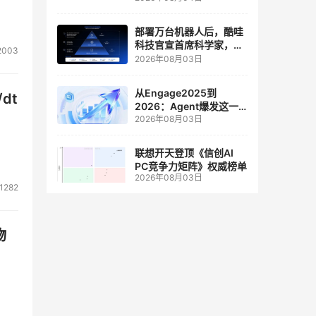
人工智能和边缘计算联合
实验室
部署万台机器人后，酷哇
科技官宣首席科学家，要
2003
让世界模型交付生产力
2026年08月03日
从Engage2025到
dt
2026：Agent爆发这一
2026年08月03日
年，AI CRM 走到哪了
联想开天登顶《信创AI
PC竞争力矩阵》权威榜单
2026年08月03日
1282
物