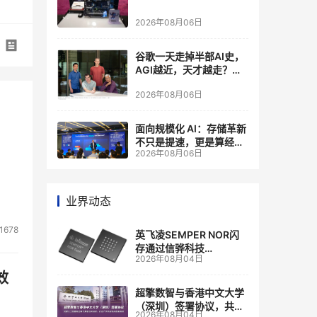
2026年08月06日
谷歌一天走掉半部AI史，
AGI越近，天才越走？大
厂的组织模式，正在拖住
2026年08月06日
自己的研发节奏
面向规模化 AI：存储革新
不只是提速，更是算经济
2026年08月06日
账
业界动态
1678
英飞凌SEMPER NOR闪
存通过信骅科技
2026年08月04日
AST2700 BMC认证，全
面强化其数据中心服务器
效
管理
超擎数智与香港中文大学
（深圳）签署协议，共建
2026年08月04日