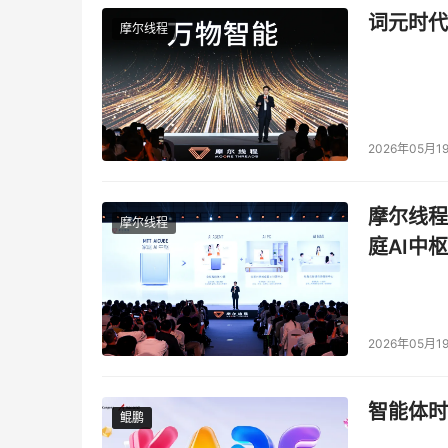
词元时代
摩尔线程
2026年05月1
摩尔线程
摩尔线程
庭AI中枢
2026年05月1
智能体时
鲲鹏
鲲鹏