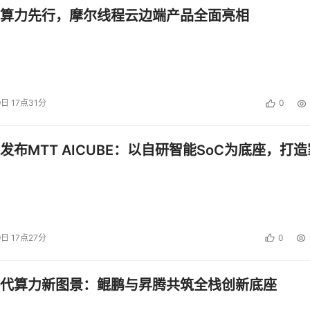
算力先行，摩尔线程云边端产品全面亮相
9日 17点31分
0
发布MTT AICUBE：以自研智能SoC为底座，打造
9日 17点27分
0
代算力新图景：鲲鹏与昇腾共筑全栈创新底座