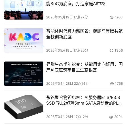
能SoC为底座，打造家庭AI中枢
我们再用刚才的餐厅打个比方，SAN就相当于烹饪美味
佳肴的厨房，它不管食客点了牛排、鲜鱼、鸡肉还是蔬菜。
2026年05月19日 17点27分
1963
食客需要的一切厨房里都有，只要让跑堂按照点菜单的顺序
传菜。用NAS完成同样任务需要为每份菜准备一个厨房，或
智能体时代算力新图景：鲲鹏与昇腾共筑
者为每位跑堂服务的几桌客人准备一个厨房。跑堂必须先让
全栈创新底座
食客点菜，再跑到厨房里自己烹饪。而烹饪其实不应该是跑
2026年05月18日 17点20分
1306
堂做的工作。知道了这一点，就明白NAS并不适合每种存储
需求。虽然在整个企业内复制NAS解决方案很方便，但是
昇腾生态半年蜕变：从能用走向好用，国
NAS并不适合某些场合。
产AI底座筑牢自主生态根基
适当的部署SAN解决方案，能减轻本地服务器的负担，
2026年04月28日 22点14分
1756
服务器无需搜索它自己的磁盘（或扩展磁盘），这样就能加
永铭聚合物钽电容：AI服务器E1.S/E3.S
快信息传到用户手上的速度。网络不再因IP流量过大而导致
SSD与U.2超薄5mm SATA启动盘的PLP
拥挤。将存储与服务器隔离简化了存储管理，用户不用再管
电容选型分析
理各种LAN或WAN存储设备，能够统一、集中的管理各种
2026年04月28日 17点12分
2094
资源。