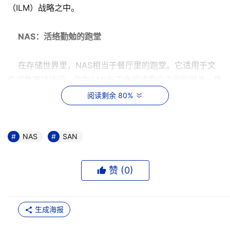
（ILM）战略之中。
NAS：活络勤勉的跑堂
在存储世界里，NAS相当于餐厅里的跑堂。它适用于文
件或数据块访问，作为SAN与工作组或用户之间的网关。换
句话说，它的使命是将数据从“厨房”送至相应的“餐桌”。
阅读剩余 80%
NAS能很好的完成“跑堂”这一工作。
NAS吸引人之处就在于它通常能即插即用，采购及管理
NAS
SAN
的成本低廉。由于RAID阵列、磁带、硬盘或其他设备直接
连接到每一服务器或服务器集群，NAS没有必要按SAN的方
赞 (
0
)
式安排LUN。由于网络与存储单元之间一对一的关系，NAS
反应敏捷，搜索和传输数据的速度很快。
生成海报
从技术层面上看，NAS使用一IP协议将文件传送至客户