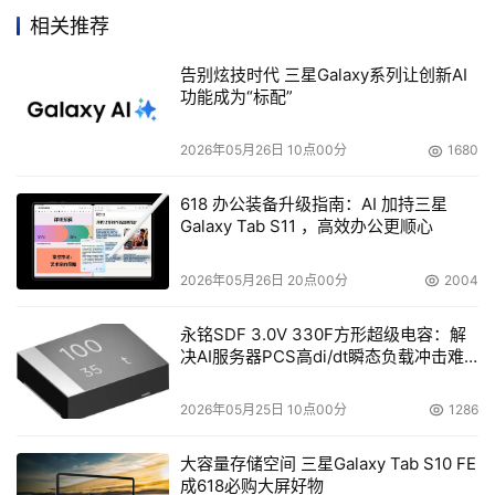
端。它等效于大型网络服务器，只提供对更大的文件池的访
相关推荐
问。
告别炫技时代 三星Galaxy系列让创新AI
功能成为“标配”
当企业选择NAS作为高容量块存储的主要方式，就会遇
到麻烦。通常，这些企业对于已有的NAS很满意，并不断增
2026年05月26日 10点00分
1680
加新的连接。这一策略表面上看是合乎逻辑的，但在实践中
不会达到企业的预期效果。
618 办公装备升级指南：AI 加持三星
Galaxy Tab S11 ，高效办公更顺心
问题就出在虽然NAS具有一定的可扩展性，但是它的可
2026年05月26日 20点00分
2004
扩展性不是线性的。在某一临界点曲线变为水平后，NAS就
无力应付此时的负载。根据组织大小和网络拓扑结构的不
永铭SDF 3.0V 330F方形超级电容：解
决AI服务器PCS高di/dt瞬态负载冲击难
同，让各个NAS服务器为不同工作组服务违反了它应用于简
题
单场合的本性。此时管理组织的存储需求，会需要更多资源
2026年05月25日 10点00分
1286
而不是更少。
大容量存储空间 三星Galaxy Tab S10 FE
在小型企业中，NAS能够同时满足两个功能：就象在小
成618必购大屏好物