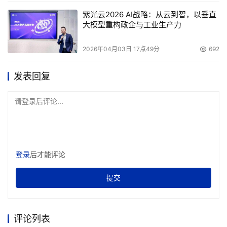
这一技术还能让您保护已有投资，不用象NAS更新时必
紫光云2026 AI战略：从云到智，以垂直
须丢弃旧的NAS。您可以根据需要增加或替换存储单元，很
大模型重构政企与工业生产力
便捷的就把它们融入您的SAN策略中。
2026年04月03日 17点49分
692
SAN的不足之处在于，跨平台的性能没有NAS好。而且
发表回复
对于那些习惯使用NAS的用户来说，SAN价格过高。此外，
搭建SAN比在服务器后端安装NAS要复杂的多。有些SAN
请登录后评论...
用户从没有充分发挥SAN的作用，只是把它作为基本的备份
和存储设备。这些浪费SAN强大功能的用户应该明白，点了
8道大菜之后只尝了尝开胃菜就回家是不明智的。
登录
后才能评论
“大厨”还是“招待”，这不是问题
提交
看了上面的分析后，许多组织面临的问题是继续使用
NAS，还是重新洗牌引入SAN。答案是NAS与SAN双方互
评论列表
补，混合使用。