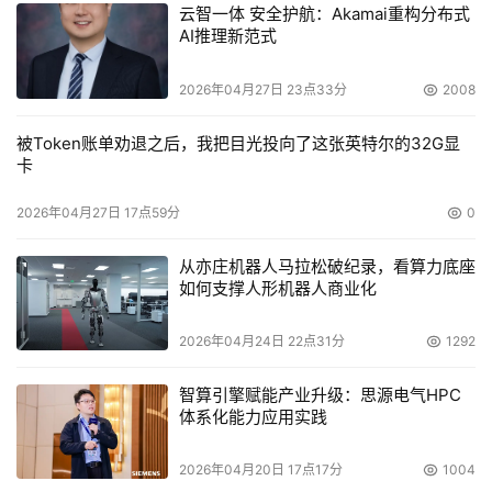
云智一体 安全护航：Akamai重构分布式
AI推理新范式
SAN还能使存储更为高效。在通常的网络中，可能一个
服务器可用空间已用完，而另一服务器却还有几个GB的可
2026年04月27日 23点33分
2008
用空间。SAN把所有存储空间有效的汇聚在一起，每一服务
器都享有访问组织内部所有存储空间的同等权利。它还提供
被Token账单劝退之后，我把目光投向了这张英特尔的32G显
卡
集中式管理存储空间的能力。这一方法能降低文件冗余度，
因为某一文件只会存储在企业整个存储空间的一个地方，而
2026年04月27日 17点59分
0
不是各个服务器上。
从亦庄机器人马拉松破纪录，看算力底座
如何支撑人形机器人商业化
SAN的另一优势在于它让存储过程变成一黑箱操作。它
屏蔽系统的硬件，能让您同时采用不同厂商的存储设备，免
2026年04月24日 22点31分
1292
除只能选择一家厂商的存储设备的尴尬。SAN在经济性方面
的竞争力也很明显，当有新需求时，您可以选择最好的产品
智算引擎赋能产业升级：思源电气HPC
（和最好的交易）。这才是真正的存储虚拟化。这使得企业
体系化能力应用实践
能经常分析其IT存储组合，最优化它们的存储投资。
2026年04月20日 17点17分
1004