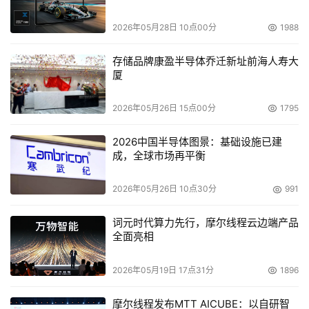
餐馆一个人能兼任烹饪上菜两职。但随着企业规模增长、结
2026年05月28日 10点00分
1988
构日益复杂，需求发生变化，就要把任务进行明确分工。
存储品牌康盈半导体乔迁新址前海人寿大
SAN：技艺高超的厨师
厦
NAS更多是一种面向设备的策略，而SAN是一种真正提
2026年05月26日 15点00分
1795
供存储服务的架构或方法。SAN集成多种存储设备及存储空
2026中国半导体图景：基础设施已建
间，它们比典型的NAS设备等级要高。SAN通过光纤连接到
成，全球市场再平衡
服务器传输数据块，而不是直接向客户端传输文件。当收到
请求时，服务器就连接SAN，然后读取相应的数据块。
2026年05月26日 10点30分
991
SAN的设计目的就是通过数据集中化管理而不是按工作
词元时代算力先行，摩尔线程云边端产品
全面亮相
组分割，提高数据吞吐量，改进文件共享能力。在大型组织
里，这种方式还能提高速度，简化关键备份工作。简而言
2026年05月19日 17点31分
1896
之，SAN是实现高效的信息生命周期管理战略的关键。
摩尔线程发布MTT AICUBE：以自研智