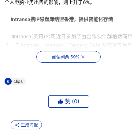
个人电脑业务出售的影响，则上升了6%。
Intransa携IP磁盘库结盟香港，提供智能化存储 
    IIntransa(英讯)公司近日参加了由合作伙伴群柏数码牵
头，与Adaptec、Atempo、Tangerg Data 及TDK等另外
四家著名存储厂商结盟的庆祝大会，共同为香港企业界提供
阅读剩余 59%
简单、全面和智能化的存储解决方案。与会几方借此良机，
向香港用户充分展示其数据存储产品。
clips
QLogic分拆产品线 
赞 (
0
)
    QLogic日前宣布将旗下的产品线切分成“大型企业类”和
“中小型企业类。SAN Express系列包括了SANbox 
Express 1400交换机、SANblade Express 200主机总线
生成海报
适配器（HBA）、SANsurfer Express软件和SAN Express 