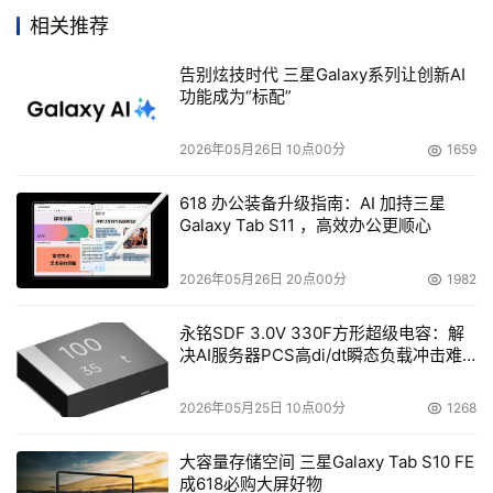
Starter Kits（初级开发者工具包）。基于Turn Key（开钥
相关推荐
匙）概念----即：提供一个解决方案，其中有80%的通用性
和适用性，给用户一种规范的应用模式?D?D设计的SAN 
告别炫技时代 三星Galaxy系列让创新AI
功能成为“标配”
Express Starter Kit是与1台交换机、2个HBA、存储管理软
件及一些外围设备捆绑出售的，整套方案的建议零售价约为
2026年05月26日 10点00分
1659
3,295美元。此外，该公司发布的大型企业类存储产品，都
将冠以SAN Pro的商标出售。
618 办公装备升级指南：AI 加持三星
Galaxy Tab S11 ，高效办公更顺心
惠普股票因公司裁员出现大幅下挫
2026年05月26日 20点00分
1982
    受惠普昨日公布的内部重大改组计划的影响，该公司今
永铭SDF 3.0V 330F方形超级电容：解
日的股票市值下跌了40美分，收盘时每股售价已接近24.52
决AI服务器PCS高di/dt瞬态负载冲击难
题
美元。作为改组计划的一部分，惠普将一次性裁减掉1.45万
个职位，并安排部分员工提前退休，以期达到每年节省19亿
2026年05月25日 10点00分
1268
美元开支的目的。
大容量存储空间 三星Galaxy Tab S10 FE
成618必购大屏好物