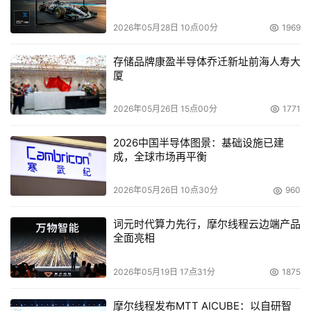
Forrester预测欧洲IT行业将面临“技工荒”困扰
2026年05月28日 10点00分
1969
    Forrester Research近期公布的一份调查报告显示，随着
存储品牌康盈半导体乔迁新址前海人寿大
欧洲各国就读IT相关专业的学生的数量逐年下降，以及人口
厦
老龄化现象的不断恶化，该公司预测“IT技工紧缺”的窘况将
在2006年逐渐浮现出来。报告中建议欧洲公司应提前做好
2026年05月26日 15点00分
1771
准备，借助于外包、开展以服务为导向的培训、提前招募新
员工等手段来缓解界时可能面临的压力。  
2026中国半导体图景：基础设施已建
成，全球市场再平衡
    OnStor战胜NetApp，获航空测绘公司“垂青”
2026年05月26日 10点30分
960
    North West Geomatics日前向OnStor公司购进了两台
词元时代算力先行，摩尔线程云边端产品
Bobcat NAS网关设备，以替代现有的数十台Microsoft 
全面亮相
Windows服务器。据OnStor公司透露，North West之所以
2026年05月19日 17点31分
1875
没有选择NetApp的网关产品，是因为Bobcat的性价比更吸
引人一些。
摩尔线程发布MTT AICUBE：以自研智