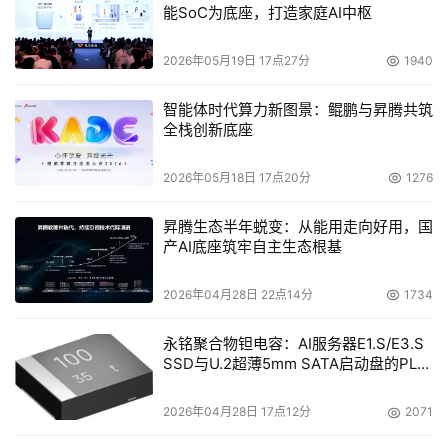
能SoC为底座，打造家庭AI中枢
Silverback大力引进IP加密特性
2026年05月19日 17点27分
1940
  Silverback日前宣布其推出的双端口存储网络访问处理器
智能体时代算力新图景：鲲鹏与昇腾共筑
添加了基于Internet协议安全（Internet Protocol 
全栈创新底座
security，简称IPSec）的加密功能，在传输数据的过程中
同时进行加密，并且不影响数据的传输速率。 
2026年05月18日 17点20分
1276
昇腾生态半年蜕变：从能用走向好用，国
产AI底座筑牢自主生态根基
本文来源于DOIT传媒，文章内容仅供参考，不构成投资建议。
2026年04月28日 22点14分
1734
永铭聚合物钽电容：AI服务器E1.S/E3.S
SSD与U.2超薄5mm SATA启动盘的PLP
电容选型分析
2026年04月28日 17点12分
2071