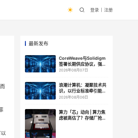
登录
注册
最新发布
CoreWeave与Solidigm
签署长期供应协议，强化
一体化人工智能云平台
2026年08月07日
浪潮计算机：凝聚技术共
从而
识，以行业标准牵引能力
跃升
2026年08月06日
菲
算力「芯」动向 | 算力焦
虑被高估了？存储厂抢了
算力厂的戏，江波龙FMS
现场改写端侧AI规则
可以