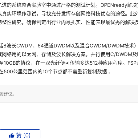
进的系统整合实验室中通过严格的测试计划。OPENready解决
拟真实环境作测试，寻找充分发挥存储网络科技优点的途径。此
完整性研究，确保制定出行业内最扎实、性能表现最优秀的解决
（包括8波长CWDM，64通道DWDM以及混合CWDM/DWDM技术
网络用的以太网、存储及波长解决方案，并行使用C/DWDM及
10GB的协议，在一双光纤便可传输多达512种应用程序。FSP
500公里范围内的10个节点都不需重新复制数据 。
投资建议。
赞 (
0
)