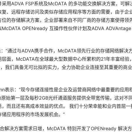
ADVA FSP系统及McDATA 的多功能交换解决方案，可解
恢复、远程存储访问及类似存储应用程序等方面的需要，由于企
方位的存储解决方案，企业部署来自不同厂商的存储方案使得领
A OPENready 互操作性伙伴计划及ADVA ADVAntage
ton表示：“通过与ADVA携手合作，McDATA领先行业的存储网络解决
层面，McDATA在全球最大型数据中心所累积的21年丰富经验
彰，我们具备无可比拟的实力，全力协助企业连接至其重要的商
. McCann表示：“现今存储连接性是企业及运营商网络中最重要的应用
格为原始第一层及每秒2GB光纤通道服务提供全带宽传输，这对不
活，而且还有高成本效益的优点。 我们十分荣幸能和业内首屈一
存储应用程序的市场发展机会。” 
联合解决方案需求日增，McDATA 特别开发了OPENready 解决