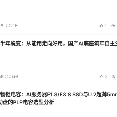
8日 17点20分
0
半年蜕变：从能用走向好用，国产AI底座筑牢自主
8日 22点14分
0
钽电容：AI服务器E1.S/E3.S SSD与U.2超薄5m
启动盘的PLP电容选型分析