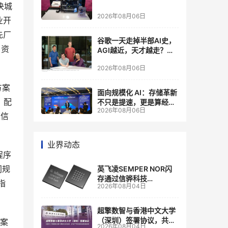
决城
2026年08月06日
业开
先厂
谷歌一天走掉半部AI史，
 资
AGI越近，天才越走？大
厂的组织模式，正在拖住
2026年08月06日
自己的研发节奏
方案
面向规模化 AI：存储革新
，配
不只是提速，更是算经济
2026年08月06日
账
业信
业界动态
程序
同规
英飞凌SEMPER NOR闪
存通过信骅科技
指
2026年08月04日
AST2700 BMC认证，全
面强化其数据中心服务器
管理
超擎数智与香港中文大学
（深圳）签署协议，共建
方案
2026年08月04日