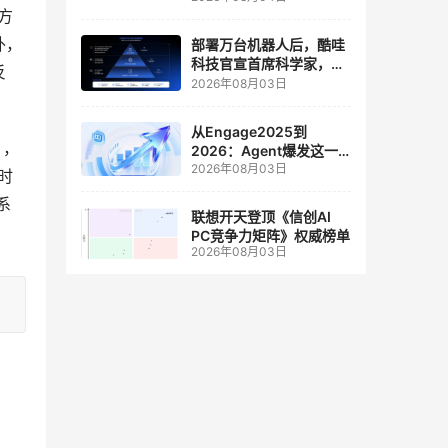
人工智能和边缘计算联合
方
实验室
外，
部署万台机器人后，酷哇
科技官宣首席科学家，要
反
让世界模型交付生产力
2026年08月03日
从Engage2025到
），
2026：Agent爆发这一
2026年08月03日
年，AI CRM 走到哪了
时
系
联想开天登顶《信创AI
PC竞争力矩阵》权威榜单
2026年08月03日