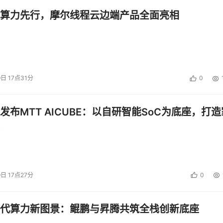
算力先行，摩尔线程云边端产品全面亮相
9日 17点31分
0
发布MTT AICUBE：以自研智能SoC为底座，打造
9日 17点27分
0
代算力新图景：鲲鹏与昇腾共筑全栈创新底座