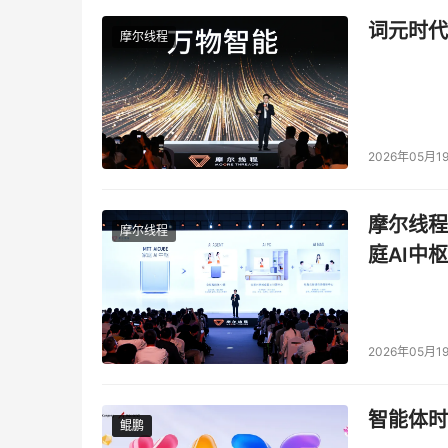
词元时代
摩尔线程
2026年05月1
摩尔线程
摩尔线程
庭AI中枢
2026年05月1
智能体时
鲲鹏
鲲鹏