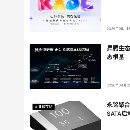
2026年05月1
昇腾生态
昇腾
态根基
2026年04月2
永铭聚合物
企业级存储
企业级存储
企业级存储
企业级存储
SATA