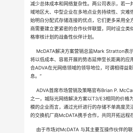
减少总体成本和网络复杂性。两公司表示，若一并采用
域地区大、中型企业在多地点业务持续性、灾难
始明白分配式存储连接的优点，它们更多采用全
商需要建立更紧密的合作伙伴联盟，同时设立类似McDAT
格审核计划的战备性伙伴计划。
    McDATA解决方案营销总监Mark Strat
将以低成本、容易开展的势态延伸至长距离的应用
合ADVA在光网络领域的领导地位，可谓相得益
息。”
    ADVA首席市场营销及策略官布Brian P
之一，城际光网络解决方案以T3/E3相同的价
模的企业而言，通过光纤进行的存储不单高度灵
的交换机厂商McDATA携手合作，共同开拓远程
    由于市场对McDATA 与其主要互操作伙伴的