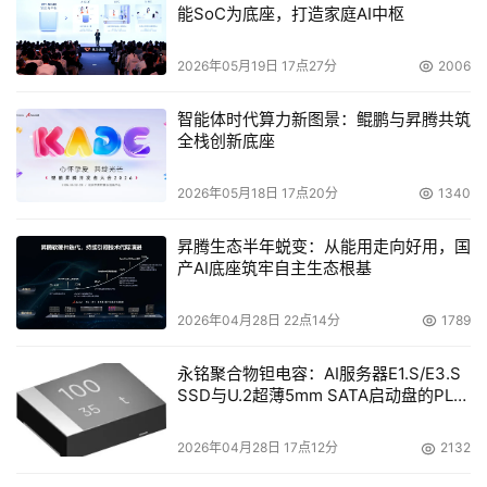
能SoC为底座，打造家庭AI中枢
据了解，“启明星计划”就是希望招募各地针对中小企业客
2026年05月19日 17点27分
2006
户的分销商和系统集成商，其目标是在2005年找到300家
针对中小企业的合作伙伴，进一步加大EMC在全国的分销
智能体时代算力新图景：鲲鹏与昇腾共筑
和服务体系。该计划包含一些极具吸引力的优惠和奖励措
全栈创新底座
施，以吸引在行业内具有经验的IT分销商和系统集成商。
2026年05月18日 17点20分
1340
为了保证“启明星计划”的成功实施，EMC首先对自己的
昇腾生态半年蜕变：从能用走向好用，国
组织架构“动了手术”。据悉，EMC已经针对中小型企业成立
产AI底座筑牢自主生态根基
了一个具有20人规模的队伍，并从2004年开始招募分销
商，目前已形成了一个较为庞大的销售团队。
2026年04月28日 22点14分
1789
永铭聚合物钽电容：AI服务器E1.S/E3.S
雷林认为，通过销售团队内部的合理分工，EMC对市场
SSD与U.2超薄5mm SATA启动盘的PLP
的覆盖将更加深入、更加有针对性。而在销售策略方面，
电容选型分析
EMC也有了一个明确的改变，即从以往产品的销售转变成
2026年04月28日 17点12分
2132
为解决方案的销售。