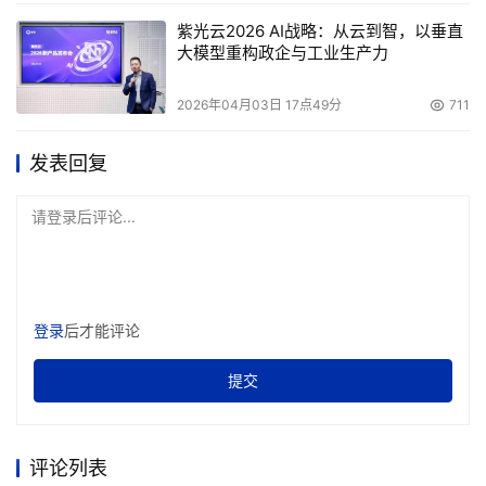
端存储市场上的销售，顶多能为公司树立品牌形象，而增加
紫光云2026 AI战略：从云到智，以垂直
渠道代理商，使中低端产品的销售有所突破，才能使公司业
大模型重构政企与工业生产力
绩更好看，也能更稳健地向前发展。
2026年04月03日 17点49分
711
打破服务器的“枷锁”
发表回复
过去人们往往有一个习惯性的思维，总认为随IBM、HP
请登录后评论...
等厂商的服务器单子所走的存储产品还占据着中高端存储市
场相当大的份额，由于这种依附性的存在，使得独立的存储
渠道并不如想像中的那么强大。
登录
后才能评论
HP资深副总裁暨网络存储方案部总经理Bob Schultz向
本报记者表示，“HP的很多产品，如打印机、PC、服务器
提交
等，都已经有了很成熟的渠道。依托整个HP所拥有的这些
业已成熟的资源，HP存储产品可以很好地完善自己业务部
评论列表
门的渠道建设。”