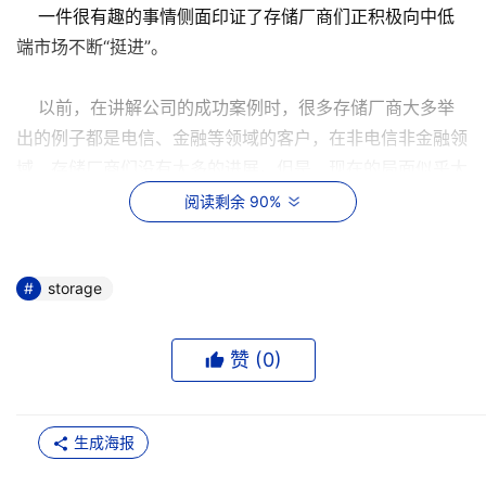
一件很有趣的事情侧面印证了存储厂商们正积极向中低
端市场不断“挺进”。
以前，在讲解公司的成功案例时，很多存储厂商大多举
出的例子都是电信、金融等领域的客户，在非电信非金融领
域，存储厂商们没有太多的进展。但是，现在的局面似乎大
有改观，政府、教育、中小企业等新客户的名单正不断地出
阅读剩余 90%
现在他们的宣传案例中。
为什么有这样的变化？其实，梳理存储厂商在国内所走
storage
道路的“脚印”。可以发现，存储厂商过去几年影响的人群和
行业之所以有限，最“致命”的原因是：
赞 (
0
)
首先，从技术上看，存储对服务器的依赖性比较高；其
次，从产业上看，随IBM、HP等厂商的服务器单子所走的存
生成海报
储产品还占据着中高端存储市场相当大的份额，由于这种依