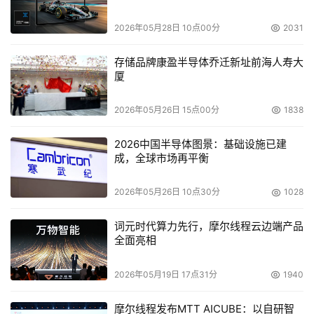
代理商、SI和VAR加入自己的渠道体系，使他们成为公司的
2026年05月28日 10点00分
2031
“亲密”合作伙伴。
存储品牌康盈半导体乔迁新址前海人寿大
EMC中国区副总裁兼商业系统部总经理雷林告诉本报记
厦
者，EMC在中国市场2/3的业务仍然集中在大型客户市场，
要达到真正的领导地位，EMC就一定要拓展中低端市场，
2026年05月26日 15点00分
1838
寻找增长型企业。
2026中国半导体图景：基础设施已建
成，全球市场再平衡
EMC把增长型企业定义为存储采购金额在200万元~800
万元的企业。在这个范围内，EMC已在全国圈定了约800家
2026年05月26日 10点30分
1028
企业。
词元时代算力先行，摩尔线程云边端产品
全面亮相
为此，今年1~3月，EMC在全国10个城市展开“信息存储
整合，助力增长型企业”的巡展，同时在10个城市里广泛招
2026年05月19日 17点31分
1940
聘合作伙伴。同一时间，EMC还公布了其渠道招募计划--
“启明星计划”。
摩尔线程发布MTT AICUBE：以自研智