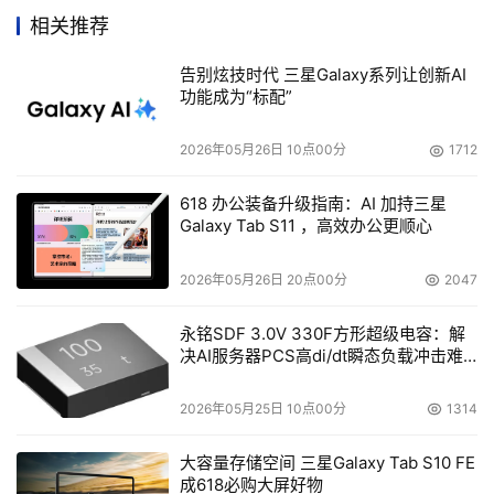
附性的存在，使得单独的存储渠道并不是想像中的那么强壮
相关推荐
有力；最后，从销售模式上看，很多专业性存储厂商一直习
告别炫技时代 三星Galaxy系列让创新AI
惯于直销的模式，对渠道的作用和影响有着很多顾虑。
功能成为“标配”
但是，随着数据信息正越来越成为各行业中的核心资
2026年05月26日 10点00分
1712
源，用户对与存储相关的概念、产品和技术逐渐有所了解，
存储已不再是那么的高不可攀了。
618 办公装备升级指南：AI 加持三星
Galaxy Tab S11 ，高效办公更顺心
另一个不能忽视的因素是，这几年相关存储厂商正不断
2026年05月26日 20点00分
2047
增加，使得“价格战”也终于成了他们的口头禅。现在，“存储
圈”原来的生态平衡终于被打破了。
永铭SDF 3.0V 330F方形超级电容：解
决AI服务器PCS高di/dt瞬态负载冲击难
题
很自然的，这样的变化也促使存储厂商们必须尽快改变
2026年05月25日 10点00分
1314
过去的销售模式，而渠道的建设无疑将会加快这种进程。
大容量存储空间 三星Galaxy Tab S10 FE
因此，存储厂商纷纷改变原来的渠道策略，希望更多的
成618必购大屏好物