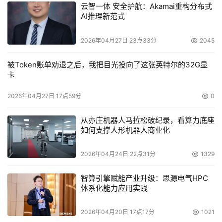
云智一体 安全护航：Akamai重构分布式
AI推理新范式
同样的，日立数据系统公司渠道总监张世民也向本报记
者证实，“HDS现在的渠道比重也越来越大了。”
2026年04月27日 23点33分
2045
目前，HDS在中国市场拥有四大全国性渠道伙伴(联想、
被Token账单劝退之后，我把目光投向了这张英特尔的32G显
卡
神州数码、长虹朝华和华胜天成)以及18家金牌代理商，并
为其业务发展和宣传推广制定了相应的支持政策。
2026年04月27日 17点59分
0
这种被张世民总结为“混合渠道”的模式现在取得了很大的
从亦庄机器人马拉松破纪录，看算力底座
如何支撑人形机器人商业化
成功，去年HDS中国的增长率高达170%。他表示，未来一
段时间，HDS将加强与二、三级代理商的密切配合，并加大
2026年04月24日 22点31分
1329
对渠道合作伙伴的培训和认证，取得认证的代理商将为用户
提供各种系列的产品及本地化的全球解决方案服务。
智算引擎赋能产业升级：思源电气HPC
体系化能力应用实践
其实，很容易理解EMC和HDS渠道策略的转变，总体而
2026年04月20日 17点17分
1021
言，他们是为了寻求一种更加合理的平衡之道。因为单靠高