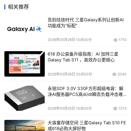
相关推荐
2004年2月，思科－IBM－英特尔"移动办公体验"计划已
告别炫技时代 三星Galaxy系列让创新AI
经成功地帮助太平人寿的高级经理层实现了移动办公。此次
功能成为“标配”
协助建行的管理人员体验移动办公，使我们更有理由相信，
应用基于思科WLAN解决方案的IP电话，采用英特尔迅驰移
2026年05月26日 10点00分
1710
动计算技术平台，以及IBM高质量的笔记本电脑，将为金融
企业的现代化办公插上腾飞的翅膀，去感受移动办公的精彩
618 办公装备升级指南：AI 加持三星
Galaxy Tab S11 ，高效办公更顺心
未来！
2026年05月26日 20点00分
2040
本文来源于DOIT传媒，文章内容仅供参考，不构成投资建议。
永铭SDF 3.0V 330F方形超级电容：解
决AI服务器PCS高di/dt瞬态负载冲击难
题
2026年05月25日 10点00分
1313
大容量存储空间 三星Galaxy Tab S10 FE
成618必购大屏好物