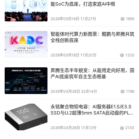
能SoC为底座，打造家庭AI中枢
2026年05月19日 17点27分
1995
智能体时代算力新图景：鲲鹏与昇腾共筑
全栈创新底座
2026年05月18日 17点20分
1335
昇腾生态半年蜕变：从能用走向好用，国
产AI底座筑牢自主生态根基
2026年04月28日 22点14分
1786
永铭聚合物钽电容：AI服务器E1.S/E3.S
SSD与U.2超薄5mm SATA启动盘的PLP
电容选型分析
2026年04月28日 17点12分
2130