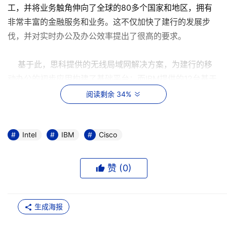
工，并将业务触角伸向了全球的80多个国家和地区，拥有
非常丰富的金融服务和业务。这不仅加快了建行的发展步
伐，并对实时办公及办公效率提出了很高的要求。
基于此，思科提供的无线局域网解决方案，为建行的移
动办公的初步应用构建了基础平台；而IBM提供的12台基于
英特尔(r)迅驰(tm)移动计算技术的IBM X31笔记本电脑为终
阅读剩余 34%
端设备，其轻薄外型设计和卓越的电池性能，使得移动办公
成为一种轻松的享受；基于英特尔(r)迅驰(tm)移动计算技术
则同时拥有杰出的移动通信支持和超长的电池供电时间，提
Intel
IBM
Cisco
供了强大的处理能力，全新的专为笔记本电脑而设计的体系
结构，集成了经无线局域网兼容性和互操作性广泛验证的英
赞 (
0
)
特尔(r)PRO/无线局域网卡,为移动办公提供了强大的移动性
支持。因此，该解决方案基本满足了建行的管理人员从语音
到数据的多种业务需求，并为金融企业的移动办公树立一个
生成海报
参考的样板。