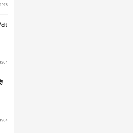
1978
dt
1264
物
1964