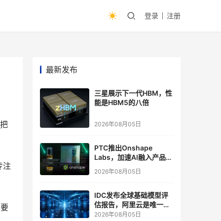
登录
注册
最新发布
三星展示下一代HBM，性
能是HBM5的八倍
要把
2026年08月05日
PTC推出Onshape
Labs，加速AI融入产品开
专注
发流程
2026年08月05日
IDC发布全球基础模型评
估报告，阿里云是唯一入
需要
选“领导者”象限的中国厂
2026年08月05日