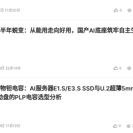
8日 17点20分
0
半年蜕变：从能用走向好用，国产AI底座筑牢自主
8日 22点14分
0
钽电容：AI服务器E1.S/E3.S SSD与U.2超薄5m
启动盘的PLP电容选型分析
8日 17点12分
0