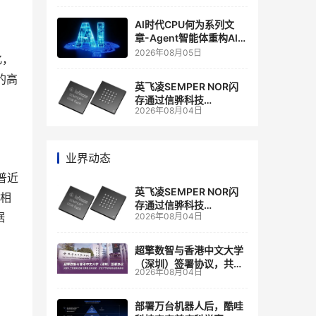
商
AI时代CPU何为系列文
章-Agent智能体重构AI
Infra基础设施
2026年08月05日
化，
的高
英飞凌SEMPER NOR闪
存通过信骅科技
2026年08月04日
AST2700 BMC认证，全
面强化其数据中心服务器
管理
业界动态
普近
英飞凌SEMPER NOR闪
期相
存通过信骅科技
据
2026年08月04日
AST2700 BMC认证，全
面强化其数据中心服务器
管理
超擎数智与香港中文大学
（深圳）签署协议，共建
2026年08月04日
人工智能和边缘计算联合
实验室
部署万台机器人后，酷哇