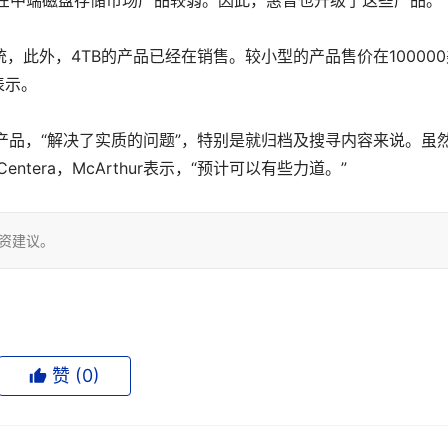
在中端磁盘存储市场产品较弱。因此，惠普也升级了这些产品。
统，此外，4TB的产品已经在销售。较小型的产品售价在100000
表示。
的RISS产品，“解决了实质的问题”，特别是就归档及搜寻内容来说。虽
ntera，McArthur表示，“预计可以有些力道。”
投资建议。
赞 (
0
)