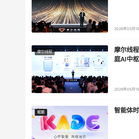
2026年05月1
摩尔线程
摩尔线程
庭AI中枢
2026年05月1
智能体时
鲲鹏
鲲鹏