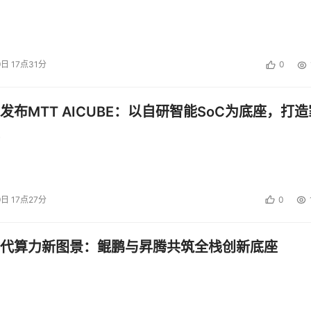
9日 17点31分
0
发布MTT AICUBE：以自研智能SoC为底座，打造
9日 17点27分
0
代算力新图景：鲲鹏与昇腾共筑全栈创新底座