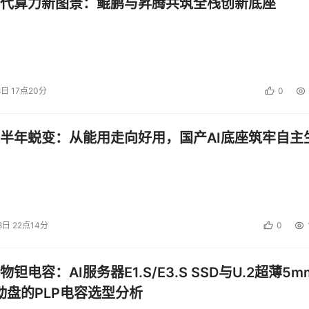
代算力新图景：鲲鹏与昇腾共筑全栈创新底座
8日 17点20分
0
半年蜕变：从能用走向好用，国产AI底座筑牢自主
8日 22点14分
0
钽电容：AI服务器E1.S/E3.S SSD与U.2超薄5m
启动盘的PLP电容选型分析