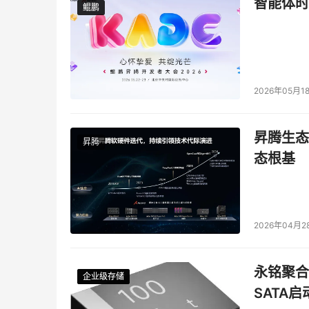
智能体时
鲲鹏
鲲鹏
2026年05月1
昇腾生态
昇腾
态根基
2026年04月2
永铭聚合物
企业级存储
企业级存储
企业级存储
企业级存储
SATA