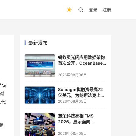
登录
注册
最新发布
蚂蚁灵光闪应用数据架构
首次公开，OceanBase
披露关键实践
2026年08月06日
，
是调
Solidigm拟融资最高72
对
亿美元，为纳斯达克上市
做准备
二代
2026年08月05日
慧荣科技亮相 FMS
2026，展示面向
继
Agentic AI 应用的新一代
存储方案
2026年08月05日