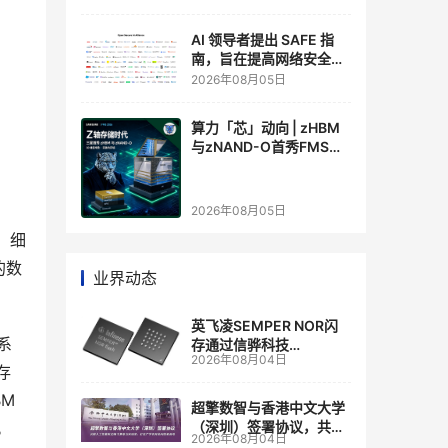
AI 领导者提出 SAFE 指
南，旨在提高网络安全透
明度
2026年08月05日
算力「芯」动向 | zHBM
与zNAND-O首秀FMS
2026 ：三星把HBM叠上
GPU头顶，内存战争换了
个维度，z轴算盘的魅力
2026年08月05日
在哪？
，细
的数
业界动态
英飞凌SEMPER NOR闪
系
存通过信骅科技
2026年08月04日
AST2700 BMC认证，全
存
面强化其数据中心服务器
BM
管理
超擎数智与香港中文大学
。
（深圳）签署协议，共建
2026年08月04日
人工智能和边缘计算联合