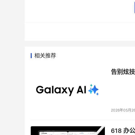
“打通经脉”。EMC的硬件价格现在更为实在，
创造。作为其ILM战略的一部分，EMC亦成功地
    一切猜测和怀疑本周自见分晓。现在来说
Conigliaro 在其研究纪要中写道“这可能会是我
Awu）    
相关推荐
本文来源于DOIT传媒，文章内容仅供参考，不构成
告别炫技
2026年05月2
618 办