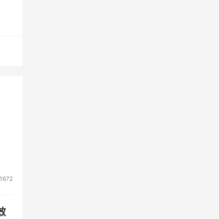
件来
的
1672
效