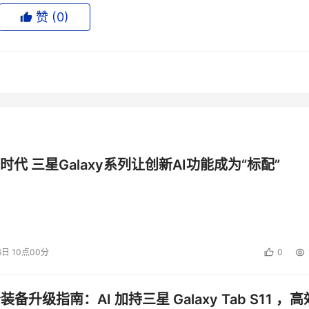
其营收对高端产品依赖较小，更多的营收是靠中端硬件、NAS和软
赞 (
0
)
推出分级化存储的概念。
，日立给其周二即将举办的新闻发布会蒙上层层神秘面纱。高盛公司
们见过HDS最盛大的一次媒体营销活动”。（文 存储在线 / IVAN & 
投资建议。
时代 三星Galaxy系列让创新AI功能成为“标配”
6日 10点00分
0
公装备升级指南：AI 加持三星 Galaxy Tab S11 ，高