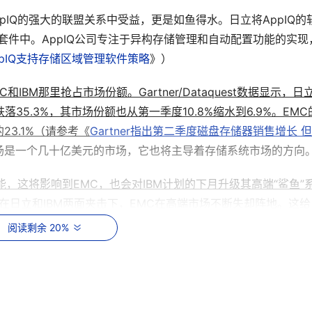
ppIQ的强大的联盟关系中受益，更是如鱼得水。日立将AppIQ的
理）套件中。AppIQ公司专注于异构存储管理和自动配置功能的实现
ppIQ支持存储区域管理软件策略
》）
和IBM那里抢占市场份额。Gartner/Dataquest数据显示，日
35.3%，其市场份额也从第一季度10.8%缩水到6.9%。EMC
23.1%（请参考《
Gartner指出第二季度磁盘存储器销售增长 
场是一个几十亿美元的市场，它也将主导着存储系统市场的方向
高性能，这将影响到EMC，也会对IBM计划的下月升级其高端“鲨鱼”
，在日立和IBM两面夹击下，EMC在高端市场不断失却阵地。这给
：Hopkinton为EMC公司总部所在城市），大幅亏损，市场份额
阅读剩余 20%
参考《
IBM日立挟强势联盟 挑战EMC存储阵营
》）。
（指Lighting系列）不会击倒EMC两次。高盛公司的Laura 
侧岂容他人酣眠，不会让日立像2000年那样轻易地为其Lighting产