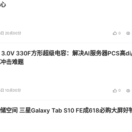
心
6日 20点00分
0
 3.0V 330F方形超级电容：解决AI服务器PCS高di/
冲击难题
5日 10点00分
0
空间 三星Galaxy Tab S10 FE成618必购大屏好