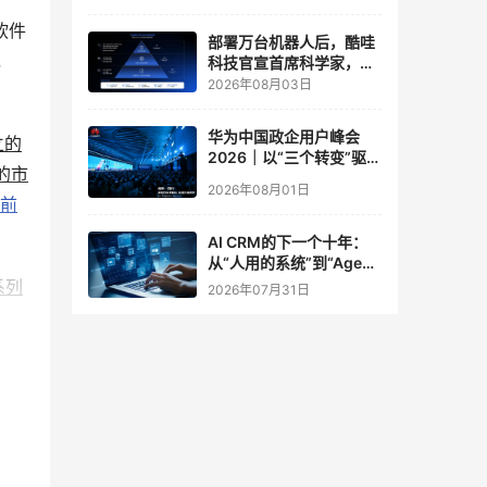
实验室
软件
部署万台机器人后，酷哇
，
科技官宣首席科学家，要
让世界模型交付生产力
2026年08月03日
华为中国政企用户峰会
立的
2026｜以“三个转变”驱动
的市
服务体系全面升级
2026年08月01日
但前
。
AI CRM的下一个十年：
从“人用的系统”到“Agent
调用的底座”
系列
2026年07月31日
大幅
品