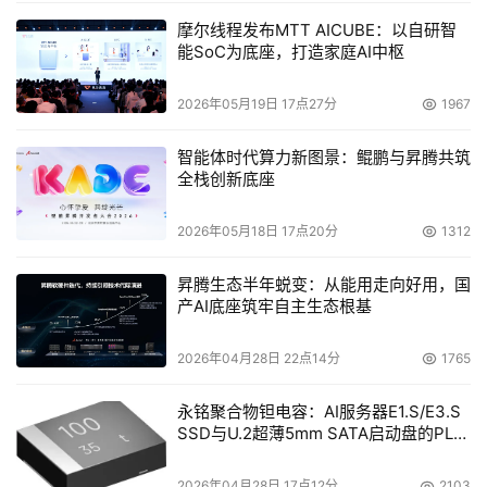
摩尔线程发布MTT AICUBE：以自研智
能SoC为底座，打造家庭AI中枢
2026年05月19日 17点27分
1967
智能体时代算力新图景：鲲鹏与昇腾共筑
全栈创新底座
2026年05月18日 17点20分
1312
昇腾生态半年蜕变：从能用走向好用，国
产AI底座筑牢自主生态根基
2026年04月28日 22点14分
1765
永铭聚合物钽电容：AI服务器E1.S/E3.S
SSD与U.2超薄5mm SATA启动盘的PLP
电容选型分析
2026年04月28日 17点12分
2103