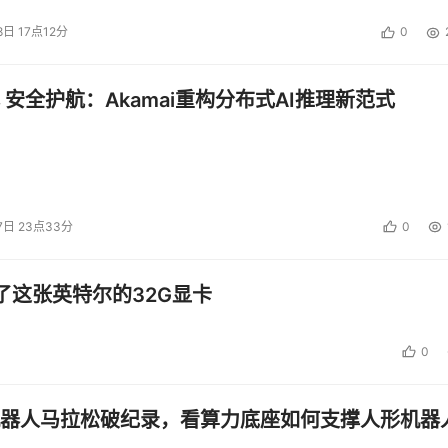
8日 17点12分
0
 安全护航：Akamai重构分布式AI推理新范式
7日 23点33分
0
了这张英特尔的32G显卡
0
器人马拉松破纪录，看算力底座如何支撑人形机器