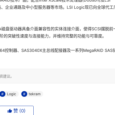
RAID技术产品，配合Intel XScale技术处理器(Dobson)及LSI
厂商、企业通路及中小型服务器等市场。LSI Logic现已向全球代工
ATA磁盘驱动器具备介面兼容性的实体连接介面，使得SCSI摆脱前
高阶的突破性速度与连接能力，并维持完整的功能与可靠度。
1064控制器、SAS3040X主总线配接器及一系列MegaRAID SAS
投资建议。
Logic
tekram
赞 (
0
)