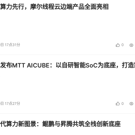
算力先行，摩尔线程云边端产品全面亮相
9日 17点31分
0
发布MTT AICUBE：以自研智能SoC为底座，打造
9日 17点27分
0
代算力新图景：鲲鹏与昇腾共筑全栈创新底座