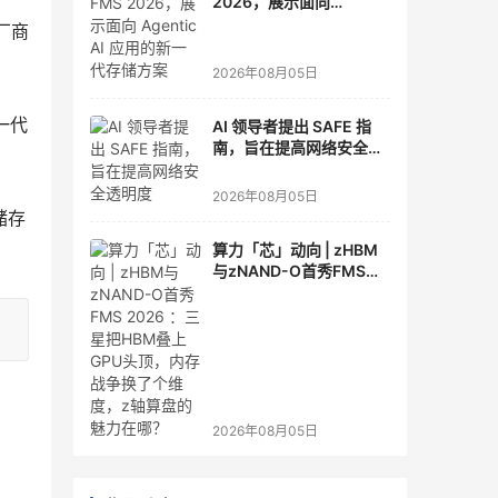
2026，展示面向
Agentic AI 应用的新一代
厂商
存储方案
2026年08月05日
一代
AI 领导者提出 SAFE 指
南，旨在提高网络安全透
明度
2026年08月05日
储存
算力「芯」动向 | zHBM
与zNAND-O首秀FMS
2026 ：三星把HBM叠上
GPU头顶，内存战争换了
个维度，z轴算盘的魅力
在哪？
2026年08月05日