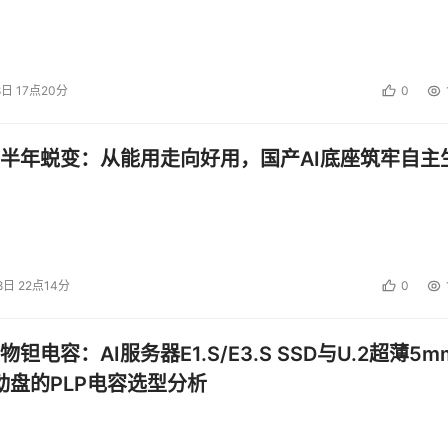
8日 17点20分
0
半年蜕变：从能用走向好用，国产AI底座筑牢自主
8日 22点14分
0
钽电容：AI服务器E1.S/E3.S SSD与U.2超薄5m
启动盘的PLP电容选型分析