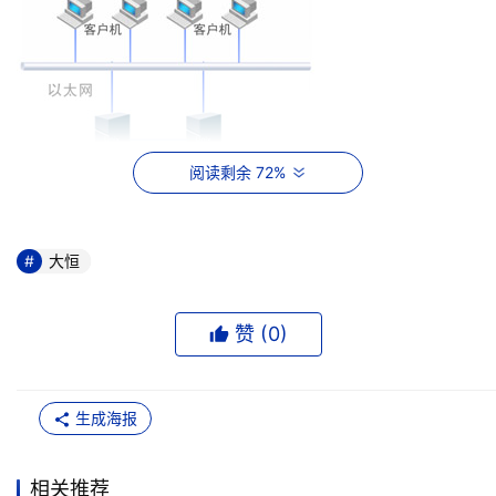
阅读剩余 72%
大恒
赞 (
0
)
    方案说明
生成海报
大恒存储??Unix高可用存储解决方案采用两台以上富士通
Unix小型机做为服务平台，服务器使用Solaris操作系统并
相关推荐