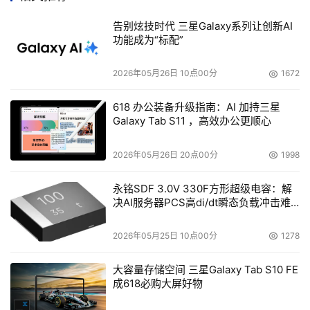
加载富士通公司PRIMECLUSTER HA软件来提供Cluster 
告别炫技时代 三星Galaxy系列让创新AI
HA服务。服务器和服务器之间通过直连心跳线传输控制信
功能成为“标配”
号，确保Cluster服务正常工作和切换。
2026年05月26日 10点00分
1672
服务器通过千兆网络交换机与客户端之间组建IP网络，满
足Internet/Intranet对于服务器的访问需求以及计费系统、
618 办公装备升级指南：AI 加持三星
数据库服务等系统服务。每台Unix服务器都采用两条链路与
Galaxy Tab S11 ，高效办公更顺心
交换机连接，实现网络负载均衡和备份容错，确保数据传输
2026年05月26日 20点00分
1998
的高可用性。
永铭SDF 3.0V 330F方形超级电容：解
在数据存储方面，我们采用日立数据公司的HDS 9570V
决AI服务器PCS高di/dt瞬态负载冲击难
高性能存储阵列作为核心存储设备，通过连接Brocade核心
题
交换机、Unix服务器和ADIC智能磁带库等组件构架了一个
2026年05月25日 10点00分
1278
基于光纤通道技术的存储区域网络。在这个存储区域网络中
大容量存储空间 三星Galaxy Tab S10 FE
的所有设备都采用两条光纤链路与核心交换设备??Brocade
成618必购大屏好物
光纤交换机连接，确保数据存储的链路高可用。