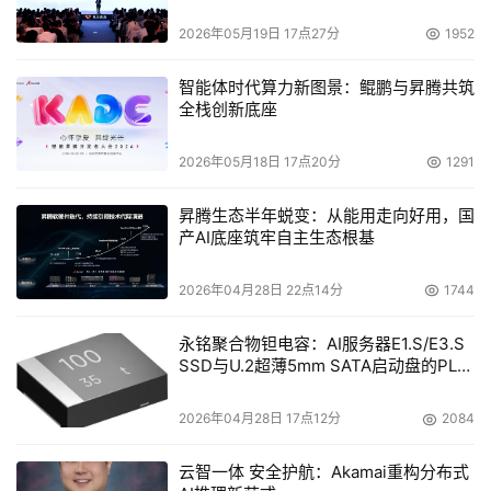
断。
2026年05月19日 17点27分
1952
? 高性能
智能体时代算力新图景：鲲鹏与昇腾共筑
全栈创新底座
方案中的存储网络采用光纤通道技术，服务器、光纤通道
交换机和存储阵列以2Gbit/s的速度进行数据交换，
2026年05月18日 17点20分
1291
Brocade公司特有的光纤交换功能使数据传输更加迅速和准
昇腾生态半年蜕变：从能用走向好用，国
确，有效增进传输性能。
产AI底座筑牢自主生态根基
核心存储设备HDS 9750V采用Hi-PRE体系结构，通过定
2026年04月28日 22点14分
1744
制的高性能逻辑芯片集协同工作完成RAID运算和I/O操作，
有效提高阵列数据处理能力。在磁盘阵列的内部，9570V每
永铭聚合物钽电容：AI服务器E1.S/E3.S
SSD与U.2超薄5mm SATA启动盘的PLP
个光纤环路上都有独立的专用处理器和DRR电路，并通过两
电容选型分析
个200MB/s的环路结构与控制器相连，内部提供高达
2026年04月28日 17点12分
2084
800MB/s带宽。特殊的设计思路决定了存储设备的高性
能。
云智一体 安全护航：Akamai重构分布式