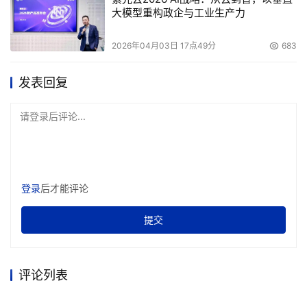
大恒存储??Unix高可用存储方案结合合作厂商的产品优势
大模型重构政企与工业生产力
和大恒存储自身的技术特点，具有广泛的行业应用适用性。
2026年04月03日 17点49分
683
采用光纤通道技术组成的HA高可用性系统不仅可以完成数
据处理的高可用性和高可靠性，而且还可以提供海量数据存
发表回复
储能力。
请登录后评论...
本方案适用于对数据连续运作能力和数据处理高可用性有
较高要求的金融证券、教育军事、政府部门等行业。也可以
应用石油勘探、计费系统、数据库服务等行业。特别适合于
采用Oracle做数据库应用的高可用、大容量的应用环境。
登录
后才能评论
提交
本文来源于DOIT传媒，文章内容仅供参考，不构成投资建议。
评论列表