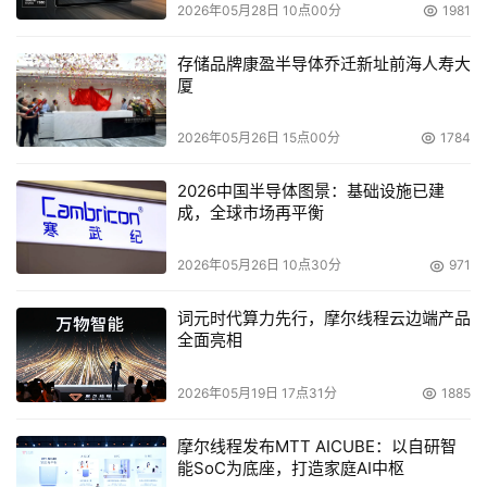
2026年05月28日 10点00分
1981
    方案特点
存储品牌康盈半导体乔迁新址前海人寿大
? 高可用性
厦
在软件方面， PRIMECLUSTER软件 能够精确和迅速的
2026年05月26日 15点00分
1784
探测到不正常的环境，即使有不可预期的失效发生，它也能
高速的将操作转移到备份服务器上。高有效性的维持使服务
2026中国半导体图景：基础设施已建
成，全球市场再平衡
中断和访问失效的可能性都降到了最低。如果储存着重要数
据的磁盘设备或者其他资源失效， PRIMECLUSTER能够在
2026年05月26日 10点30分
971
不影响正常运行的情况下进行替换。
词元时代算力先行，摩尔线程云边端产品
在硬件方面，HDS 9570V 、Brocade光纤交换机、
全面亮相
ADIC i2000智能磁带库都采用模块化设计，关键部件可以
在带电运行状态下进行更换，不会为用户不可中断的数据服
2026年05月19日 17点31分
1885
务造成人为事故。双链路连接方式、双控制器设计，出于对
摩尔线程发布MTT AICUBE：以自研智
数据安全的考虑，在方案中所有产品的关键部位，我们都采
能SoC为底座，打造家庭AI中枢
用两组物理连接方式来确保不会因为单点故障而造成数据中