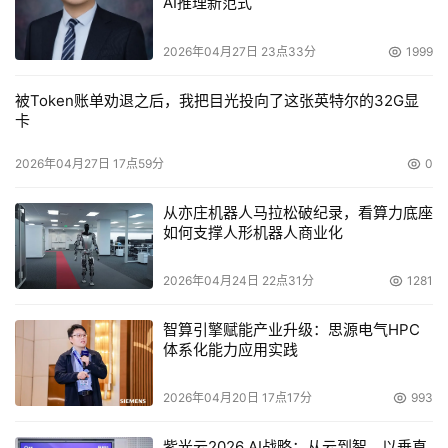
AI推理新范式
而ADIC i2000智能磁带库具有智能核心，它能自动完成
数据备份工作，有效节约服务器处理数据备份工作时的CPU
2026年04月27日 23点33分
1999
开销。通过光纤通道技术与光纤交换机直连， 采用LAN-
被Token账单劝退之后，我把目光投向了这张英特尔的32G显
Free备份方式，可以降低IP网络上因为数据备份而产生的数
卡
据流量，增进网络和服务器性能。
2026年04月27日 17点59分
0
? 大存储容量
从亦庄机器人马拉松破纪录，看算力底座
海量存储使本方案的另一个特点。HDS9750V能提供最
如何支撑人形机器人商业化
大32TB的数据存储容量，通过有效的扩展和升级，它的存
2026年04月24日 22点31分
1281
储容量和性能还可以进一步扩充。而ADIC i2000能提供
2300盘数据磁带的备份能力，存储容量高达670TB。这两
智算引擎赋能产业升级：思源电气HPC
个设备的选择可以有效解决用户对于数据存储的大容量需
体系化能力应用实践
求。
2026年04月20日 17点17分
993
    适用行业
紫光云2026 AI战略：从云到智，以垂直