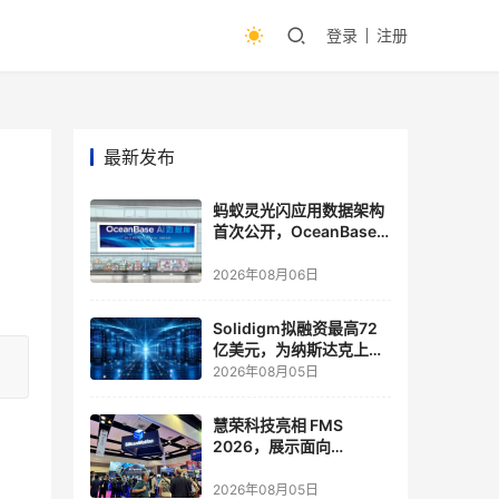
登录
注册
最新发布
蚂蚁灵光闪应用数据架构
首次公开，OceanBase
披露关键实践
2026年08月06日
Solidigm拟融资最高72
亿美元，为纳斯达克上市
做准备
2026年08月05日
慧荣科技亮相 FMS
2026，展示面向
Agentic AI 应用的新一代
存储方案
2026年08月05日