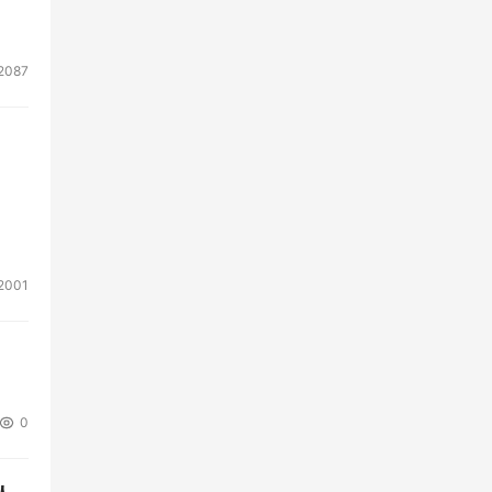
2087
2001
0