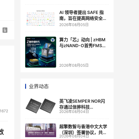
AI 领导者提出 SAFE 指
南，旨在提高网络安全透
明度
2026年08月05日
算力「芯」动向 | zHBM
与zNAND-O首秀FMS
2026 ：三星把HBM叠上
GPU头顶，内存战争换了
个维度，z轴算盘的魅力
2026年08月05日
在哪？
业界动态
英飞凌SEMPER NOR闪
存通过信骅科技
1672
2026年08月04日
AST2700 BMC认证，全
面强化其数据中心服务器
管理
超擎数智与香港中文大学
效
（深圳）签署协议，共建
2026年08月04日
人工智能和边缘计算联合