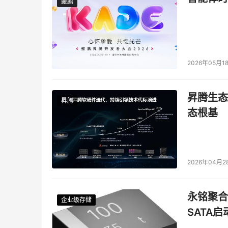
鲲鹏
鲲鹏
2026年05月1
昇腾生态
昇腾
态根基
2026年04月2
永铭聚合物
企业级存储
企业级存储
企业级存储
企业级存储
SATA