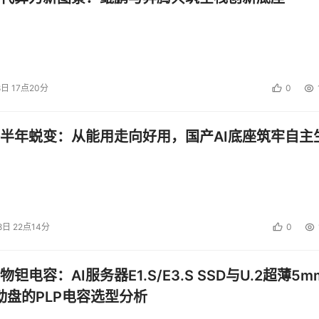
8日 17点20分
0
半年蜕变：从能用走向好用，国产AI底座筑牢自主
8日 22点14分
0
钽电容：AI服务器E1.S/E3.S SSD与U.2超薄5m
启动盘的PLP电容选型分析