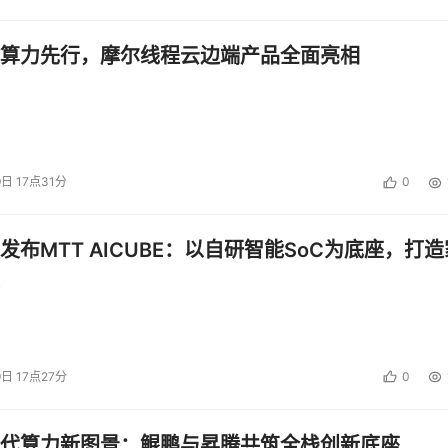
算力先行，摩尔线程云边端产品全面亮相
9日 17点31分
0
发布MTT AICUBE：以自研智能SoC为底座，打造
9日 17点27分
0
代算力新图景：鲲鹏与昇腾共筑全栈创新底座