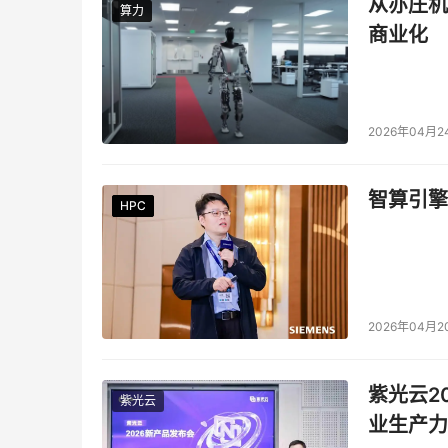
从亦庄机
算力
算力
商业化
2026年04月2
智算引擎
HPC
HPC
HPC
HPC
HPC
HPC
2026年04月2
紫光云2
紫光云
业生产力