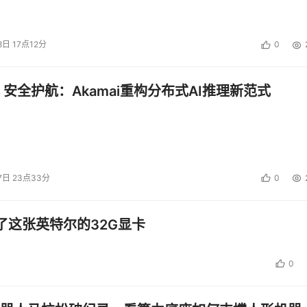
8日 17点12分
0
 安全护航：Akamai重构分布式AI推理新范式
7日 23点33分
0
了这张英特尔的32G显卡
0