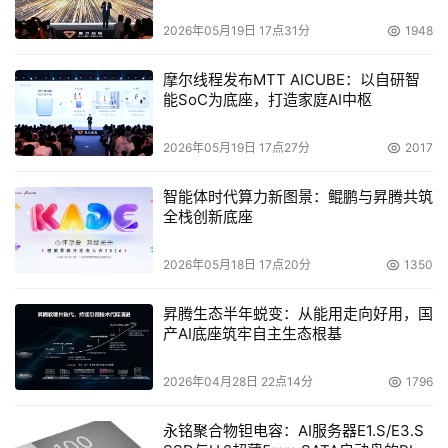
2026年05月19日 17点31分
1948
摩尔线程发布MTT AICUBE：以自研智
能SoC为底座，打造家庭AI中枢
2026年05月19日 17点27分
2017
智能体时代算力新图景：鲲鹏与昇腾共筑
全栈创新底座
2026年05月18日 17点20分
1350
昇腾生态半年蜕变：从能用走向好用，国
产AI底座筑牢自主生态根基
2026年04月28日 22点14分
1796
永铭聚合物钽电容：AI服务器E1.S/E3.S