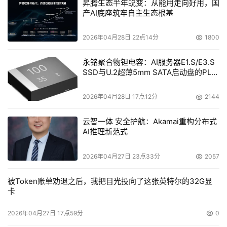
昇腾生态半年蜕变：从能用走向好用，国
产AI底座筑牢自主生态根基
2026年04月28日 22点14分
1800
永铭聚合物钽电容：AI服务器E1.S/E3.S
SSD与U.2超薄5mm SATA启动盘的PLP
电容选型分析
2026年04月28日 17点12分
2144
云智一体 安全护航：Akamai重构分布式
AI推理新范式
2026年04月27日 23点33分
2057
被Token账单劝退之后，我把目光投向了这张英特尔的32G显
卡
2026年04月27日 17点59分
0