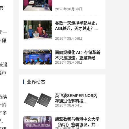
第
2026年08月06日
谷歌一天走掉半部AI史，
AGI越近，天才越走？大
出一
厂的组织模式，正在拖住
2026年08月06日
自己的研发节奏
存储
面向规模化 AI：存储革新
不只是提速，更是算经济
2026年08月06日
账
统设
储市
业界动态
英飞凌SEMPER NOR闪
持续
存通过信骅科技
一阶
2026年08月04日
AST2700 BMC认证，全
面强化其数据中心服务器
了多
管理
超擎数智与香港中文大学
理、
（深圳）签署协议，共建
2026年08月04日