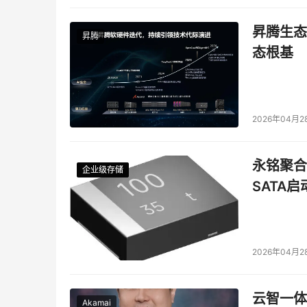
昇腾生态
昇腾
态根基
2026年04月2
永铭聚合物
企业级存储
企业级存储
企业级存储
企业级存储
SATA
2026年04月2
云智一体
Akamai