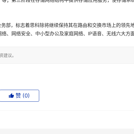
孤岛”等；第三阶段在存储网络结构中提供存储应用服务，使存储系
智能业务部，标志着思科除将继续保持其在路由和交换市场上的领先
络、网络安全、中小型办公及家庭网络、IP语音、无线六大方
投资建议。
赞 (
0
)