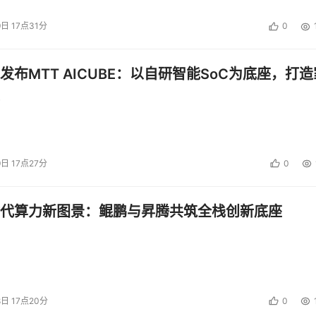
9日 17点31分
0
发布MTT AICUBE：以自研智能SoC为底座，打造
9日 17点27分
0
代算力新图景：鲲鹏与昇腾共筑全栈创新底座
8日 17点20分
0