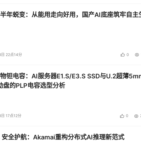
半年蜕变：从能用走向好用，国产AI底座筑牢自主
8日 22点14分
0
钽电容：AI服务器E1.S/E3.S SSD与U.2超薄5m
启动盘的PLP电容选型分析
8日 17点12分
0
 安全护航：Akamai重构分布式AI推理新范式