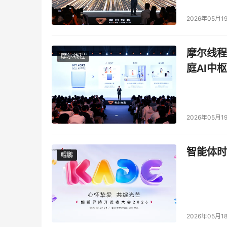
2026年05月1
摩尔线程
摩尔线程
庭AI中枢
2026年05月1
智能体时
鲲鹏
鲲鹏
2026年05月1