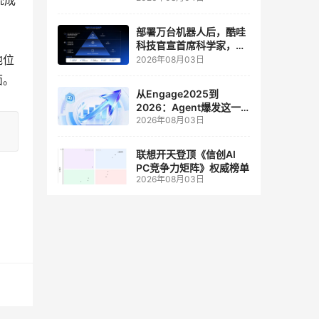
统成
人工智能和边缘计算联合
实验室
部署万台机器人后，酷哇
科技官宣首席科学家，要
地位
让世界模型交付生产力
2026年08月03日
面。
从Engage2025到
2026：Agent爆发这一
2026年08月03日
年，AI CRM 走到哪了
联想开天登顶《信创AI
PC竞争力矩阵》权威榜单
2026年08月03日