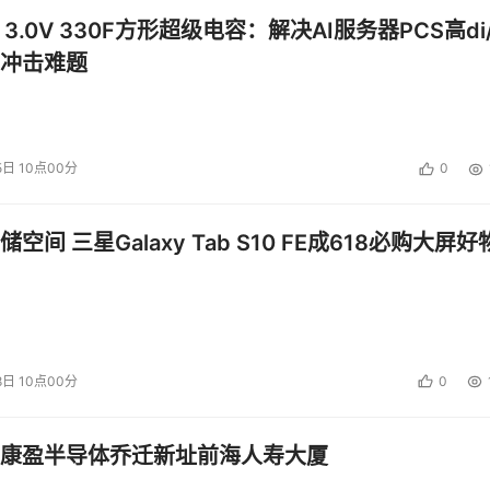
 3.0V 330F方形超级电容：解决AI服务器PCS高di/
冲击难题
5日 10点00分
0
空间 三星Galaxy Tab S10 FE成618必购大屏好
8日 10点00分
0
康盈半导体乔迁新址前海人寿大厦