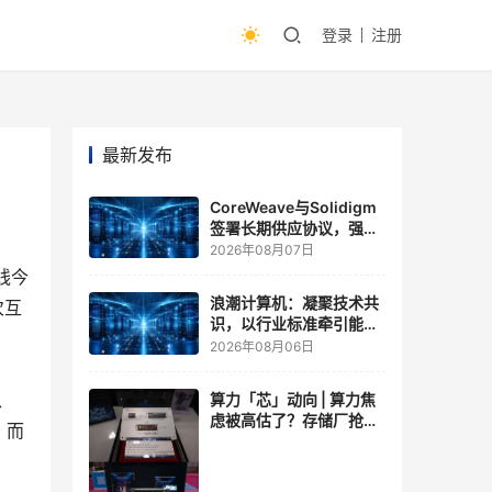
登录
注册
最新发布
CoreWeave与Solidigm
签署长期供应协议，强化
一体化人工智能云平台
2026年08月07日
线今
浪潮计算机：凝聚技术共
次互
识，以行业标准牵引能力
跃升
2026年08月06日
、
算力「芯」动向 | 算力焦
虑被高估了？存储厂抢了
，而
算力厂的戏，江波龙FMS
现场改写端侧AI规则