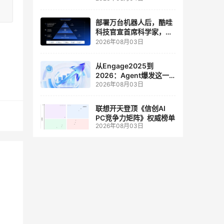
人工智能和边缘计算联合
实验室
部署万台机器人后，酷哇
科技官宣首席科学家，要
让世界模型交付生产力
2026年08月03日
从Engage2025到
2026：Agent爆发这一
2026年08月03日
年，AI CRM 走到哪了
联想开天登顶《信创AI
PC竞争力矩阵》权威榜单
2026年08月03日