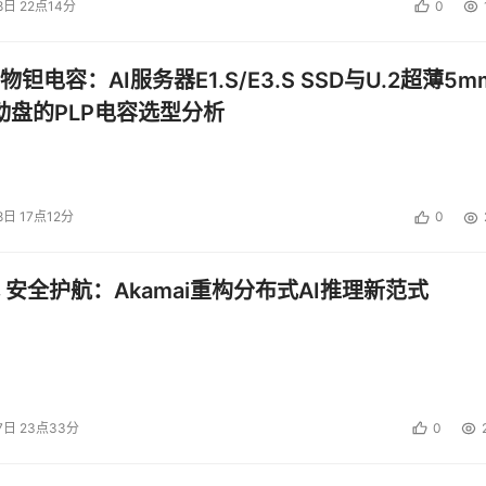
8日 22点14分
0
钽电容：AI服务器E1.S/E3.S SSD与U.2超薄5m
启动盘的PLP电容选型分析
8日 17点12分
0
 安全护航：Akamai重构分布式AI推理新范式
7日 23点33分
0