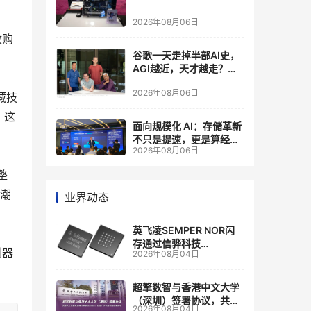
2026年08月06日
收购
谷歌一天走掉半部AI史，
AGI越近，天才越走？大
厂的组织模式，正在拖住
2026年08月06日
自己的研发节奏
藏技
。这
面向规模化 AI：存储革新
不只是提速，更是算经济
2026年08月06日
账
整
一潮
业界动态
英飞凌SEMPER NOR闪
存通过信骅科技
制器
2026年08月04日
AST2700 BMC认证，全
面强化其数据中心服务器
管理
超擎数智与香港中文大学
（深圳）签署协议，共建
2026年08月04日