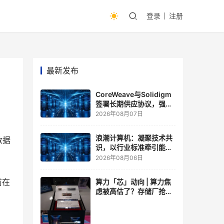
登录
注册
最新发布
CoreWeave与Solidigm
签署长期供应协议，强化
一体化人工智能云平台
2026年08月07日
。
浪潮计算机：凝聚技术共
数据
识，以行业标准牵引能力
跃升
2026年08月06日
前在
算力「芯」动向 | 算力焦
虑被高估了？存储厂抢了
算力厂的戏，江波龙FMS
现场改写端侧AI规则