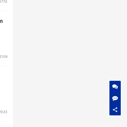
1770
m
2109
2023