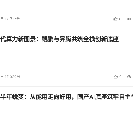
9日 17点27分
0
代算力新图景：鲲鹏与昇腾共筑全栈创新底座
8日 17点20分
0
半年蜕变：从能用走向好用，国产AI底座筑牢自主