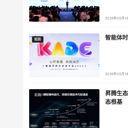
2026年05月1
智能体时
鲲鹏
鲲鹏
2026年05月1
昇腾生态
昇腾
态根基