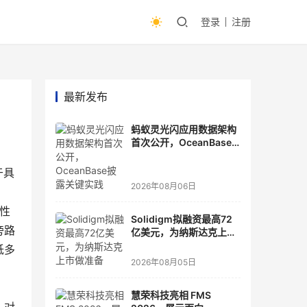
登录
注册
最新发布
蚂蚁灵光闪应用数据架构
首次公开，OceanBase
披露关键实践
于具
2026年08月06日
性
Solidigm拟融资最高72
旁路
亿美元，为纳斯达克上市
做准备
低多
2026年08月05日
慧荣科技亮相 FMS