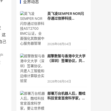
存
业界动态
英飞凌SEMPER NOR闪
存通过信骅科技
AST2700 BMC认证，全
发
面强化其数据中心服务器
管理
，这
自己
2026年08月04日
款产
超擎数智与香港中文大学
（深圳）签署协议，共建
言
人工智能和边缘计算联合
实验室
2026年08月04日
为终
部署万台机器人后，酷哇
4G
科技官宣首席科学家，要
让世界模型交付生产力
存储