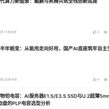
代算力新图景：鲲鹏与昇腾共筑全栈创新底座
8日 17点20分
0
半年蜕变：从能用走向好用，国产AI底座筑牢自主
8日 22点14分
0
钽电容：AI服务器E1.S/E3.S SSD与U.2超薄5m
启动盘的PLP电容选型分析