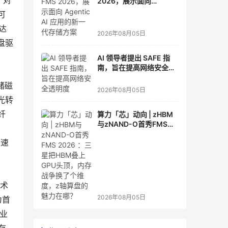
，对
2026，展示面向
Agentic AI 应用的新一代
可
存储方案
达
2026年08月05日
盘驱
AI 领导者提出 SAFE 指
南，旨在提高网络安全透
明度
存储磁
2026年08月05日
光转
纤
算力「芯」动向 | zHBM
与zNAND-O首秀FMS
2026 ：三星把HBM叠上
长速
GPU头顶，内存战争换了
个维度，z轴算盘的魅力
在哪？
技术
2026年08月05日
为首
企业