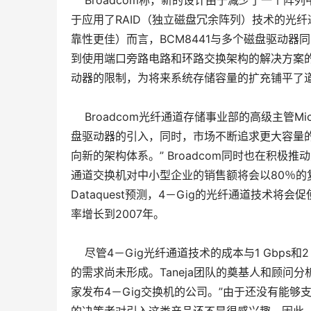
Broadcom称，新的设计由于减少了一个阵列
于应用了RAID（独立磁盘冗余阵列）技术的光
靠性更佳）而言，BCM8441与多个磁盘驱动器
到使用端口旁路电路和环路交换架构的解决方案的两
动器的限制，为将来系统存储容量的扩充铺平了
Broadcom光纤通道存储事业部的高级主管Michael
盘驱动器的引入，同时，市场不断追求更大容量
向新的架构体系。” Broadcom同时也在积极
通道交换机对中小型企业的销售额将会以80％的复利
Dataquest预测，4－Gig的光纤通道技术
率增长到2007年。
尽管4－Gig光纤通道技术的成本与1 Gbps和
的需求尚未形成。Taneja团队的奠基人和顾问分析员
家发布4－Gig交换机的公司。”由于还没有能够