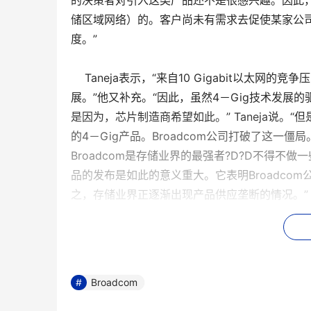
的决策者对引入这类产品还不是很感兴趣。因此，
储区域网络）的。客户尚未有需求去促使某家公司搭
度。”
Taneja表示，“来自10 Gigabit以太网
展。”他又补充。“因此，虽然4－Gig技术发
是因为，芯片制造商希望如此。” Taneja说。
的4－Gig产品。Broadcom公司打破了这一
Broadcom是存储业界的最强者?D?D不得不做
品的发布是如此的意义重大。它表明Broadc
之，存储业界正逐渐出现产品供应垄断的情况。”
企业存储集团的高级分析员Nancy Marrone
有一天4G 技术会被广泛应用于FC SANs，但对
Hurley说。“目前，2G的SAN提供的带宽在
Broadcom
技术完全透明化，升级成本和对原系统的影响最小