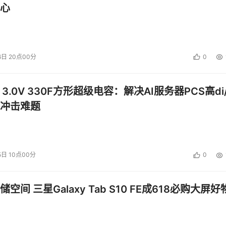
心
6日 20点00分
0
 3.0V 330F方形超级电容：解决AI服务器PCS高di/
冲击难题
5日 10点00分
0
空间 三星Galaxy Tab S10 FE成618必购大屏好