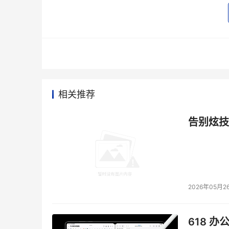
网络的时候，倾向使用一家公司的产品，” Marro
并提供了无缝升级方案时，用户会全部升级到4G
术。在这种情况下，设备提供商，如Broadco
本文来源于DOIT传媒，文章内容仅供参考，不构成
相关推荐
告别炫技
2026年05月2
618 办