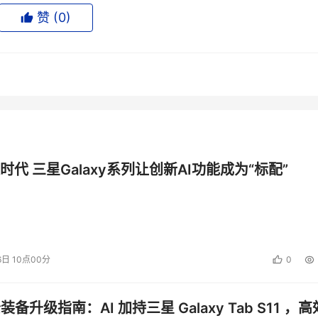
ne－Hurley续道，“我们预料，当主要的产品提供商升级到4G技
赞 (
0
)
技术。新的用户现在如果正在实施SANs，那么则可考虑采用4G
m将可能会获得一些额外的用户。”
投资建议。
时代 三星Galaxy系列让创新AI功能成为“标配”
6日 10点00分
0
公装备升级指南：AI 加持三星 Galaxy Tab S11 ，高