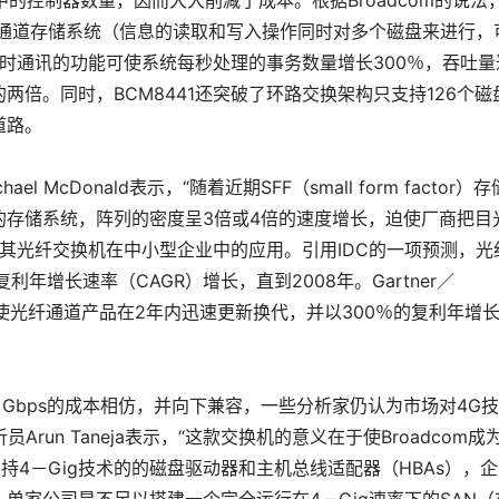
中的控制器数量，因而大大削减了成本。根据Broadcom的说法
纤通道存储系统（信息的读取和写入操作同时对多个磁盘来进行，
同时通讯的功能可使系统每秒处理的事务数量增长300％，吞吐量
倍。同时，BCM8441还突破了环路交换架构只支持126个磁
道路。
 McDonald表示，“随着近期SFF（small form factor）
的存储系统，阵列的密度呈3倍或4倍的速度增长，迫使厂商把目
推动其光纤交换机在中小型企业中的应用。引用IDC的一项预测，光
年增长速率（CAGR）增长，直到2008年。Gartner／
将会促使光纤通道产品在2年内迅速更新换代，并以300％的复利年增
2 Gbps的成本相仿，并向下兼容，一些分析家仍认为市场对4G
Arun Taneja表示，“这款交换机的意义在于使Broadcom成
支持4－Gig技术的的磁盘驱动器和主机总线适配器（HBAs），