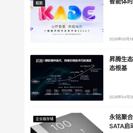
智能体时
鲲鹏
鲲鹏
2026年05月1
昇腾生态
昇腾
态根基
2026年04月2
永铭聚合物
企业级存储
企业级存储
企业级存储
企业级存储
SATA