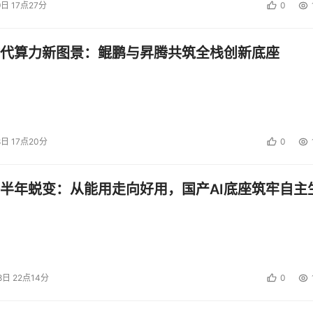
9日 17点27分
0
代算力新图景：鲲鹏与昇腾共筑全栈创新底座
8日 17点20分
0
半年蜕变：从能用走向好用，国产AI底座筑牢自主
8日 22点14分
0