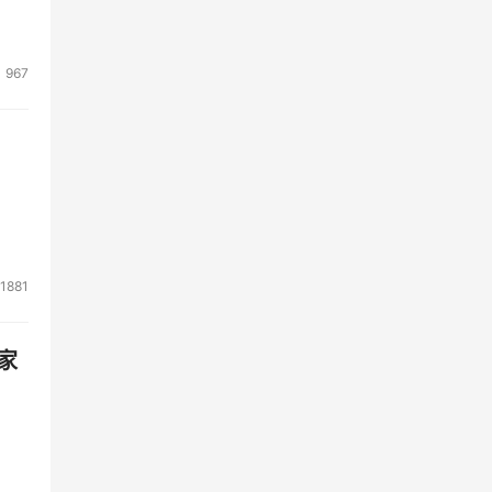
967
1881
家