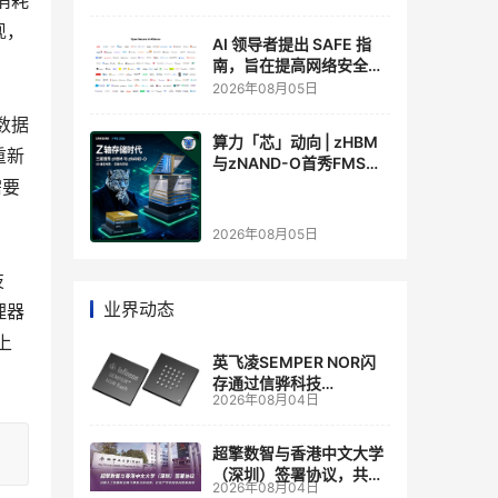
消耗
现，
AI 领导者提出 SAFE 指
南，旨在提高网络安全透
明度
2026年08月05日
数据
算力「芯」动向 | zHBM
重新
与zNAND-O首秀FMS
2026 ：三星把HBM叠上
需要
GPU头顶，内存战争换了
个维度，z轴算盘的魅力
2026年08月05日
在哪？
技
业界动态
理器
上
英飞凌SEMPER NOR闪
存通过信骅科技
2026年08月04日
AST2700 BMC认证，全
面强化其数据中心服务器
管理
超擎数智与香港中文大学
（深圳）签署协议，共建
2026年08月04日
人工智能和边缘计算联合