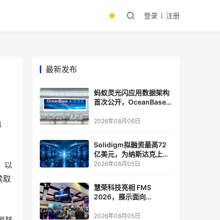
登录
注册
最新发布
蚂蚁灵光闪应用数据架构
首次公开，OceanBase
披露关键实践
2026年08月06日
电
Solidigm拟融资最高72
亿美元，为纳斯达克上市
做准备
，以
2026年08月05日
读取
慧荣科技亮相 FMS
2026，展示面向
Agentic AI 应用的新一代
存储方案
2026年08月05日