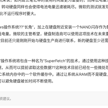
机来说，如何延长笔记本的使用时间是更为重要的，而降低电量
，转动硬盘同样也会使得电池电量迅速被耗尽。微软的测试就发
就比不运行程序时要大。
ws操作系统??“长角”，加上在硬盘附近安装一个NAND闪存作为
耗电量。微软的主管希望，硬盘制造商可以使用这项技术在未来
微软目前还只是刚刚开始与硬盘生产商进行联系，新的硬盘至少还
角”操作系统将包含一种名为“SuperFetch”的技术，通过使用这种
，从而可以提前读取这些数据??这种技术目前已经在一些微处
PC系统内存中的一个软件缓存中。通过让系统从RAM而不是硬盘
可以避免硬盘被长时间不断使用。
投资建议。