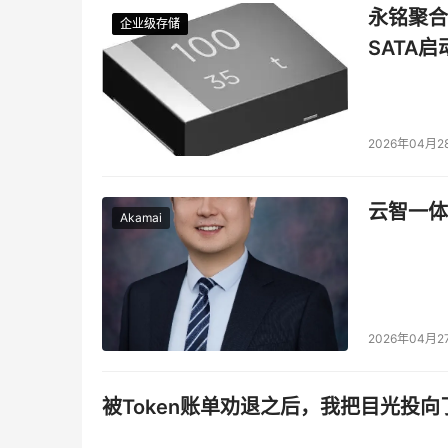
永铭聚合物
企业级存储
企业级存储
企业级存储
企业级存储
SATA
2026年04月2
云智一体
Akamai
2026年04月2
被Token账单劝退之后，我把目光投向