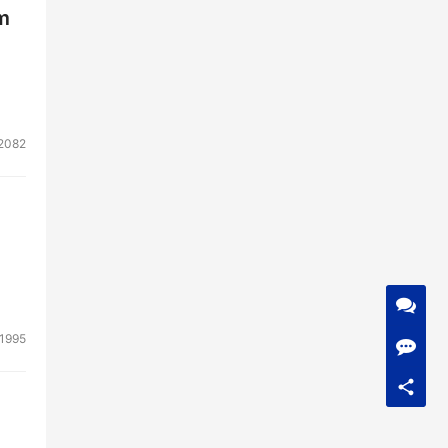
m
2082
1995