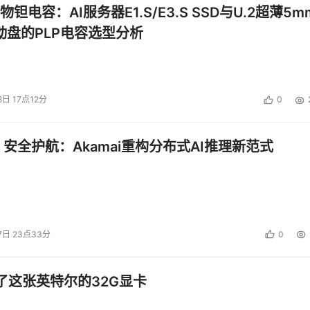
钽电容：AI服务器E1.S/E3.S SSD与U.2超薄5m
启动盘的PLP电容选型分析
8日 17点12分
0
 安全护航：Akamai重构分布式AI推理新范式
7日 23点33分
0
了这张英特尔的32G显卡