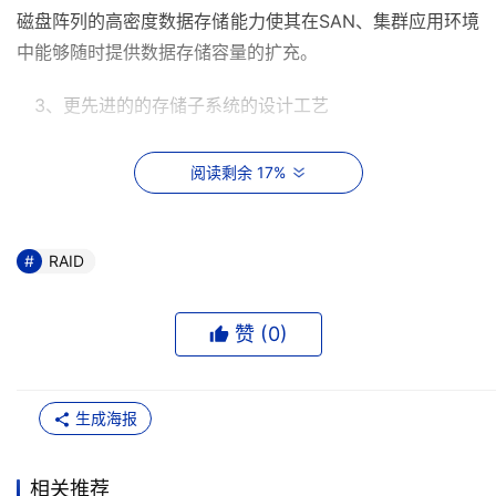
磁盘阵列的高密度数据存储能力使其在SAN、集群应用环境
中能够随时提供数据存储容量的扩充。
3、更先进的的存储子系统的设计工艺
联想SureFibre 400R/J磁盘阵列重新设计了磁盘固位装
阅读剩余 17%
置，并通过的震动阻尼技术保护阵列中的磁盘。新材料的使
用、无单点故障的冗余部件配置、均衡散热及动态散热风流
等一系列新工艺设计可以确保在高速访问数据信息时存储系
RAID
统的可靠性。上述硬件技术与RAID、双机、集群等数据保
护技术结合起来，使联想SureFibre 400R/J磁盘阵列可以
赞 (
0
)
在证券、电信流媒体等关键行业中为用户构建高可靠的存储
方案。
生成海报
本文来源于DOIT传媒，文章内容仅供参考，不构成投资建议。
相关推荐