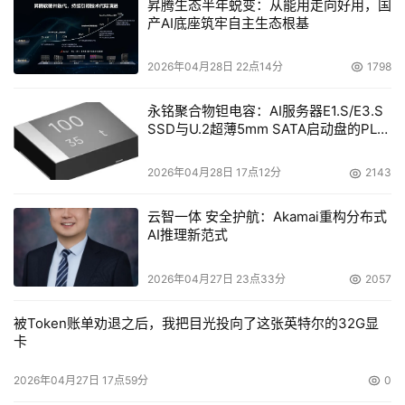
昇腾生态半年蜕变：从能用走向好用，国
产AI底座筑牢自主生态根基
2026年04月28日 22点14分
1798
永铭聚合物钽电容：AI服务器E1.S/E3.S
SSD与U.2超薄5mm SATA启动盘的PLP
电容选型分析
2026年04月28日 17点12分
2143
云智一体 安全护航：Akamai重构分布式
AI推理新范式
2026年04月27日 23点33分
2057
被Token账单劝退之后，我把目光投向了这张英特尔的32G显
卡
2026年04月27日 17点59分
0