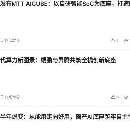
发布MTT AICUBE：以自研智能SoC为底座，打造
9日 17点27分
0
代算力新图景：鲲鹏与昇腾共筑全栈创新底座
8日 17点20分
0
半年蜕变：从能用走向好用，国产AI底座筑牢自主