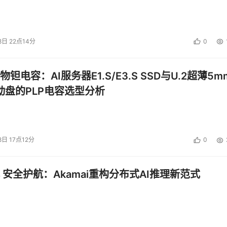
8日 22点14分
0
钽电容：AI服务器E1.S/E3.S SSD与U.2超薄5m
启动盘的PLP电容选型分析
8日 17点12分
0
 安全护航：Akamai重构分布式AI推理新范式