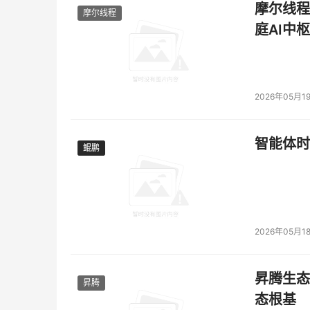
摩尔线程
摩尔线程
庭AI中枢
2026年05月1
智能体时
鲲鹏
鲲鹏
2026年05月1
昇腾生态
昇腾
态根基