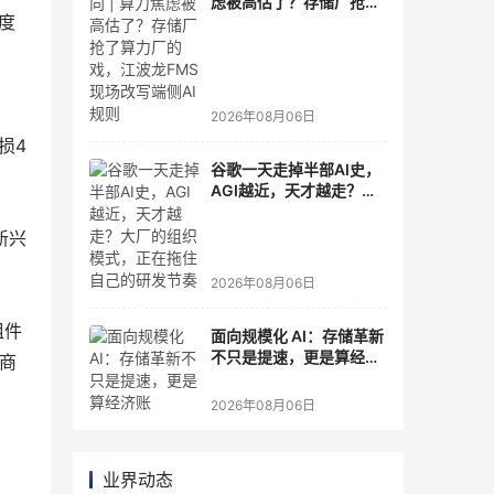
虑被高估了？存储厂抢了
季度
算力厂的戏，江波龙FMS
现场改写端侧AI规则
2026年08月06日
损4
谷歌一天走掉半部AI史，
AGI越近，天才越走？大
厂的组织模式，正在拖住
自己的研发节奏
新兴
2026年08月06日
组件
面向规模化 AI：存储革新
不只是提速，更是算经济
商
账
2026年08月06日
业界动态