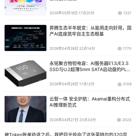
2026年05月18日 17点20分
1321
昇腾生态半年蜕变：从能用走向好用，国
产AI底座筑牢自主生态根基
2026年04月28日 22点14分
1770
永铭聚合物钽电容：AI服务器E1.S/E3.S
SSD与U.2超薄5mm SATA启动盘的PLP
电容选型分析
2026年04月28日 17点12分
2109
云智一体 安全护航：Akamai重构分布式
AI推理新范式
2026年04月27日 23点33分
2023
被Token账单劝退之后，我把目光投向了这张英特尔的32G显