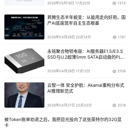
2026年05月18日 17点20分
1313
昇腾生态半年蜕变：从能用走向好用，国
产AI底座筑牢自主生态根基
2026年04月28日 22点14分
1767
永铭聚合物钽电容：AI服务器E1.S/E3.S
SSD与U.2超薄5mm SATA启动盘的PLP
电容选型分析
2026年04月28日 17点12分
2106
云智一体 安全护航：Akamai重构分布式
AI推理新范式
2026年04月27日 23点33分
2018
被Token账单劝退之后，我把目光投向了这张英特尔的32G显
卡