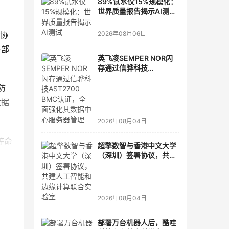
89%试水仅15%规模化：
世界质量报告揭示AI测
试"落地鸿沟"
输协
2026年08月06日
于部
英飞凌SEMPER NOR闪
存通过信骅科技
AST2700 BMC认证，全
防
面强化其数据中心服务器
管理
数据
2026年08月04日
等命
超擎数智与香港中文大学
后，
（深圳）签署协议，共建
人工智能和边缘计算联合
实验室
命令
2026年08月04日
部署万台机器人后，酷哇