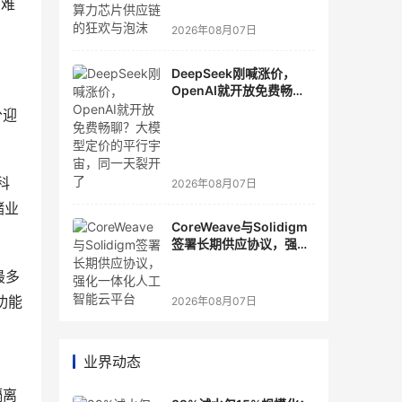
困难
2026年08月07日
DeepSeek刚喊涨价，
OpenAI就开放免费畅
聊？大模型定价的平行宇
分迎
宙，同一天裂开了
科
2026年08月07日
储业
CoreWeave与Solidigm
签署长期供应协议，强化
一体化人工智能云平台
最多
功能
2026年08月07日
业界动态
隔离