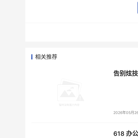
IP模块促进网络延伸 
    日前，思科宣布推出思科MDS 9000 
企业范围的SAN。IP存储服务模块同时支持iSC
离的SAN连接。IP存储服务模块与思科MDS 
源，推动SAN的整合，提高数据可用性。IP存
中端服务器与其他设备，这种应用可以在局域网、
相关推荐
网络上进行异步数据备份测试，这项测试利用FCI
告别炫技
本文来源于DOIT传媒，文章内容仅供参考，不构成
2026年05月2
618 办