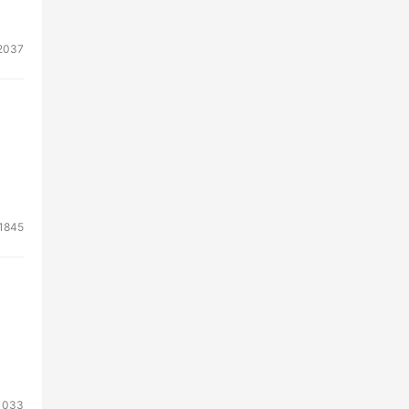
2037
1845
1033