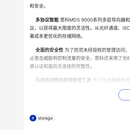
和安全。 
多协议智能
 思科MDS 9000系列多层导
议，以获得最大限度的灵活性。从光纤通道、iSCS
署成本更优化的存储网络。 
全面的安全性
 为了防范未经授权的管理访问，思
止攻击威胁到控制流量的安全，思科还采用了光纤通
源认证和面向无连接的完整性。 
先进的诊断和故障修复工具
 为了在大规模的存储
令来获取数据流的详细路径和时限，并利用交换端
可以利用思科Fabric Analyzer（一种内嵌
便于管理
 思科MDS 9000系列多层导向器
行界面（CLI）、图形界面思科Fabric Mana
storage