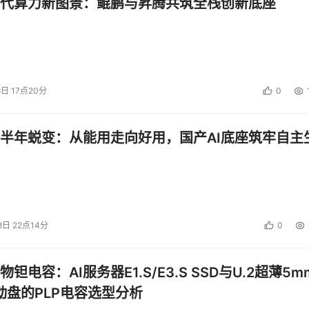
代算力新图景：鲲鹏与昇腾共筑全栈创新底座
8日 17点20分
0
半年蜕变：从能用走向好用，国产AI底座筑牢自主
8日 22点14分
0
钽电容：AI服务器E1.S/E3.S SSD与U.2超薄5m
启动盘的PLP电容选型分析