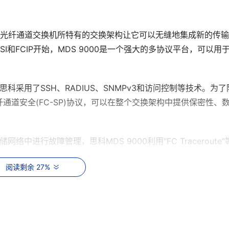
向器和光纤通道交换机所特有的交换架构让它可以无缝地集成新的传
I和FCIP开始，MDS 9000是一个强大的多协议平台，可以用
科采用了SSH、RADIUS、SNMPv3和访问控制等技术。为了
道安全(FC-SP)协议，可以在整个交换架构中提供保密性、
网络中进行故障管理，思科MDS 9000利用“FC Traceroute”
口分析工具（SPAN）有效地捕获网络流量。在捕获到流量之
阅读剩余 27%
的光纤通道分析工具）来分析传输的协议层内容。 
和光纤通道交换机提供三种主要的管理模式：思科MDS 9000系列
ger以及与第三方存储管理工具的集成。 