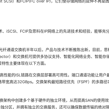
net SCSI）和FCIP(FC over IP)，它们使存储网络的延伸不再是
、iSCSI、FCIP及思科在IP网络上的先进技术和经验，能够充
列智能光纤通道交换机半年以后，产品与技术不断推陈出新，目前，思
irector）和交换机可提供多协议支持、智能化网络业务、智能存
特性主要体现在以下方面。 
高性能的ISL链路在交换层部署高可用性。端口通道功能让用户
带宽高达32GBps。交换架构最短路径优先（FSPF）的多路径
交换架构中创建多个基于硬件的独立环境，从而提高SAN的使用效
行单独分区，并拥有独立的交换服务，还可以确保数据传输的绝对