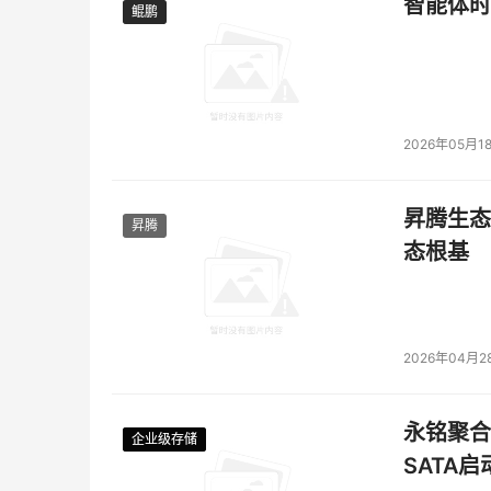
智能体时
鲲鹏
鲲鹏
2026年05月1
昇腾生态
昇腾
态根基
2026年04月2
永铭聚合物
企业级存储
企业级存储
企业级存储
企业级存储
SATA