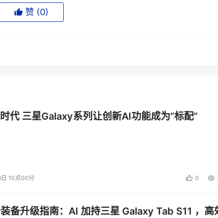
赞 (
0
)
IP存储服务模块，该模块将有助于企业大幅度降低存储联网成本、扩展
SI和FCIP，并能通过客户现有的网络基础设施， 确保经济高效和
9000光纤通道交换机的集成，可以帮助用户更有效地管理他们的存
储服务模块使用户能够将光纤通道SAN用于数据中心和业务部门内
城域网以及广域网中实现。近日，思科和合作伙伴一起成功地在
P技术进行，传输距离超过3600英里。
时代 三星Galaxy系列让创新AI功能成为“标配”
投资建议。
6日 10点00分
0
公装备升级指南：AI 加持三星 Galaxy Tab S11 ，高