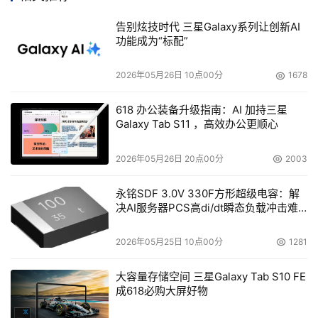
告别炫技时代 三星Galaxy系列让创新AI
    　　6.1991年IBM生产的3.5英寸的硬盘使用了MR磁头，
功能成为“标配”
使硬盘的容量首次达到了1GB，从此硬盘容量开始进入了
GB数量级。
2026年05月26日 10点00分
1678
    　　7.1999年9月7日，Maxtor宣布了首块单碟容量高达
618 办公装备升级指南：AI 加持三星
10.2GB的ATA硬盘，从而把硬盘的容量引入了一个新里程
Galaxy Tab S11 ，高效办公更顺心
碑。
2026年05月26日 20点00分
2003
    　　8.2000年2月23日，希捷发布了转速高达15，
永铭SDF 3.0V 330F方形超级电容：解
000RPM的Cheetah X15系列硬盘，其平均寻道时间只有
决AI服务器PCS高di/dt瞬态负载冲击难
3.9ms，这可算是目前世界上最快的硬盘了，同时它也是到
题
目前为止转速最高的硬盘；其性能相当于阅读一整部
2026年05月25日 10点00分
1281
Shakespeare只花.15秒。此系列产品的内部数据传输率高
达48MB/s，数据缓存为4~16MB，支持Ultra160/m SCSI
大容量存储空间 三星Galaxy Tab S10 FE
成618必购大屏好物
及Fibre Channel(光纤通道) ，这将硬盘外部数据传输率提
高到了160MB~200MB/s。总得来说，希捷的此款（"捷