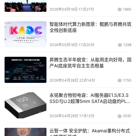
最大容量的硬盘，而Deskstar 40GV的数据存储密度则高
2026年05月19日 17点27分
1960
达14.3 十亿数据位/每平方英寸，这再次涮新数据存储密度
世界记录。
智能体时代算力新图景：鲲鹏与昇腾共筑
全栈创新底座
硬盘分类和技术规格
2026年05月18日 17点20分
1298
　　目前的硬盘产品内部盘片有：5.25，3.5，2.5和1.8英
寸（后两种常用于笔记本及部分袖珍精密仪器中，现在台式
昇腾生态半年蜕变：从能用走向好用，国
产AI底座筑牢自主生态根基
机中常用3.5英寸的盘片）；如果按硬盘与电脑之间的数据
接口，可分为两大类：IDE接口及SCSI接口硬盘两大阵营。
2026年04月28日 22点14分
1750
    技术规格：
永铭聚合物钽电容：AI服务器E1.S/E3.S
SSD与U.2超薄5mm SATA启动盘的PLP
    目前台式机中硬盘的外形差不了多少，在技术规格上有
电容选型分析
几项重要的指标：
2026年04月28日 17点12分
2091
    　　1.平均寻道时间（average seek time），指硬盘磁
云智一体 安全护航：Akamai重构分布式