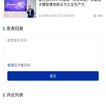
大模型重构政企与工业生产力
平均潜伏时间之和。注意：现在不少硬盘广告之中所说的平
均访问时间大部分都是用平均寻道时间所代替的。
2026年04月03日 17点49分
688
    　　6.最大内部数据传输率（internal data transfer 
发表回复
rate），也叫持续数据传输率（sustained transfer 
rate），单位Mb/S（注意与MB/S之间的差别）。它指磁头
请登录后评论...
至硬盘缓存间的最大数据传输率，一般取决于硬盘的盘片转
速和盘片数据线密度（指同一磁道上的数据间隔度）。注
意，在这项指标中常常使用Mb/S或Mbps为单位，这是兆
位/秒的意思，如果需要转换成MB/S（兆字节/秒），就必
登录
后才能评论
须将Mbps数据除以8（一字节8位数）。例如，WD36400
提交
硬盘给出的最大内部数据传输率为131Mbps,但如果按MB/S
计算就只有16.37MB/s（131/8）。
评论列表
    　　7.外部数据传输率：通称突发数据传输率（burst 
data transfer rate），指从硬盘缓冲区读取数据的速率，