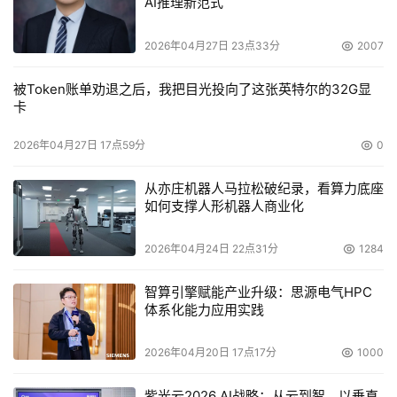
头移动到数据所在磁道时所用的时间，单位为毫秒
AI推理新范式
（ms）。注意它与平均访问时间的差别，平均寻道时间当
2026年04月27日 23点33分
2007
然是越小越好，现在选购硬盘时应该选择平均寻道时间低于
9ms的产品。
被Token账单劝退之后，我把目光投向了这张英特尔的32G显
卡
    　　2.平均潜伏期（average latency），指当磁头移动
到数据所在的磁道后，然后等待所要的数据块继续转动（半
2026年04月27日 17点59分
0
圈或多些、少些）到磁头下的时间，单位为毫秒（ms）。
从亦庄机器人马拉松破纪录，看算力底座
如何支撑人形机器人商业化
    　　3.道至道时间（single track seek），指磁头从一磁
道转移至另一磁道的时间，单位为毫秒（ms）。
2026年04月24日 22点31分
1284
    　　4.全程访问时间（max full seek），指磁头开始移
智算引擎赋能产业升级：思源电气HPC
动直到最后找到所需要的数据块所用的全部时间，单位为毫
体系化能力应用实践
秒（ms）。
2026年04月20日 17点17分
1000
    　　5.平均访问时间（average access），指磁头找到
紫光云2026 AI战略：从云到智，以垂直
指定数据的平均时间，单位为毫秒。通常是平均寻道时间和