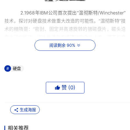
    　　2.1968年IBM公司首次提出“温彻斯特/Winchester”
技术，探讨对硬盘技术做重大改造的可能性。“温彻斯特”技
术的精隋是：“密封、固定并高速旋转的镀磁盘片，磁头沿
盘片径向移动，磁头悬浮在高速转动的盘片上方，而不与盘
片直接接触”，这也是现代绝大多数硬盘的原型。
阅读剩余 90%
    　　3.1973年IBM公司制造出第一台采用“温彻期特”技术
的硬盘，从此硬盘技术的发展有了正确的结构基础。
硬盘
    　　4.1979年，IBM再次发明了薄膜磁头，为进一步减小
赞 (
0
)
硬盘体积、增大容量、提高读写速度提供了可能。
    　　5.80年代末期IBM对硬盘发展的又一项重大贡献，即
生成海报
发明了MR（Magneto Resistive)磁阻，这种磁头在读取数
据时对信号变化相当敏感，使得盘片的存储密度能够比以往
20MB每英寸提高了数十倍。
相关推荐