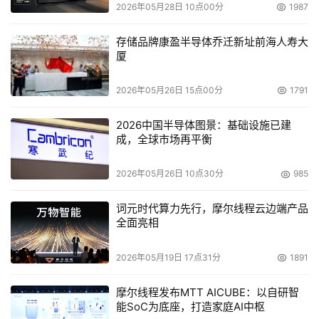
2026年05月28日 10点00分
1987
豹"）Cheetah X15系列将硬盘的性能提高到了一个新的里
程碑。
存储品牌康盈半导体乔迁新址前海人寿大
厦
2026年05月26日 15点00分
1791
2026中国半导体图景：基础设施已建
成，全球市场再平衡
2026年05月26日 10点30分
985
词元时代算力先行，摩尔线程云边端产品
    　　9.2000年3月16日，硬盘领域又有新突破，第一款
全面亮相
“玻璃硬盘”问世，这就是IBM推出的Deskstar 75GXP及
Deskstar 40GV，此两款硬盘均使用玻璃取代传统的铝作
2026年05月19日 17点31分
1891
为盘片材料，这能为硬盘带来更大的平滑性及更高的坚固
性。另外玻璃材料在高转速时具有更高的稳定性。此外
摩尔线程发布MTT AICUBE：以自研智
能SoC为底座，打造家庭AI中枢
Deskstar 75GXP系列产品的最高容量达75GB，这是目前