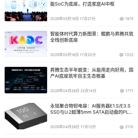
及根据HP IT服务管理参考模型发展起来的HP服务产品的有
能SoC为底座，打造家庭AI中枢
益补充；自动化的管理能力与HP虚拟化解决方案相结合，
2026年05月19日 17点27分
1975
将能够为用户提供更高的IT效率、利用率和投资回报；此次
收购的核心焦点是开放、自动化、改变和配置管理，所有这
智能体时代算力新图景：鲲鹏与昇腾共筑
些，都是HP帮助用户获得更大灵活性的发展战略的关键因
全栈创新底座
素。
2026年05月18日 17点20分
1322
    根据收购Novadigm公司的协议，HP将以每股6.10美元
的价格收购Novadigm公司的流通股。对Novadigm和
昇腾生态半年蜕变：从能用走向好用，国
产AI底座筑牢自主生态根基
Consera的收购还需要得到这两家公司的股东的同意以及符
合各种标准条件。
2026年04月28日 22点14分
1771
    在完成此次收购之后，在未来几个月当中，Novadigm和
永铭聚合物钽电容：AI服务器E1.S/E3.S
Consera公司的产品将在HP OpenView中获得，这些技术
SSD与U.2超薄5mm SATA启动盘的PLP
将全面应用于HP的技术系统、客户解决方案和咨询与集成
电容选型分析
服务。在收购全部完成之后，Novadigm和Consera的技术
2026年04月28日 17点12分
2110
和业务将成为HP软件事业部的一部分。
