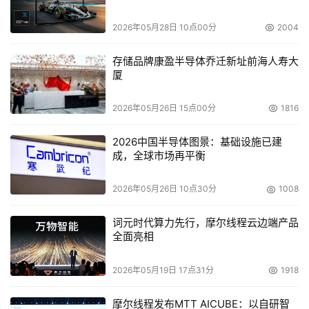
大了人力资源成本。为此，CIO们都希望能够把IT环境的管
2026年05月28日 10点00分
2004
理从“点”管理方式提升到集成的、自动的管理解决方案上。
HP借助已经获得实践检验的Novadigm技术以及Consera
存储品牌康盈半导体乔迁新址前海人寿大
的业界领先技术，扩展HP OpenView管理软件套件的管理
厦
广度和深度，使之能够快速满足这一应用新需求。
2026年05月26日 15点00分
1816
    Consera公司的技术将允许HP OpenView用户增加业务
服务模型，并把它们映射到相应的IT组件中。然后，由
2026中国半导体图景：基础设施已建
成，全球市场再平衡
Novadigm公司的自动化服务技术利用这些服务模型对IT的
变化进行自动化，比如新软件的部署、补丁和升级等等。这
2026年05月26日 10点30分
1008
两者的结合，将使IT部门能够更容易地根据预先确定的策略
管理IT资源，最终达到IT与业务发展相一致的理想状态。HP
词元时代算力先行，摩尔线程云边端产品
整合Novadigm和Consera软件技术的主要原因包括：
全面亮相
Novadigm在自动化变化管理软件市场已经建立起领先的优
2026年05月19日 17点31分
1918
势；整合后的解决方案能够涉及开发与应用平台、操作系统
和硬件供应商；这些技术是目前HP OpenView管理软件以
摩尔线程发布MTT AICUBE：以自研智