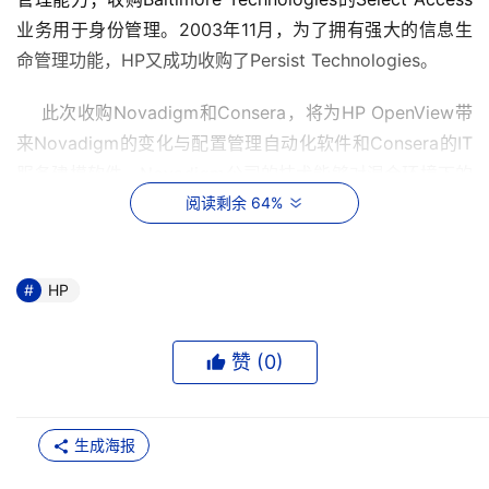
业务用于身份管理。2003年11月，为了拥有强大的信息生
命管理功能，HP又成功收购了Persist Technologies。
    此次收购Novadigm和Consera，将为HP OpenView带
来Novadigm的变化与配置管理自动化软件和Consera的IT
服务建模软件。Novadigm公司的技术能够对混合环境下的
IT变化进行自动化的标准配置，从而获得一个理想的一致的
阅读剩余 64%
终端状态。它还能够自动化管理配置，使IT资源的提供能够
随着业务的变化而变化，自动地在正确的系统中使用正确的
HP
软件。Consera的IT服务建模软件有助于用户设计标准化的
IT环境，使其能够自动地适应业务需求的变化。
赞 (
0
)
    HP对Novadigm和Consera公司的收购策略得到业界分
析家的肯定。企业管理联合公司总裁Rick Sturm认为：“HP
在帮助企业变得更灵活和更有效的进程中，把Novadigm、
生成海报
Consera和OpenView整合在一起，这是非常顺理成章的一