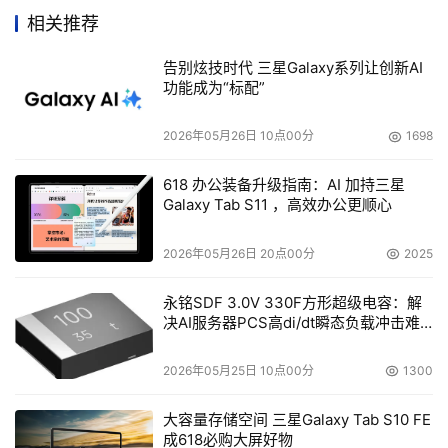
步，它为HP带来了明显优于竞争对手的优势。”
相关推荐
    Gartner研究部总监Ronni Colville说：“真正的适应性解
告别炫技时代 三星Galaxy系列让创新AI
决方案必须具备在动态的基础上分配基础设施的能力，这样
功能成为“标配”
才能适应变化的资源利用模式。在技术上，能够根据业务需
2026年05月26日 10点00分
1698
求的变化而自动地采用行动，使其能够根据变化进行资源调
配，并在服务器、数据库、存储设备、网络设备、应用和终
618 办公装备升级指南：AI 加持三星
端用户之间重新配置资源，这一点越来越重要。”
Galaxy Tab S11 ，高效办公更顺心
自动管理企业IT资源
2026年05月26日 20点00分
2025
    企业越来越需要自动管理其IT环境。在大多数“财富500”
永铭SDF 3.0V 330F方形超级电容：解
决AI服务器PCS高di/dt瞬态负载冲击难
强企业中，为了维护IT系统的升级和运行，IT部门需要依靠
题
系统管理员进行手工处理并收集工具，这些工具大多需要内
2026年05月25日 10点00分
1300
部开发。目前，大多数企业系统管理员可以同时管理的服务
器数量仍是非常有限的，这样，随着企业应用的发展，企业
大容量存储空间 三星Galaxy Tab S10 FE
服务器在不断增多，企业就必须增加系统管理人员，从而加
成618必购大屏好物