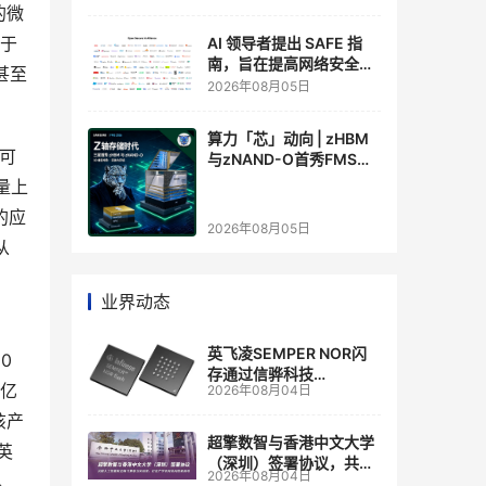
的微
决于
AI 领导者提出 SAFE 指
南，旨在提高网络安全透
甚至
明度
2026年08月05日
算力「芯」动向 | zHBM
以可
与zNAND-O首秀FMS
2026 ：三星把HBM叠上
量上
GPU头顶，内存战争换了
的应
个维度，z轴算盘的魅力
2026年08月05日
在哪？
从
业界动态
英飞凌SEMPER NOR闪
0
存通过信骅科技
5亿
2026年08月04日
AST2700 BMC认证，全
面强化其数据中心服务器
该产
管理
超擎数智与香港中文大学
英
（深圳）签署协议，共建
2026年08月04日
。
人工智能和边缘计算联合