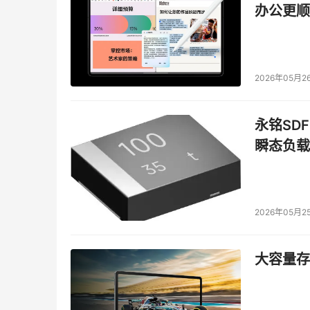
量100万片，销售收入可望突破1亿美元。预计今
办公更顺
6G到1OG以及20G的产品。
    与此同时，一个规模更大的微硬盘产业基地
华微硬盘科技有限公司项目已正式开工，预计2004
2026年05月2
力。这是由贵州世华数码创业投资公司与国际硬盘
市场的东芝。
永铭SDF
瞬态负载
    目前，微硬盘市场基本由日立、东芝两家跨
界级企业同台竞争，压力可想而知。不过，现在1
是20G。可贵州世华微硬盘达到了40G的容量
说：“我们的产品在价格、存储容量方面都有优势
2026年05月2
下线。”他表示，如果南方汇通进一步改进产品
大容量存储
    此外，在2003年发布的“创新知识经济
筑包括硬盘在内的三大研发中心，建设硬盘等四
生产基地。贵州微硬盘研发和产业化已形成一定