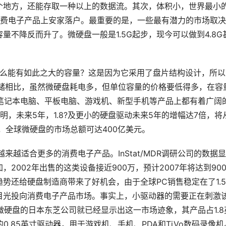
个地方，还能存取一种以上的数据流。其次，体积小，世界最小
消费电子产品上安家落户。最重要的是，一些最有潜力的市场取
不降反而升了。微硬盘一般是1.5G起步，现今可以做到4.8G
为什么能有如此之大的容量？这是因为它采用了盘片结构设计，所
h存储相比，虽然微硬盘耗电多，但单位容量的价格要低得多，在容
、笔记本电脑、平板电脑、游戏机、新型手机等产品上都有着广阔
的数据表明，未来5年，1.8?及更小的硬盘驱动未来5年的增幅达7倍，将
目前，全球微硬盘的市场总额可达400亿美元。
越来越适合更多的消费电子产品。InStat/MDR调研公司的数据显
002年出售的这类设备接近900万，预计2007年将达到900
势还给硬盘制造商带来了好机会，由于全球PC销售稳定在了1.
目光投向消费电子产品市场。事实上，小驱动器的需要正在刺激
微硬盘的日本东芝公司就已经显示出这一市场迹象，其产品占1.8
.85英寸驱动器，用于游戏机、手机、PDA和TiVo数码录像机