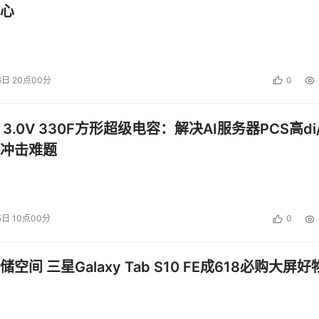
明两年的产量将达600万片和1000万片。据悉，南方汇通还将推
心
正在贵阳新区金阳知识经济园区加紧建设。其中占地52公顷的贵州
年将生产1.8英寸微硬盘266万片，三年内达到2000万片的生
6日 20点00分
0
科技重镇美国磁源公司合资成立，其的直接对手是掌控全球1.8
 3.0V 330F方形超级电容：解决AI服务器PCS高di/
冲击难题
国公司把持，日立主导1英寸微硬盘市场，东芝掌控1.8英寸市场。
.8英寸微硬盘市场中，东芝的最大容量是30G，日立发布的最大
。无疑，贵州世华微硬盘已经成为全球最先进的产品。南方汇通负
。日立前不久才发布4G容量的微硬盘，而我们4.8G容量的产品
5日 10点00分
0
兼容性，极有可能分食相当部分的市场。
空间 三星Galaxy Tab S10 FE成618必购大屏好
发展计划”中提出，贵州省政府表示，要以微硬盘带动科技产业化，大力
大基地，立足于微硬盘及其上下游产业，建设世界级的微硬盘研
优势，有可能在短期内成长为中国微硬盘产业的龙头，信息产业