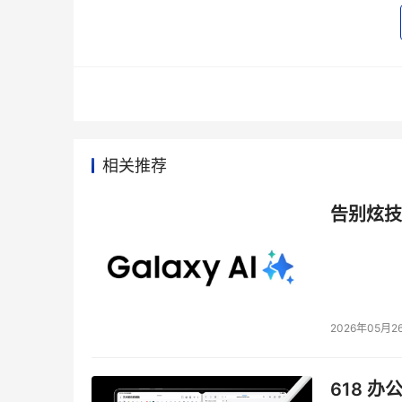
    如今，成千上万的IT厂商希望他们的产品
正在围绕微硬盘进行更多的消费电子新产品设计
导众多电子产品开辟一个巨大的市场。
    当然，微硬盘的应用也将面临诸多阻力。比
更低，但是最小的硬盘也要比小存储卡贵得多，这
相关推荐
盘技术制造的，按照惯例，硬盘通常会反复检查
畅，影响播放效果。再者，相对容量庞大的视频
告别炫技
国货当自强
    2002年8月，南方汇通结识了美国硅谷
汇通微硬盘科技股份有限公司。2003年2月，该
2026年05月2
样，南方汇通就成为日立之外全球第二家生产1
    截至目前，该项目共投资3000多万美元。其
618 办