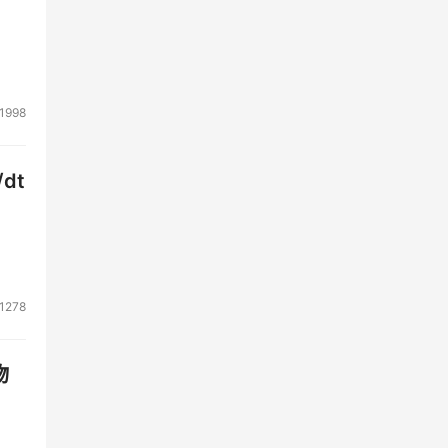
出
世
产能
1998
英寸
dt
与世
容量
责人
已经
1278
物
构
发、
部有