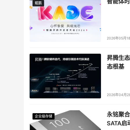
智能体时
鲲鹏
鲲鹏
2026年05月1
昇腾生态
昇腾
态根基
2026年04月2
永铭聚合物
企业级存储
企业级存储
企业级存储
企业级存储
SATA