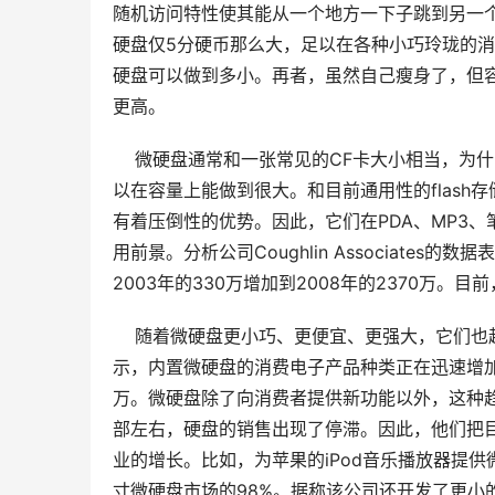
随机访问特性使其能从一个地方一下子跳到另一
硬盘仅5分硬币那么大，足以在各种小巧玲珑的
硬盘可以做到多小。再者，虽然自己瘦身了，但容量
更高。
    微硬盘通常和一张常见的CF卡大小相当，
以在容量上能做到很大。和目前通用性的flas
有着压倒性的优势。因此，它们在PDA、MP3
用前景。分析公司Coughlin Associates
2003年的330万增加到2008年的2370万。
    随着微硬盘更小巧、更便宜、更强大，它们也
示，内置微硬盘的消费电子产品种类正在迅速增加，2
万。微硬盘除了向消费者提供新功能以外，这种趋
部左右，硬盘的销售出现了停滞。因此，他们把
业的增长。比如，为苹果的iPod音乐播放器提供
寸微硬盘市场的98%。据称该公司还开发了更小的0