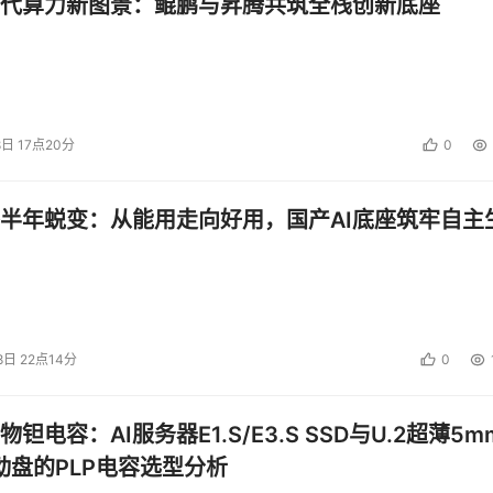
代算力新图景：鲲鹏与昇腾共筑全栈创新底座
8日 17点20分
0
半年蜕变：从能用走向好用，国产AI底座筑牢自主
8日 22点14分
0
钽电容：AI服务器E1.S/E3.S SSD与U.2超薄5m
启动盘的PLP电容选型分析