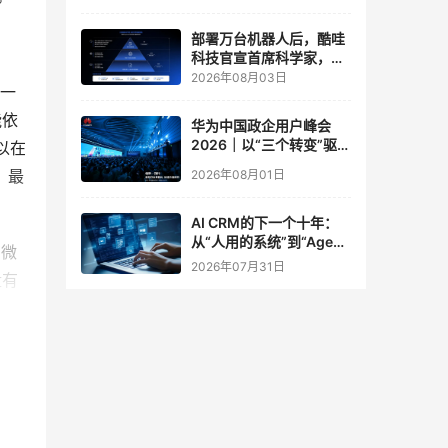
实验室
部署万台机器人后，酷哇
科技官宣首席科学家，要
让世界模型交付生产力
2026年08月03日
机一
能依
华为中国政企用户峰会
2026｜以“三个转变”驱动
以在
服务体系全面升级
，最
2026年08月01日
AI CRM的下一个十年：
从“人用的系统”到“Agent
有微
调用的底座”
2026年07月31日
盘有
盘的
年