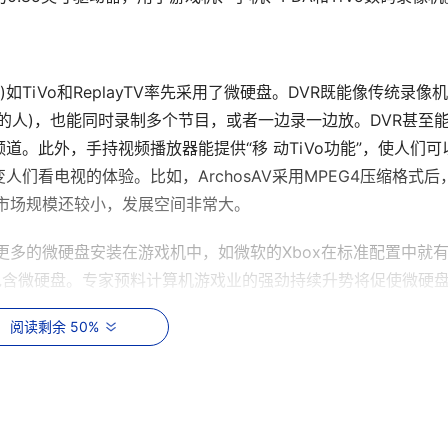
)如TiVo和ReplayTV率先采用了微硬盘。DVR既能像传统录像
的人)，也能同时录制多个节目，或者一边录一边放。DVR甚至
。此外，手持视频播放器能提供“移 动TiVo功能”，使人们可
们看电视的体验。比如，ArchosAV采用MPEG4压缩格式后
，市场规模还较小，发展空间非常大。
现在更多的微硬盘安装在游戏机中，如微软的Xbox在标准配置中就
定包含微硬盘。专家预料计算机游戏业的强劲持续升势将促使微硬
阅读剩余 50%
音乐播放器。微硬盘是储存音乐的理想产品，如戴尔推出的Dell 
8?硬盘机，让用户能直接将整个歌曲库储存于产品中。IDC预计内置微硬
利用闪存的装置。此外，IDC更预计MP3音乐播放器于2007
万。