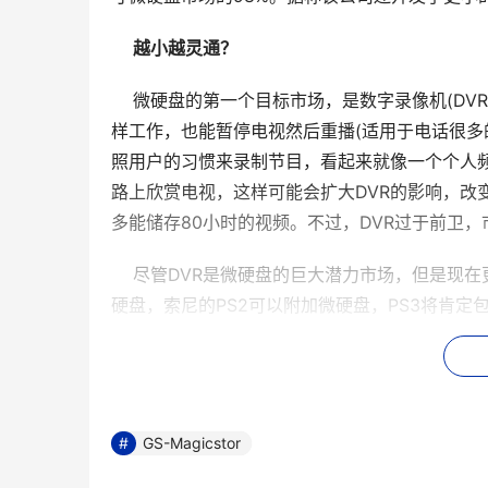
越小越灵通？
    微硬盘的第一个目标市场，是数字录像机(DVR
样工作，也能暂停电视然后重播(适用于电话很多
照用户的习惯来录制节目，看起来就像一个个人频道
路上欣赏电视，这样可能会扩大DVR的影响，改变人
多能储存80小时的视频。不过，DVR过于前卫
    尽管DVR是微硬盘的巨大潜力市场，但是
硬盘，索尼的PS2可以附加微硬盘，PS3将肯
更大的市场空间。
    微硬盘影响最大的第三类产品可能要算便携式
Digital Jukebox音乐播放器内置日立1.
GS-Magicstor
便携式音乐播放器在全球的增长率将达四成，远高于
的出货量将会由2002年的1,162万递增至3,664