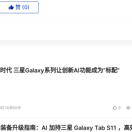
赞 (
0
)
能冲出计算机产业，而传统电器公司又想进军数字产品市场，为此，
，如便携式卡拉OK机和新型手机等。未来数年间，微硬盘机势必
如，人人看好的MP3市场，虽然微硬盘结实、耗能少且单位空间价
将成为阻碍其音乐播放器市场发展的瓶颈。而DVR是根据传统
错误，以确保不会丢失任何数据，可这样就不能保证录像播放时
来说，4G的微硬盘也显得相形见绌了。
时代 三星Galaxy系列让创新AI功能成为“标配”
一家拥有微硬盘核心技术的研发公司，双方一拍即合，在贵州成立了南
项目正式开工，4月中旬试产，产品获美国FCC和欧盟CE认证。
6日 10点00分
0
英寸微硬盘、拥有知识产权的企业。
1英寸2.4G微硬盘的合格率达97%，月产量可达30万片，全年计
公装备升级指南：AI 加持三星 Galaxy Tab S11 ，高