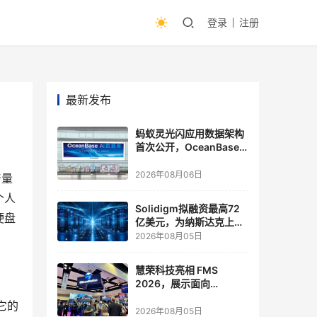
登录
注册
最新发布
蚂蚁灵光闪应用数据架构
首次公开，OceanBase
披露关键实践
2026年08月06日
产量
个人
Solidigm拟融资最高72
硬盘
亿美元，为纳斯达克上市
做准备
2026年08月05日
慧荣科技亮相 FMS
2026，展示面向
Agentic AI 应用的新一代
它的
存储方案
2026年08月05日