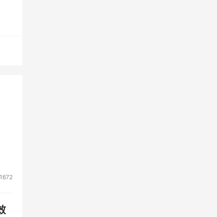
双方
领
格
的硬
的流
方
这
1672
划产
效