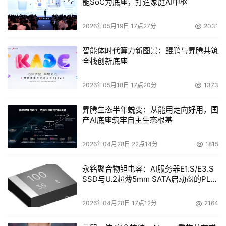
能SoC为底座，打造家庭AI中枢
2026年05月19日 17点27分
2031
智能体时代算力新图景：鲲鹏与昇腾共筑
全栈创新底座
2026年05月18日 17点20分
1373
昇腾生态半年蜕变：从能用走向好用，国
产AI底座筑牢自主生态根基
2026年04月28日 22点14分
1815
永铭聚合物钽电容：AI服务器E1.S/E3.S
SSD与U.2超薄5mm SATA启动盘的PLP
电容选型分析
2026年04月28日 17点12分
2164