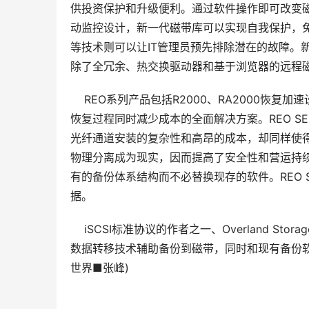
供投资保护和升级便利。通过软件操作即可改变
动监控设计，新一代磁带库可以实现自我保护，
等技术则可以让IT管理员预先排除潜在的故障。新
除了全冗余、热交换驱动器和基于浏览器的远程
    REO系列产品包括R2000、RA2000
恢复过程同时减少成本的全面解决方案。REO S
光纤通道安装的复杂性和高昂的成本，却同样使
物理分离成为现实，因而提高了安全性和营运持续
有的备份体系结构而不必替换现存的软件。REO 
据。 
    iSCSI标准协议的作者之一、Overland Sto
数据转移技术辅助备份到磁带，同时和现有备份软
世界■张峰)