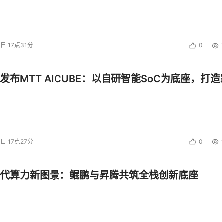
9日 17点31分
0
发布MTT AICUBE：以自研智能SoC为底座，打造
9日 17点27分
0
代算力新图景：鲲鹏与昇腾共筑全栈创新底座