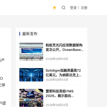
登录
注册
最新发布
蚂蚁灵光闪应用数据架构
首次公开，OceanBase
披露关键实践
2026年08月06日
新产
Solidigm拟融资最高72
亿美元，为纳斯达克上市
O
做准备
2026年08月05日
无停
慧荣科技亮相 FMS
2026，展示面向
Agentic AI 应用的新一代
户提
存储方案
2026年08月05日