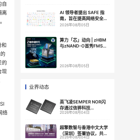
的自
隔离
AI 领导者提出 SAFE 指
南，旨在提高网络安全透
捷。
明度
2026年08月05日
算力「芯」动向 | zHBM
份和
与zNAND-O首秀FMS
2026 ：三星把HBM叠上
门的
GPU头顶，内存战争换了
贝的
个维度，z轴算盘的魅力
2026年08月05日
在哪？
合现
数
业界动态
英飞凌SEMPER NOR闪
SI
存通过信骅科技
网络
2026年08月04日
AST2700 BMC认证，全
面强化其数据中心服务器
管理
超擎数智与香港中文大学
（深圳）签署协议，共建
2026年08月04日
人工智能和边缘计算联合