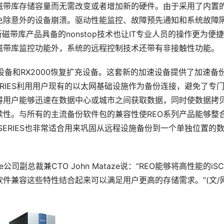
磁带库存储容量而无需改变或者增加新的硬件。由于采用了内置
免除意外的设备崩溃。驱动性能监控、故障预先通知和系统故障
磁带库产品具备的nonstop技术也让IT专业人员的操作更为便
磁带库监控功能外，系统的远程控制技术还带有非接触性功能。 
恢复加速设备和RX2000恢复扩充设备。这套新的加速设备提供了加速备
ERIES利用用户现有的以太网基础设施作为备份连接，避免了专
得用户能够迅速在数据中心或城市之间获取数据，同时使数据拷
性。与所有的主流备份软件包的兼容性使REO系列产品能够整
SERIES也非常适合用来巩固从远程设施备份到一个单独位置的
rage公司副总裁兼CTO John Mataze说：“REO能够将高性能的iSC
件兼容这些特性结合起来可以满足用户更高的存储需求。”(文/