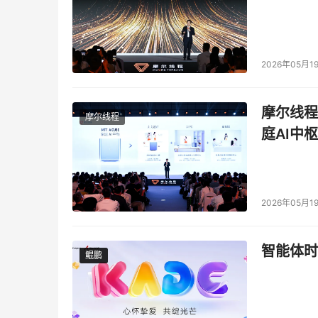
2026年05月1
摩尔线程
摩尔线程
庭AI中枢
2026年05月1
智能体时
鲲鹏
鲲鹏