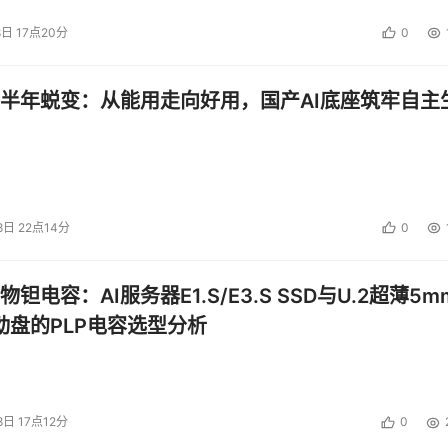
8日 17点20分
0
半年蜕变：从能用走向好用，国产AI底座筑牢自主
8日 22点14分
0
钽电容：AI服务器E1.S/E3.S SSD与U.2超薄5m
启动盘的PLP电容选型分析
8日 17点12分
0