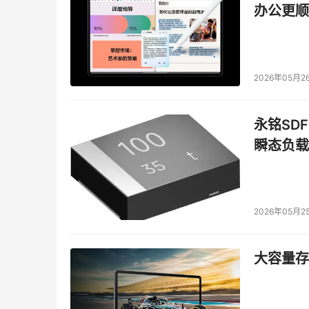
办公更顺
    无LAN和无服务器备份可能是减少备份窗
开始寻找更具创造性的方法，如提高备份速度或
2026年05月2
    有一种方案不断浮出水面，即用硬盘代替
过我们可以说在大多数情况下，磁带仍然是我们
磁带在便携和安全性两方面更具优势。虽然硬盘
永铭SDF
大量数据。
瞬态负载
    磁带备份确实也有其不足之处，如磁带及
硬盘上的数据可在网络上随取随用。不过如果你
硬盘结合使用也许是你想要的答案。
2026年05月2
小结
大容量存储
    总的来说，解决备份窗口问题对一个公司
问题而不会影响工作用LAN的解决方案。虽然也