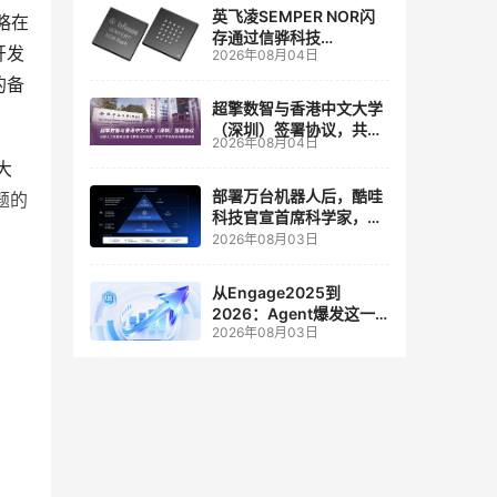
英飞凌SEMPER NOR闪
略在
存通过信骅科技
开发
2026年08月04日
AST2700 BMC认证，全
面强化其数据中心服务器
的备
管理
超擎数智与香港中文大学
（深圳）签署协议，共建
2026年08月04日
人工智能和边缘计算联合
大
实验室
部署万台机器人后，酷哇
题的
科技官宣首席科学家，要
让世界模型交付生产力
2026年08月03日
从Engage2025到
2026：Agent爆发这一
2026年08月03日
年，AI CRM 走到哪了
备
用集
集线