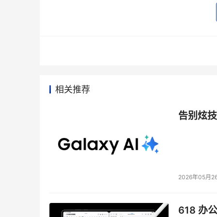
    在这样的配置中，单个服务器或服务器群
专用高速链路，从而减小了常规LAN的工作压力
无服务器备份方案
    无LAN备份提高了备份速度并集中了管理
相关推荐
从磁盘传输至磁带呢？这就是人所熟知的无服务
    当我们谈到无服务器备份时，我们指的是
告别炫技
务器是不可或缺的，但是数据在磁盘与备份库之
为LAN上的其它应用服务。
    实施无服务器备份有几个优势，其中包括卸
2026年05月2
高等。但是如同其它领域的技术一样，无服务器
现问题时，解决起来相当困难。
618 办
其它的备份策略