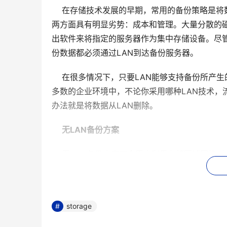
    在存储技术发展的早期，常用的备份策略
两方面具有明显劣势：成本和管理。大量分散的
出软件来将指定的服务器作为集中存储设备。尽
份数据都必须通过LAN到达备份服务器。
    在很多情况下，只要LAN能够支持备份所
多数的企业环境中，不论你采用哪种LAN技术，
办法就是将数据从LAN删除。
无LAN备份方案
    无LAN备份方案可令用户利用存储区域网
份方案的管理能力，又同时具有分布式备份方案的
中式存储设备将备份数据流与LAN分离。
    每一个保存了备份数据的服务器都需要配
storage
器或交换机则与磁带库或磁盘阵列相连。