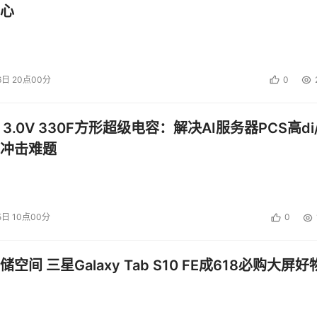
心
口的两种方案，但是二者对很多公司来说实施起来太过昂贵，于是人
利用有限的备份窗口等。
6日 20点00分
0
磁带，因为磁盘备份速度更快。本文中并不探讨磁带与硬盘孰优孰劣
的首选。尽管硬盘能够更迅速地存储和检索数据并提供实时传输
的传送速度更快，不过更新型的磁带设备已经能够以不错的速度
 3.0V 330F方形超级电容：解决AI服务器PCS高di/
冲击难题
驱动器的使用寿命不及硬盘等。然而硬盘常常被认为具有安全漏洞，
确实非常在意网络的备份窗口，而时间又是关键因素，那么将磁
5日 10点00分
0
空间 三星Galaxy Tab S10 FE成618必购大屏好
来说可能代价太大。随着备份数据流量日益增加，人们需要能够解决
有一些有助增加带宽的解决方案如硬盘备份等为自己争取到一些