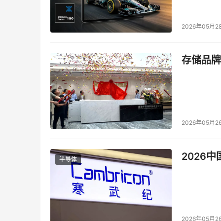
会，但是将备份数据流从LAN分离出去必将是大
2026年05月2
    无LAN备份允许网络服务器共享磁带库，同
据流分离出去，LAN的资源就可以为其它应用服
器分离，直接从磁盘传输至磁带上。  

存储品牌
本文来源于DOIT传媒，文章内容仅供参考，不构成
2026年05月2
2026
半导体
2026年05月2