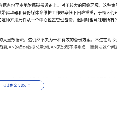
是将数据备份至本地附属磁带设备上。对于较大的网络环境，这种策
磁带驱动器和备份媒体令维护工作效率低下困难重重，于是人们
管这种方法允许从一个中心位置管理备份，但同时也意味着所有
产生的大量数据流，这仍然不失为一种有效的备份方案。不过在现今
流经LAN的备份数据总量对LAN来说都不堪重负，而解决这个问
络（SAN）来创建一个集中式共享备份和恢复地点，它既提供集中式
阅读剩余 53%
卓越性能。无LAN备份通过专用的通往网络服务器的链路，采
置一个光纤通道适配器，该适配器连接光纤通道集线器或交换机，而