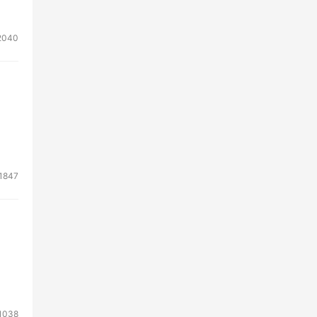
2040
数
服务
1847
1038