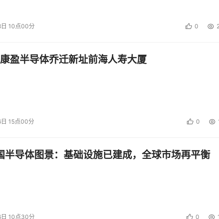
势所趋。
8日 10点00分
0
时提供比利用常规LAN速度更快的备份。随着LAN上大部分的备份
务了。无服务器备份则对这一理念进一步深化，将备份数据流从
康盈半导体乔迁新址前海人寿大厦
投资建议。
6日 15点00分
0
中国半导体图景：基础设施已建成，全球市场再平衡
6日 10点30分
0