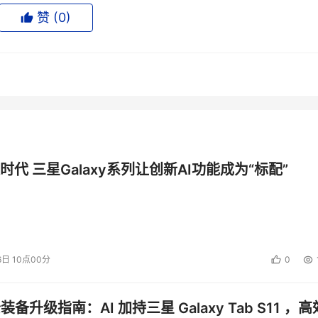
赞 (
0
)
集就作为网络上所有服务器的一个集中备份地点，所有的备份数据都
，并且几乎消除了对备份窗口的限制。
，但是如果将备份再延伸一步，是否可以不用服务器而直接将备份数
器备份。
数据的备份路径不通过服务器。对于控制整个流程和维护备份软件来
时代 三星Galaxy系列让创新AI功能成为“标配”
间传送时并不需要占用服务器的CPU，这就将服务器的资源解放
载LAN上的数据流、减少服务器系统资源的负载，以及数据传输速
6日 10点00分
0
备份也有它的弊端，那就是成本更高，设计和管理更复杂，而且
公装备升级指南：AI 加持三星 Galaxy Tab S11 ，高