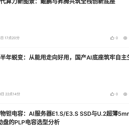
代算力新图景：鲲鹏与昇腾共筑全栈创新底座
8日 17点20分
0
半年蜕变：从能用走向好用，国产AI底座筑牢自主
8日 22点14分
0
钽电容：AI服务器E1.S/E3.S SSD与U.2超薄5m
启动盘的PLP电容选型分析