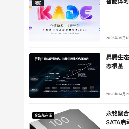
智能体时
鲲鹏
鲲鹏
2026年05月1
昇腾生态
昇腾
态根基
2026年04月2
永铭聚合物
企业级存储
企业级存储
企业级存储
企业级存储
SATA