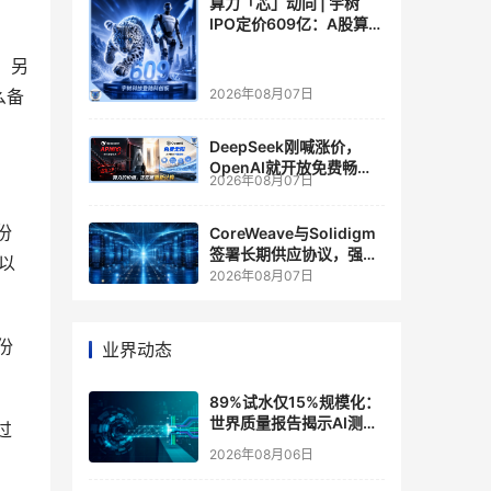
算力「芯」动向 | 宇树
IPO定价609亿：A股算力
芯片供应链的狂欢与泡沫
。另
么备
2026年08月07日
DeepSeek刚喊涨价，
OpenAI就开放免费畅
2026年08月07日
聊？大模型定价的平行宇
宙，同一天裂开了
份
CoreWeave与Solidigm
签署长期供应协议，强化
以
一体化人工智能云平台
2026年08月07日
份
业界动态
89%试水仅15%规模化：
世界质量报告揭示AI测
过
试"落地鸿沟"
2026年08月06日