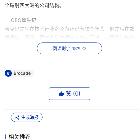
个辐射四大洲的公司结构。
    CEO诞生记
韦克思先生在技术行业迄今为止已有18个年头，他先后在数
据通信、网络、硬件和软件领域从事过行政、市场和销售管
理工作。韦克思先生的职业生涯始于Convergent技术公
阅读剩余 48%
司，该公司当时是Unix和工作部服务器领域数一数二的企
业。他在这家公司的销售部门不断升职，一直到加盟
Banyan系统公司，这是一家经营网络和数据通信软件的企
Brocade
业，他在此担任销售和支持和副总裁。
赞 (
0
)
    此后，韦克思先生成为Norand数据系统公司的部门副总
裁，这是一家开发无线数据网络和手持终端的公司。他在
Norand公司担任过策划公司上市领导小组的成员。不久
生成海报
前，他成为无线接入公司（Wireless Access）的总裁兼首
席执行官司，这家公司是无线数据通讯平台和集成电路领域
相关推荐