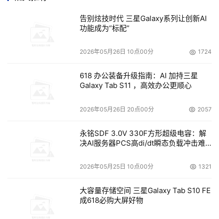
的开路先锋。他出任总裁兼首席执行官司后，通过一系列的
快速成长和并购手段，使这家公司走出了起步阶段。最后无
告别炫技时代 三星Galaxy系列让创新AI
线接入公司以1亿美元卖给了Glenayre技术公司。
功能成为“标配”
    在博科，韦克思先生赢行的盛名源自于他创立了价值超
2026年05月26日 10点00分
1724
过170亿美元的存储区域网络基础设施市场，同时源自他是
618 办公装备升级指南：AI 加持三星
一名不知疲倦的传道者，反复宣讲企业采用存域网来充当存
Galaxy Tab S11 ，高效办公更顺心
储环境基础的种种好处。在韦克思先生的领导下，博科公司
成为事实上的存储环境网络基础设施的行业标准。
2026年05月26日 20点00分
2057
永铭SDF 3.0V 330F方形超级电容：解
决AI服务器PCS高di/dt瞬态负载冲击难
题
2026年05月25日 10点00分
1321
大容量存储空间 三星Galaxy Tab S10 FE
成618必购大屏好物